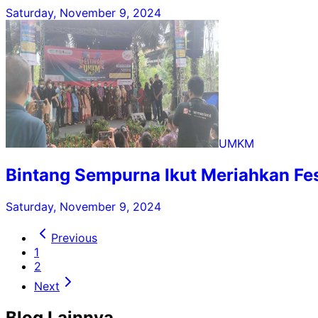
Saturday, November 9, 2024
UMKM
Bintang Sempurna Ikut Meriahkan Fe
Saturday, November 9, 2024
Previous
1
2
Next
Blog Lainnya