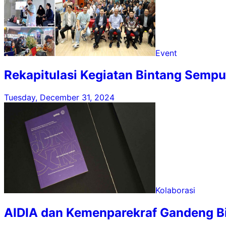
Event
Rekapitulasi Kegiatan Bintang Sempu
Tuesday, December 31, 2024
Kolaborasi
AIDIA dan Kemenparekraf Gandeng Bin