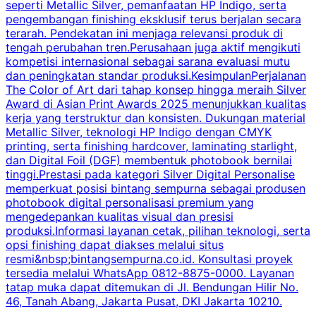
seperti Metallic Silver, pemanfaatan HP Indigo, serta
pengembangan finishing eksklusif terus berjalan secara
p
terarah. Pendekatan ini menjaga relevansi produk di
s
tengah perubahan tren.Perusahaan juga aktif mengikuti
a
kompetisi internasional sebagai sarana evaluasi mutu
p
dan peningkatan standar produksi.KesimpulanPerjalanan
b
The Color of Art dari tahap konsep hingga meraih Silver
Award di Asian Print Awards 2025 menunjukkan kualitas
m
kerja yang terstruktur dan konsisten. Dukungan material
Metallic Silver, teknologi HP Indigo dengan CMYK
d
printing, serta finishing hardcover, laminating starlight,
a
dan Digital Foil (DGF) membentuk photobook bernilai
s
tinggi.Prestasi pada kategori Silver Digital Personalise
memperkuat posisi bintang sempurna sebagai produsen
m
photobook digital personalisasi premium yang
mengedepankan kualitas visual dan presisi
produksi.Informasi layanan cetak, pilihan teknologi, serta
r
opsi finishing dapat diakses melalui situs
resmi&nbsp;bintangsempurna.co.id. Konsultasi proyek
tersedia melalui WhatsApp 0812-8875-0000. Layanan
tatap muka dapat ditemukan di Jl. Bendungan Hilir No.
46, Tanah Abang, Jakarta Pusat, DKI Jakarta 10210.
i
m