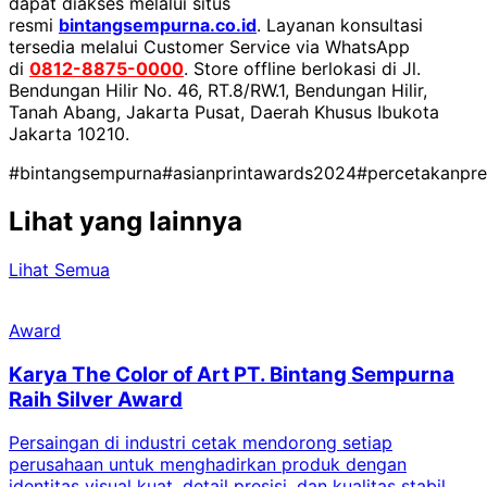
dapat diakses melalui situs
resmi
bintangsempurna.co.id
. Layanan konsultasi
tersedia melalui Customer Service via WhatsApp
di
0812-8875-0000
. Store offline berlokasi di Jl.
Bendungan Hilir No. 46, RT.8/RW.1, Bendungan Hilir,
Tanah Abang, Jakarta Pusat, Daerah Khusus Ibukota
Jakarta 10210.
#bintangsempurna
#asianprintawards2024
#percetakanpr
Lihat yang lainnya
Lihat Semua
Award
Karya The Color of Art PT. Bintang Sempurna
Raih Silver Award
Persaingan di industri cetak mendorong setiap
perusahaan untuk menghadirkan produk dengan
identitas visual kuat, detail presisi, dan kualitas stabil.
d