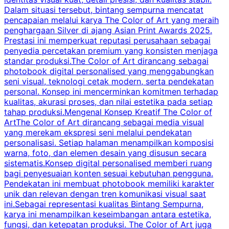
Dalam situasi tersebut, bintang sempurna mencatat
s
pencapaian melalui karya The Color of Art yang meraih
penghargaan Silver di ajang Asian Print Awards 2025.
Prestasi ini memperkuat reputasi perusahaan sebagai
i
penyedia percetakan premium yang konsisten menjaga
2
standar produksi.The Color of Art dirancang sebagai
P
photobook digital personalised yang menggabungkan
t
seni visual, teknologi cetak modern, serta pendekatan
t
personal. Konsep ini mencerminkan komitmen terhadap
r
kualitas, akurasi proses, dan nilai estetika pada setiap
p
tahap produksi.Mengenal Konsep Kreatif The Color of
d
ArtThe Color of Art dirancang sebagai media visual
yang merekam ekspresi seni melalui pendekatan
personalisasi. Setiap halaman menampilkan komposisi
m
warna, foto, dan elemen desain yang disusun secara
p
sistematis.Konsep digital personalised memberi ruang
bagi penyesuaian konten sesuai kebutuhan pengguna.
i
Pendekatan ini membuat photobook memiliki karakter
p
unik dan relevan dengan tren komunikasi visual saat
p
ini.Sebagai representasi kualitas Bintang Sempurna,
karya ini menampilkan keseimbangan antara estetika,
m
fungsi, dan ketepatan produksi. The Color of Art juga
c