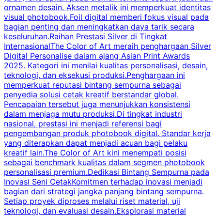
ornamen desain. Aksen metalik ini memperkuat identitas
j
visual photobook.Foil digital memberi fokus visual pada
bagian penting dan meningkatkan daya tarik secara
i
keseluruhan.Raihan Prestasi Silver di Tingkat
U
InternasionalThe Color of Art meraih penghargaan Silver
Digital Personalise dalam ajang Asian Print Awards
2025. Kategori ini menilai kualitas personalisasi, desain,
teknologi, dan eksekusi produksi.Penghargaan ini
memperkuat reputasi bintang sempurna sebagai
penyedia solusi cetak kreatif berstandar global.
k
Pencapaian tersebut juga menunjukkan konsistensi
dalam menjaga mutu produksi.Di tingkat industri
nasional, prestasi ini menjadi referensi bagi
P
pengembangan produk photobook digital. Standar kerja
p
yang diterapkan dapat menjadi acuan bagi pelaku
A
kreatif lain.The Color of Art kini menempati posisi
m
sebagai benchmark kualitas dalam segmen photobook
personalisasi premium.Dedikasi Bintang Sempurna pada
Inovasi Seni CetakKomitmen terhadap inovasi menjadi
bagian dari strategi jangka panjang bintang sempurna.
p
Setiap proyek diproses melalui riset material, uji
r
teknologi, dan evaluasi desain.Eksplorasi material
n