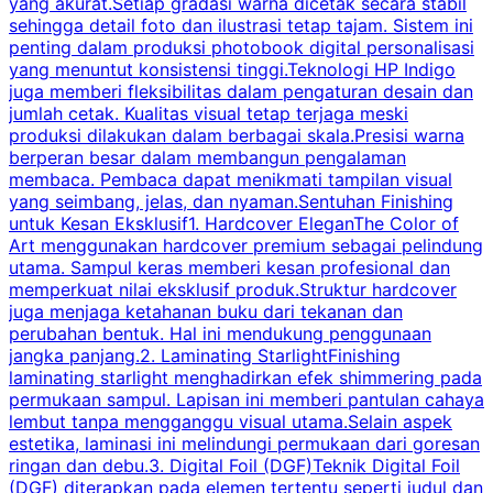
yang akurat.Setiap gradasi warna dicetak secara stabil
c
sehingga detail foto dan ilustrasi tetap tajam. Sistem ini
m
penting dalam produksi photobook digital personalisasi
H
yang menuntut konsistensi tinggi.Teknologi HP Indigo
k
juga memberi fleksibilitas dalam pengaturan desain dan
H
jumlah cetak. Kualitas visual tetap terjaga meski
p
produksi dilakukan dalam berbagai skala.Presisi warna
berperan besar dalam membangun pengalaman
membaca. Pembaca dapat menikmati tampilan visual
k
yang seimbang, jelas, dan nyaman.Sentuhan Finishing
T
untuk Kesan Eksklusif1. Hardcover EleganThe Color of
p
Art menggunakan hardcover premium sebagai pelindung
utama. Sampul keras memberi kesan profesional dan
y
memperkuat nilai eksklusif produk.Struktur hardcover
i
juga menjaga ketahanan buku dari tekanan dan
B
perubahan bentuk. Hal ini mendukung penggunaan
jangka panjang.2. Laminating StarlightFinishing
laminating starlight menghadirkan efek shimmering pada
permukaan sampul. Lapisan ini memberi pantulan cahaya
p
lembut tanpa mengganggu visual utama.Selain aspek
estetika, laminasi ini melindungi permukaan dari goresan
b
ringan dan debu.3. Digital Foil (DGF)Teknik Digital Foil
d
(DGF) diterapkan pada elemen tertentu seperti judul dan
e