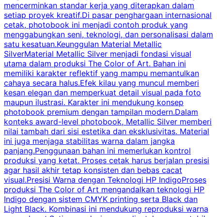
mencerminkan standar kerja yang diterapkan dalam
setiap proyek kreatif.Di pasar penghargaan internasional
s
cetak, photobook ini menjadi contoh produk yang
a
menggabungkan seni, teknologi, dan personalisasi dalam
k
satu kesatuan.Keunggulan Material Metallic
d
SilverMaterial Metallic Silver menjadi fondasi visual
utama dalam produksi The Color of Art. Bahan ini
memiliki karakter reflektif yang mampu memantulkan
m
cahaya secara halus.Efek kilau yang muncul memberi
u
kesan elegan dan memperkuat detail visual pada foto
maupun ilustrasi. Karakter ini mendukung konsep
k
photobook premium dengan tampilan modern.Dalam
y
konteks award-level photobook, Metallic Silver memberi
nilai tambah dari sisi estetika dan eksklusivitas. Material
ini juga menjaga stabilitas warna dalam jangka
panjang.Penggunaan bahan ini memerlukan kontrol
produksi yang ketat. Proses cetak harus berjalan presisi
k
agar hasil akhir tetap konsisten dan bebas cacat
visual.Presisi Warna dengan Teknologi HP IndigoProses
produksi The Color of Art mengandalkan teknologi HP
Indigo dengan sistem CMYK printing serta Black dan
Light Black. Kombinasi ini mendukung reproduksi warna
w