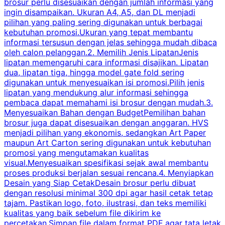
brosur perlu disesuaikan dengan jumlah informasi yang
ingin disampaikan. Ukuran A4, A5, dan DL menjadi
pilihan yang paling sering digunakan untuk berbagai
f
kebutuhan promosi.Ukuran yang tepat membantu
d
informasi tersusun dengan jelas sehingga mudah dibaca
l
oleh calon pelanggan.2. Memilih Jenis LipatanJenis
t
lipatan memengaruhi cara informasi disajikan. Lipatan
S
dua, lipatan tiga, hingga model gate fold sering
P
digunakan untuk menyesuaikan isi promosi.Pilih jenis
lipatan yang mendukung alur informasi sehingga
s
pembaca dapat memahami isi brosur dengan mudah.3.
i
Menyesuaikan Bahan dengan BudgetPemilihan bahan
brosur juga dapat disesuaikan dengan anggaran. HVS
menjadi pilihan yang ekonomis, sedangkan Art Paper
d
maupun Art Carton sering digunakan untuk kebutuhan
t
promosi yang mengutamakan kualitas
t
visual.Menyesuaikan spesifikasi sejak awal membantu
proses produksi berjalan sesuai rencana.4. Menyiapkan
k
Desain yang Siap CetakDesain brosur perlu dibuat
dengan resolusi minimal 300 dpi agar hasil cetak tetap
tajam. Pastikan logo, foto, ilustrasi, dan teks memiliki
kualitas yang baik sebelum file dikirim ke
percetakan.Simpan file dalam format PDF agar tata letak