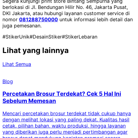
Segera kunjungi print store Bintang Sempurna yang
berlokasi di Jl. Bendungan Hilir No. 46, Jakarta Pusat,
DKI Jakarta, atau hubungi layanan customer service di
nomor
081288750000
untuk informasi lebih detail dan
juga pemesanan.
#StikerUnik
#DesainStiker
#StikerLebaran
Lihat yang lainnya
Lihat Semua
Blog
Percetakan Brosur Terdekat? Cek 5 Hal Ini
Sebelum Memesan
Mencari percetakan brosur terdekat tidak cukup hanya
C
dengan melihat lokasi yang paling dekat. Kualitas hasil
cetak, pilihan bahan, waktu produksi, hingga layanan
S
yang diberikan juga perlu menjadi pertimbangan agar
t
brosur dapat mendukung kegiatan promosi secara
n