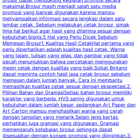
maksimal.Brosur masih menjadi salah satu media
k
promosi yang banyak digunakan karena mampu
d
menyampaikan informasi secara lengkap dalam satu
c
lembar cetak. Sebelum melakukan cetak brosur, simak
lima hal berikut agar hasil yang diterima sesuai dengan
s
kebutuhan bisnis.5 Hal yang Perlu Dicek Sebelum
Memesan Brosur1. Kualitas Hasil CetakHal pertama yang
perlu diperhatikan adalah kualitas hasil cetak. Warna
m
yang tajam, tulisan yang jelas, dan gambar yang tidak
U
pecah menunjukkan bahwa percetakan menggunakan
mesin cetak dengan kualitas yang baik.Sobat Bintang
dapat meminta contoh hasil jasa cetak brosur sebelum
memesan dalam jumlah banyak. Cara ini membantu
u
memastikan kualitas cetak sesuai dengan ekspektasi.2.
p
Pilihan Bahan dan GramasiSetiap bahan brosur memiliki
karakter yang berbeda. HVS sering digunakan untuk
i
kebutuhan dalam jumlah besar, sedangkan Art Paper dan
p
Art Carton mampu menghasilkan warna yang cerah
t
dengan tampilan yang menarik.Selain jenis kertas,
perhatikan juga gramasi yang digunakan. Gramasi
t
memengaruhi ketebalan brosur sehingga dapat
disesuaikan dengan konsep promosi yang diinginkan.3.
s