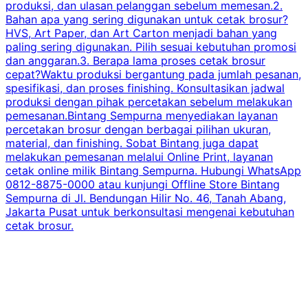
produksi, dan ulasan pelanggan sebelum memesan.2.
Bahan apa yang sering digunakan untuk cetak brosur?
HVS, Art Paper, dan Art Carton menjadi bahan yang
paling sering digunakan. Pilih sesuai kebutuhan promosi
dan anggaran.3. Berapa lama proses cetak brosur
cepat?Waktu produksi bergantung pada jumlah pesanan,
spesifikasi, dan proses finishing. Konsultasikan jadwal
produksi dengan pihak percetakan sebelum melakukan
pemesanan.Bintang Sempurna menyediakan layanan
percetakan brosur dengan berbagai pilihan ukuran,
material, dan finishing. Sobat Bintang juga dapat
melakukan pemesanan melalui Online Print, layanan
cetak online milik Bintang Sempurna. Hubungi WhatsApp
0812-8875-0000 atau kunjungi Offline Store Bintang
Sempurna di Jl. Bendungan Hilir No. 46, Tanah Abang,
Jakarta Pusat untuk berkonsultasi mengenai kebutuhan
cetak brosur.