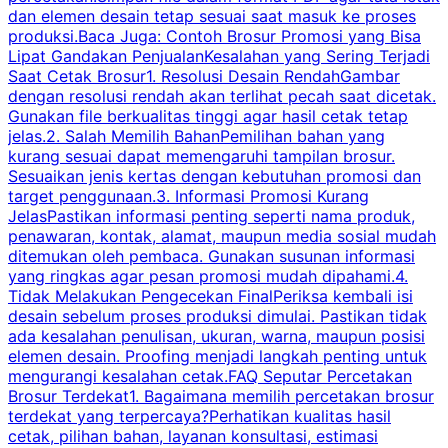
dan elemen desain tetap sesuai saat masuk ke proses
produksi.Baca Juga: Contoh Brosur Promosi yang Bisa
s
Lipat Gandakan PenjualanKesalahan yang Sering Terjadi
Saat Cetak Brosur1. Resolusi Desain RendahGambar
dengan resolusi rendah akan terlihat pecah saat dicetak.
p
Gunakan file berkualitas tinggi agar hasil cetak tetap
T
jelas.2. Salah Memilih BahanPemilihan bahan yang
p
kurang sesuai dapat memengaruhi tampilan brosur.
Sesuaikan jenis kertas dengan kebutuhan promosi dan
m
target penggunaan.3. Informasi Promosi Kurang
JelasPastikan informasi penting seperti nama produk,
p
penawaran, kontak, alamat, maupun media sosial mudah
s
ditemukan oleh pembaca. Gunakan susunan informasi
yang ringkas agar pesan promosi mudah dipahami.4.
O
Tidak Melakukan Pengecekan FinalPeriksa kembali isi
desain sebelum proses produksi dimulai. Pastikan tidak
k
ada kesalahan penulisan, ukuran, warna, maupun posisi
H
elemen desain. Proofing menjadi langkah penting untuk
mengurangi kesalahan cetak.FAQ Seputar Percetakan
s
Brosur Terdekat1. Bagaimana memilih percetakan brosur
terdekat yang terpercaya?Perhatikan kualitas hasil
cetak, pilihan bahan, layanan konsultasi, estimasi