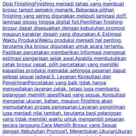
Opsi FinishingFinishing menjadi tahap yang membuat
brosur tampil semakin menarik. Beberapa pilihan
d
finishing yang sering digunakan meliputi laminasi doff,
g
laminasi glossy hingga digital foil.Pemilihan finishing
d
brosur dapat disesuaikan dengan kebutuhan promosi
p
maupun karakter desain yang digunakan.4. Estimasi
Waktu ProduksiWaktu produksi menjadi hal penting,
terutama jika brosur digunakan untuk acara tertentu.
s
Pastikan percetakan memberikan informasi mengenai
s
estimasi pengerjaan sejak awal.Apabila membutuhkan
m
cetak brosur cepat, pilih percetakan yang memiliki
d
kapasitas produksi memadai sehingga pesanan dapat
selesai sesuai jadwal.5. Layanan Konsultasi dan
t
PengirimanPercetakan yang baik tidak hanya
S
menyediakan layanan cetak, tetapi juga membantu
t
pelanggan memilih spesifikasi yang sesuai. Konsultasi
b
mengenai ukuran, bahan, maupun finishing akan
memudahkan proses pemesanan.Layanan pengiriman
h
juga menjadi nilai tambah, terutama bagi pelanggan
p
yang tidak memiliki waktu untuk mengambil pesanan
m
secara langsung.Cara Memilih Brosur yang Sesuai
dengan Kebutuhan Promosi1. Menentukan UkuranUkuran
w