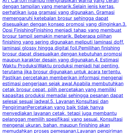
Art Carton mampu menghasilkan warna yang cerah
t
dengan tampilan yang menarik.Selain jenis kertas,
perhatikan juga gramasi yang digunakan. Gramasi
t
memengaruhi ketebalan brosur sehingga dapat
disesuaikan dengan konsep promosi yang diinginkan.3.
s
Opsi FinishingFinishing menjadi tahap yang membuat
brosur tampil semakin menarik. Beberapa pilihan
d
finishing yang sering digunakan meliputi laminasi doff,
g
laminasi glossy hingga digital foil.Pemilihan finishing
d
brosur dapat disesuaikan dengan kebutuhan promosi
p
maupun karakter desain yang digunakan.4. Estimasi
Waktu ProduksiWaktu produksi menjadi hal penting,
terutama jika brosur digunakan untuk acara tertentu.
s
Pastikan percetakan memberikan informasi mengenai
s
estimasi pengerjaan sejak awal.Apabila membutuhkan
m
cetak brosur cepat, pilih percetakan yang memiliki
d
kapasitas produksi memadai sehingga pesanan dapat
selesai sesuai jadwal.5. Layanan Konsultasi dan
t
PengirimanPercetakan yang baik tidak hanya
S
menyediakan layanan cetak, tetapi juga membantu
t
pelanggan memilih spesifikasi yang sesuai. Konsultasi
b
mengenai ukuran, bahan, maupun finishing akan
memudahkan proses pemesanan.Layanan pengiriman
h