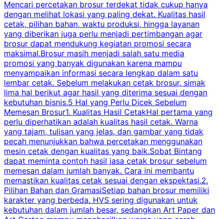
Mencari percetakan brosur terdekat tidak cukup hanya
C
dengan melihat lokasi yang paling dekat. Kualitas hasil
cetak, pilihan bahan, waktu produksi, hingga layanan
S
yang diberikan juga perlu menjadi pertimbangan agar
t
brosur dapat mendukung kegiatan promosi secara
n
maksimal.Brosur masih menjadi salah satu media
k
promosi yang banyak digunakan karena mampu
d
menyampaikan informasi secara lengkap dalam satu
c
lembar cetak. Sebelum melakukan cetak brosur, simak
lima hal berikut agar hasil yang diterima sesuai dengan
s
kebutuhan bisnis.5 Hal yang Perlu Dicek Sebelum
Memesan Brosur1. Kualitas Hasil CetakHal pertama yang
perlu diperhatikan adalah kualitas hasil cetak. Warna
m
yang tajam, tulisan yang jelas, dan gambar yang tidak
U
pecah menunjukkan bahwa percetakan menggunakan
mesin cetak dengan kualitas yang baik.Sobat Bintang
dapat meminta contoh hasil jasa cetak brosur sebelum
memesan dalam jumlah banyak. Cara ini membantu
u
memastikan kualitas cetak sesuai dengan ekspektasi.2.
p
Pilihan Bahan dan GramasiSetiap bahan brosur memiliki
karakter yang berbeda. HVS sering digunakan untuk
i
kebutuhan dalam jumlah besar, sedangkan Art Paper dan
p