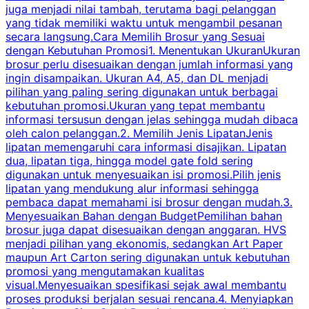
juga menjadi nilai tambah, terutama bagi pelanggan
p
yang tidak memiliki waktu untuk mengambil pesanan
m
secara langsung.Cara Memilih Brosur yang Sesuai
dengan Kebutuhan Promosi1. Menentukan UkuranUkuran
w
brosur perlu disesuaikan dengan jumlah informasi yang
ingin disampaikan. Ukuran A4, A5, dan DL menjadi
pilihan yang paling sering digunakan untuk berbagai
f
kebutuhan promosi.Ukuran yang tepat membantu
d
informasi tersusun dengan jelas sehingga mudah dibaca
l
oleh calon pelanggan.2. Memilih Jenis LipatanJenis
t
lipatan memengaruhi cara informasi disajikan. Lipatan
S
dua, lipatan tiga, hingga model gate fold sering
P
digunakan untuk menyesuaikan isi promosi.Pilih jenis
lipatan yang mendukung alur informasi sehingga
s
pembaca dapat memahami isi brosur dengan mudah.3.
i
Menyesuaikan Bahan dengan BudgetPemilihan bahan
brosur juga dapat disesuaikan dengan anggaran. HVS
menjadi pilihan yang ekonomis, sedangkan Art Paper
d
maupun Art Carton sering digunakan untuk kebutuhan
t
promosi yang mengutamakan kualitas
t
visual.Menyesuaikan spesifikasi sejak awal membantu
proses produksi berjalan sesuai rencana.4. Menyiapkan
k