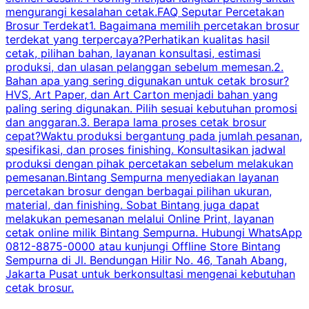
mengurangi kesalahan cetak.FAQ Seputar Percetakan
s
Brosur Terdekat1. Bagaimana memilih percetakan brosur
terdekat yang terpercaya?Perhatikan kualitas hasil
cetak, pilihan bahan, layanan konsultasi, estimasi
produksi, dan ulasan pelanggan sebelum memesan.2.
Bahan apa yang sering digunakan untuk cetak brosur?
HVS, Art Paper, dan Art Carton menjadi bahan yang
paling sering digunakan. Pilih sesuai kebutuhan promosi
dan anggaran.3. Berapa lama proses cetak brosur
cepat?Waktu produksi bergantung pada jumlah pesanan,
spesifikasi, dan proses finishing. Konsultasikan jadwal
produksi dengan pihak percetakan sebelum melakukan
pemesanan.Bintang Sempurna menyediakan layanan
percetakan brosur dengan berbagai pilihan ukuran,
material, dan finishing. Sobat Bintang juga dapat
melakukan pemesanan melalui Online Print, layanan
cetak online milik Bintang Sempurna. Hubungi WhatsApp
0812-8875-0000 atau kunjungi Offline Store Bintang
Sempurna di Jl. Bendungan Hilir No. 46, Tanah Abang,
Jakarta Pusat untuk berkonsultasi mengenai kebutuhan
cetak brosur.