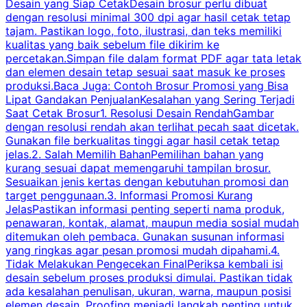
Desain yang Siap CetakDesain brosur perlu dibuat
dengan resolusi minimal 300 dpi agar hasil cetak tetap
tajam. Pastikan logo, foto, ilustrasi, dan teks memiliki
kualitas yang baik sebelum file dikirim ke
percetakan.Simpan file dalam format PDF agar tata letak
dan elemen desain tetap sesuai saat masuk ke proses
produksi.Baca Juga: Contoh Brosur Promosi yang Bisa
s
Lipat Gandakan PenjualanKesalahan yang Sering Terjadi
Saat Cetak Brosur1. Resolusi Desain RendahGambar
dengan resolusi rendah akan terlihat pecah saat dicetak.
p
Gunakan file berkualitas tinggi agar hasil cetak tetap
T
jelas.2. Salah Memilih BahanPemilihan bahan yang
p
kurang sesuai dapat memengaruhi tampilan brosur.
Sesuaikan jenis kertas dengan kebutuhan promosi dan
m
target penggunaan.3. Informasi Promosi Kurang
JelasPastikan informasi penting seperti nama produk,
p
penawaran, kontak, alamat, maupun media sosial mudah
s
ditemukan oleh pembaca. Gunakan susunan informasi
yang ringkas agar pesan promosi mudah dipahami.4.
O
Tidak Melakukan Pengecekan FinalPeriksa kembali isi
desain sebelum proses produksi dimulai. Pastikan tidak
k
ada kesalahan penulisan, ukuran, warna, maupun posisi
H
elemen desain. Proofing menjadi langkah penting untuk