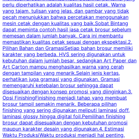
perlu diperhatikan adalah kualitas hasil cetak. Warna
m
yang tajam, tulisan yang jelas, dan gambar yang tidak
U
pecah menunjukkan bahwa percetakan menggunakan
mesin cetak dengan kualitas yang baik.Sobat Bintang
dapat meminta contoh hasil jasa cetak brosur sebelum
memesan dalam jumlah banyak. Cara ini membantu
u
memastikan kualitas cetak sesuai dengan ekspektasi.2.
p
Pilihan Bahan dan GramasiSetiap bahan brosur memiliki
karakter yang berbeda. HVS sering digunakan untuk
i
kebutuhan dalam jumlah besar, sedangkan Art Paper dan
p
Art Carton mampu menghasilkan warna yang cerah
t
dengan tampilan yang menarik.Selain jenis kertas,
perhatikan juga gramasi yang digunakan. Gramasi
t
memengaruhi ketebalan brosur sehingga dapat
disesuaikan dengan konsep promosi yang diinginkan.3.
s
Opsi FinishingFinishing menjadi tahap yang membuat
brosur tampil semakin menarik. Beberapa pilihan
d
finishing yang sering digunakan meliputi laminasi doff,
g
laminasi glossy hingga digital foil.Pemilihan finishing
d
brosur dapat disesuaikan dengan kebutuhan promosi
p
maupun karakter desain yang digunakan.4. Estimasi
Waktu ProduksiWaktu produksi menjadi hal penting,