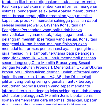
terutama jika brosur digunakan untuk acara tertentu.
s
Pastikan percetakan memberikan informasi mengenai
s
estimasi pengerjaan sejak awal.Apabila membutuhkan
m
cetak brosur cepat, pilih percetakan yang memiliki
d
kapasitas produksi memadai sehingga pesanan dapat
selesai sesuai jadwal.5. Layanan Konsultasi dan
t
PengirimanPercetakan yang baik tidak hanya
S
menyediakan layanan cetak, tetapi juga membantu
t
pelanggan memilih spesifikasi yang sesuai. Konsultasi
b
mengenai ukuran, bahan, maupun finishing akan
memudahkan proses pemesanan.Layanan pengiriman
h
juga menjadi nilai tambah, terutama bagi pelanggan
p
yang tidak memiliki waktu untuk mengambil pesanan
m
secara langsung.Cara Memilih Brosur yang Sesuai
dengan Kebutuhan Promosi1. Menentukan UkuranUkuran
w
brosur perlu disesuaikan dengan jumlah informasi yang
ingin disampaikan. Ukuran A4, A5, dan DL menjadi
pilihan yang paling sering digunakan untuk berbagai
f
kebutuhan promosi.Ukuran yang tepat membantu
d
informasi tersusun dengan jelas sehingga mudah dibaca
l
oleh calon pelanggan.2. Memilih Jenis LipatanJenis
t
lipatan memengaruhi cara informasi disajikan. Lipatan
S
dua, lipatan tiga, hingga model gate fold sering
P