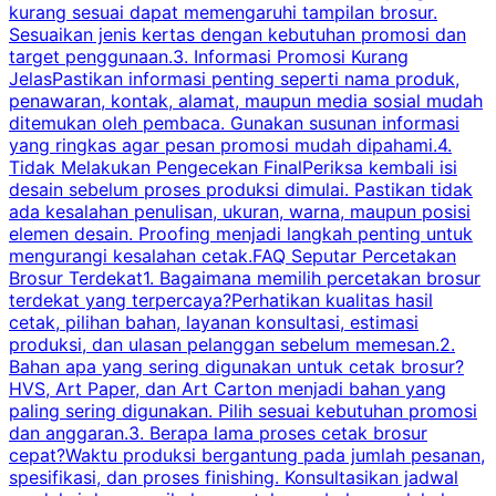
kurang sesuai dapat memengaruhi tampilan brosur.
Sesuaikan jenis kertas dengan kebutuhan promosi dan
m
target penggunaan.3. Informasi Promosi Kurang
JelasPastikan informasi penting seperti nama produk,
p
penawaran, kontak, alamat, maupun media sosial mudah
s
ditemukan oleh pembaca. Gunakan susunan informasi
yang ringkas agar pesan promosi mudah dipahami.4.
O
Tidak Melakukan Pengecekan FinalPeriksa kembali isi
desain sebelum proses produksi dimulai. Pastikan tidak
k
ada kesalahan penulisan, ukuran, warna, maupun posisi
H
elemen desain. Proofing menjadi langkah penting untuk
mengurangi kesalahan cetak.FAQ Seputar Percetakan
s
Brosur Terdekat1. Bagaimana memilih percetakan brosur
terdekat yang terpercaya?Perhatikan kualitas hasil
cetak, pilihan bahan, layanan konsultasi, estimasi
produksi, dan ulasan pelanggan sebelum memesan.2.
Bahan apa yang sering digunakan untuk cetak brosur?
HVS, Art Paper, dan Art Carton menjadi bahan yang
paling sering digunakan. Pilih sesuai kebutuhan promosi
dan anggaran.3. Berapa lama proses cetak brosur
cepat?Waktu produksi bergantung pada jumlah pesanan,
spesifikasi, dan proses finishing. Konsultasikan jadwal