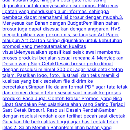
digunakan untuk menyesuaikan isi promosi.Pilih jenis
lipatan yang mendukung alur informasi sehingga
s
pembaca dapat memahami isi brosur dengan mudah.3.
i
Menyesuaikan Bahan dengan BudgetPemilihan bahan
brosur juga dapat disesuaikan dengan anggaran. HVS
menjadi pilihan yang ekonomis, sedangkan Art Paper
d
maupun Art Carton sering digunakan untuk kebutuhan
t
promosi yang mengutamakan kualitas
t
visual.Menyesuaikan spesifikasi sejak awal membantu
proses produksi berjalan sesuai rencana.4. Menyiapkan
k
Desain yang Siap CetakDesain brosur perlu dibuat
dengan resolusi minimal 300 dpi agar hasil cetak tetap
tajam. Pastikan logo, foto, ilustrasi, dan teks memiliki
kualitas yang baik sebelum file dikirim ke
percetakan.Simpan file dalam format PDF agar tata letak
dan elemen desain tetap sesuai saat masuk ke proses
produksi.Baca Juga: Contoh Brosur Promosi yang Bisa
s
Lipat Gandakan PenjualanKesalahan yang Sering Terjadi
Saat Cetak Brosur1. Resolusi Desain RendahGambar
dengan resolusi rendah akan terlihat pecah saat dicetak.
p
Gunakan file berkualitas tinggi agar hasil cetak tetap
T
jelas.2. Salah Memilih BahanPemilihan bahan yang
p