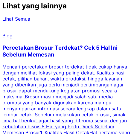
Lihat yang lainnya
Lihat Semua
Blog
Percetakan Brosur Terdekat? Cek 5 Hal Ini
Sebelum Memesan
Mencari percetakan brosur terdekat tidak cukup hanya
C
dengan melihat lokasi yang paling dekat. Kualitas hasil
cetak, pilihan bahan, waktu produksi, hingga layanan
S
yang diberikan juga perlu menjadi pertimbangan agar
t
brosur dapat mendukung kegiatan promosi secara
n
maksimal.Brosur masih menjadi salah satu media
k
promosi yang banyak digunakan karena mampu
d
menyampaikan informasi secara lengkap dalam satu
c
lembar cetak. Sebelum melakukan cetak brosur, simak
lima hal berikut agar hasil yang diterima sesuai dengan
s
kebutuhan bisnis.5 Hal yang Perlu Dicek Sebelum
Memesan Brosur1. Kualitas Hasil CetakHal pertama yang