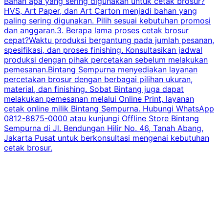
Bahan apa yang sering digunakan untuk cetak brosur?
HVS, Art Paper, dan Art Carton menjadi bahan yang
paling sering digunakan. Pilih sesuai kebutuhan promosi
dan anggaran.3. Berapa lama proses cetak brosur
cepat?Waktu produksi bergantung pada jumlah pesanan,
spesifikasi, dan proses finishing. Konsultasikan jadwal
produksi dengan pihak percetakan sebelum melakukan
pemesanan.Bintang Sempurna menyediakan layanan
percetakan brosur dengan berbagai pilihan ukuran,
material, dan finishing. Sobat Bintang juga dapat
melakukan pemesanan melalui Online Print, layanan
cetak online milik Bintang Sempurna. Hubungi WhatsApp
0812-8875-0000 atau kunjungi Offline Store Bintang
Sempurna di Jl. Bendungan Hilir No. 46, Tanah Abang,
Jakarta Pusat untuk berkonsultasi mengenai kebutuhan
cetak brosur.