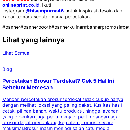
onlineprint.co.id
. Ikuti
Instagram
@bisempurna46
untuk inspirasi desain dan
kabar terbaru seputar dunia percetakan.
#banner
#bannerbooth
#bannerkuliner
#bannerpromosi
#cet
Lihat yang lainnya
Lihat Semua
Blog
Percetakan Brosur Terdekat? Cek 5 Hal Ini
Sebelum Memesan
Mencari percetakan brosur terdekat tidak cukup hanya
C
dengan melihat lokasi yang paling dekat. Kualitas hasil
cetak, pilihan bahan, waktu produksi, hingga layanan
S
yang diberikan juga perlu menjadi pertimbangan agar
t
brosur dapat mendukung kegiatan promosi secara
n
maksimal.Brosur masih menjadi salah satu media
k