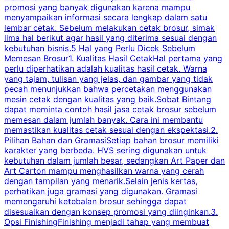
promosi yang banyak digunakan karena mampu
d
menyampaikan informasi secara lengkap dalam satu
c
lembar cetak. Sebelum melakukan cetak brosur, simak
lima hal berikut agar hasil yang diterima sesuai dengan
s
kebutuhan bisnis.5 Hal yang Perlu Dicek Sebelum
Memesan Brosur1. Kualitas Hasil CetakHal pertama yang
perlu diperhatikan adalah kualitas hasil cetak. Warna
m
yang tajam, tulisan yang jelas, dan gambar yang tidak
U
pecah menunjukkan bahwa percetakan menggunakan
mesin cetak dengan kualitas yang baik.Sobat Bintang
dapat meminta contoh hasil jasa cetak brosur sebelum
memesan dalam jumlah banyak. Cara ini membantu
u
memastikan kualitas cetak sesuai dengan ekspektasi.2.
p
Pilihan Bahan dan GramasiSetiap bahan brosur memiliki
karakter yang berbeda. HVS sering digunakan untuk
i
kebutuhan dalam jumlah besar, sedangkan Art Paper dan
p
Art Carton mampu menghasilkan warna yang cerah
t
dengan tampilan yang menarik.Selain jenis kertas,
perhatikan juga gramasi yang digunakan. Gramasi
t
memengaruhi ketebalan brosur sehingga dapat
disesuaikan dengan konsep promosi yang diinginkan.3.
s
Opsi FinishingFinishing menjadi tahap yang membuat