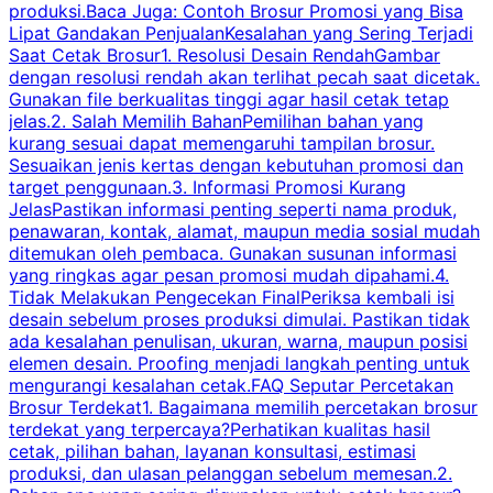
produksi.Baca Juga: Contoh Brosur Promosi yang Bisa
s
Lipat Gandakan PenjualanKesalahan yang Sering Terjadi
Saat Cetak Brosur1. Resolusi Desain RendahGambar
dengan resolusi rendah akan terlihat pecah saat dicetak.
p
Gunakan file berkualitas tinggi agar hasil cetak tetap
T
jelas.2. Salah Memilih BahanPemilihan bahan yang
p
kurang sesuai dapat memengaruhi tampilan brosur.
Sesuaikan jenis kertas dengan kebutuhan promosi dan
m
target penggunaan.3. Informasi Promosi Kurang
JelasPastikan informasi penting seperti nama produk,
p
penawaran, kontak, alamat, maupun media sosial mudah
s
ditemukan oleh pembaca. Gunakan susunan informasi
yang ringkas agar pesan promosi mudah dipahami.4.
O
Tidak Melakukan Pengecekan FinalPeriksa kembali isi
desain sebelum proses produksi dimulai. Pastikan tidak
k
ada kesalahan penulisan, ukuran, warna, maupun posisi
H
elemen desain. Proofing menjadi langkah penting untuk
mengurangi kesalahan cetak.FAQ Seputar Percetakan
s
Brosur Terdekat1. Bagaimana memilih percetakan brosur
terdekat yang terpercaya?Perhatikan kualitas hasil
cetak, pilihan bahan, layanan konsultasi, estimasi
produksi, dan ulasan pelanggan sebelum memesan.2.