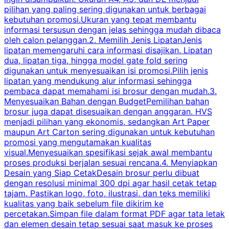
pilihan yang paling sering digunakan untuk berbagai
f
kebutuhan promosi.Ukuran yang tepat membantu
d
informasi tersusun dengan jelas sehingga mudah dibaca
l
oleh calon pelanggan.2. Memilih Jenis LipatanJenis
t
lipatan memengaruhi cara informasi disajikan. Lipatan
S
dua, lipatan tiga, hingga model gate fold sering
P
digunakan untuk menyesuaikan isi promosi.Pilih jenis
lipatan yang mendukung alur informasi sehingga
s
pembaca dapat memahami isi brosur dengan mudah.3.
i
Menyesuaikan Bahan dengan BudgetPemilihan bahan
brosur juga dapat disesuaikan dengan anggaran. HVS
menjadi pilihan yang ekonomis, sedangkan Art Paper
d
maupun Art Carton sering digunakan untuk kebutuhan
t
promosi yang mengutamakan kualitas
t
visual.Menyesuaikan spesifikasi sejak awal membantu
proses produksi berjalan sesuai rencana.4. Menyiapkan
k
Desain yang Siap CetakDesain brosur perlu dibuat
dengan resolusi minimal 300 dpi agar hasil cetak tetap
tajam. Pastikan logo, foto, ilustrasi, dan teks memiliki
kualitas yang baik sebelum file dikirim ke
percetakan.Simpan file dalam format PDF agar tata letak
dan elemen desain tetap sesuai saat masuk ke proses