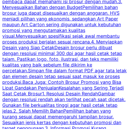
pembaca dapat memahami isi brosur dengan mudah.3.
i
Menyesuaikan Bahan dengan BudgetPemilihan bahan
brosur juga dapat disesuaikan dengan anggaran. HVS
menjadi pilihan yang ekonomis, sedangkan Art Paper
d
maupun Art Carton sering digunakan untuk kebutuhan
t
promosi yang mengutamakan kualitas
t
visual.Menyesuaikan spesifikasi sejak awal membantu
proses produksi berjalan sesuai rencana.4. Menyiapkan
k
Desain yang Siap CetakDesain brosur perlu dibuat
dengan resolusi minimal 300 dpi agar hasil cetak tetap
tajam. Pastikan logo, foto, ilustrasi, dan teks memiliki
kualitas yang baik sebelum file dikirim ke
percetakan.Simpan file dalam format PDF agar tata letak
dan elemen desain tetap sesuai saat masuk ke proses
produksi.Baca Juga: Contoh Brosur Promosi yang Bisa
s
Lipat Gandakan PenjualanKesalahan yang Sering Terjadi
Saat Cetak Brosur1. Resolusi Desain RendahGambar
dengan resolusi rendah akan terlihat pecah saat dicetak.
p
Gunakan file berkualitas tinggi agar hasil cetak tetap
T
jelas.2. Salah Memilih BahanPemilihan bahan yang
p
kurang sesuai dapat memengaruhi tampilan brosur.
Sesuaikan jenis kertas dengan kebutuhan promosi dan
m
target penggunaan.3. Informasi Promosi Kurang