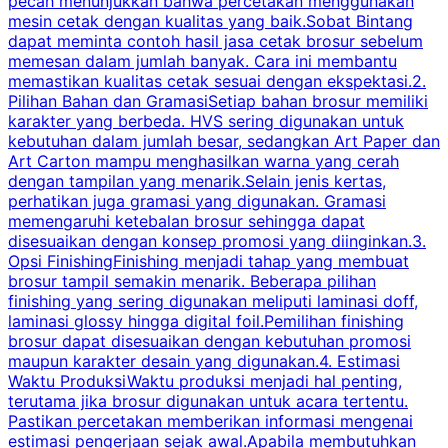
pecah menunjukkan bahwa percetakan menggunakan
mesin cetak dengan kualitas yang baik.Sobat Bintang
dapat meminta contoh hasil jasa cetak brosur sebelum
memesan dalam jumlah banyak. Cara ini membantu
u
memastikan kualitas cetak sesuai dengan ekspektasi.2.
p
Pilihan Bahan dan GramasiSetiap bahan brosur memiliki
karakter yang berbeda. HVS sering digunakan untuk
i
kebutuhan dalam jumlah besar, sedangkan Art Paper dan
p
Art Carton mampu menghasilkan warna yang cerah
t
dengan tampilan yang menarik.Selain jenis kertas,
perhatikan juga gramasi yang digunakan. Gramasi
t
memengaruhi ketebalan brosur sehingga dapat
disesuaikan dengan konsep promosi yang diinginkan.3.
s
Opsi FinishingFinishing menjadi tahap yang membuat
brosur tampil semakin menarik. Beberapa pilihan
d
finishing yang sering digunakan meliputi laminasi doff,
g
laminasi glossy hingga digital foil.Pemilihan finishing
d
brosur dapat disesuaikan dengan kebutuhan promosi
p
maupun karakter desain yang digunakan.4. Estimasi
Waktu ProduksiWaktu produksi menjadi hal penting,
terutama jika brosur digunakan untuk acara tertentu.
s
Pastikan percetakan memberikan informasi mengenai
s
estimasi pengerjaan sejak awal.Apabila membutuhkan
m