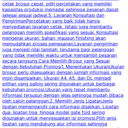
cetak brosur cepat, pilih percetakan yang memiliki
d
kapasitas produksi memadai sehingga pesanan dapat
selesai sesuai jadwal.5. Layanan Konsultasi dan
t
PengirimanPercetakan yang baik tidak hanya
S
menyediakan layanan cetak, tetapi juga membantu
t
pelanggan memilih spesifikasi yang sesuai. Konsultasi
b
mengenai ukuran, bahan, maupun finishing akan
memudahkan proses pemesanan.Layanan pengiriman
h
juga menjadi nilai tambah, terutama bagi pelanggan
p
yang tidak memiliki waktu untuk mengambil pesanan
m
secara langsung.Cara Memilih Brosur yang Sesuai
dengan Kebutuhan Promosi1. Menentukan UkuranUkuran
w
brosur perlu disesuaikan dengan jumlah informasi yang
ingin disampaikan. Ukuran A4, A5, dan DL menjadi
pilihan yang paling sering digunakan untuk berbagai
f
kebutuhan promosi.Ukuran yang tepat membantu
d
informasi tersusun dengan jelas sehingga mudah dibaca
l
oleh calon pelanggan.2. Memilih Jenis LipatanJenis
t
lipatan memengaruhi cara informasi disajikan. Lipatan
S
dua, lipatan tiga, hingga model gate fold sering
P
digunakan untuk menyesuaikan isi promosi.Pilih jenis
lipatan yang mendukung alur informasi sehingga
s