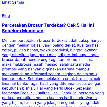
Lihat Semua
Blog
Percetakan Brosur Terdekat? Cek 5 Hal Ini
Sebelum Memesan
Mencari percetakan brosur terdekat tidak cukup hanya
C
dengan melihat lokasi yang paling dekat. Kualitas hasil
cetak, pilihan bahan, waktu produksi, hingga layanan
S
yang diberikan juga perlu menjadi pertimbangan agar
t
brosur dapat mendukung kegiatan promosi secara
n
maksimal.Brosur masih menjadi salah satu media
k
promosi yang banyak digunakan karena mampu
d
menyampaikan informasi secara lengkap dalam satu
c
lembar cetak. Sebelum melakukan cetak brosur, simak
lima hal berikut agar hasil yang diterima sesuai dengan
s
kebutuhan bisnis.5 Hal yang Perlu Dicek Sebelum
Memesan Brosur1. Kualitas Hasil CetakHal pertama yang
perlu diperhatikan adalah kualitas hasil cetak. Warna
m
yang tajam, tulisan yang jelas, dan gambar yang tidak
U