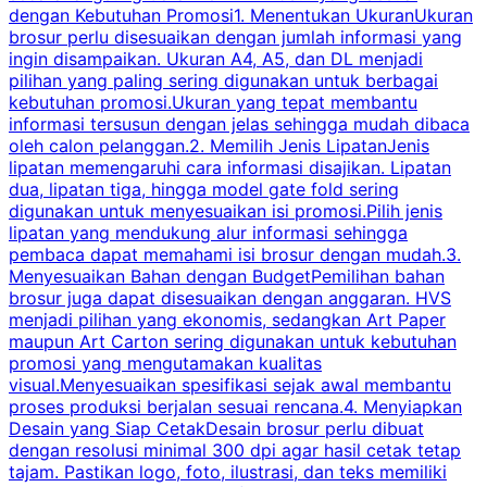
dengan Kebutuhan Promosi1. Menentukan UkuranUkuran
w
brosur perlu disesuaikan dengan jumlah informasi yang
ingin disampaikan. Ukuran A4, A5, dan DL menjadi
pilihan yang paling sering digunakan untuk berbagai
f
kebutuhan promosi.Ukuran yang tepat membantu
d
informasi tersusun dengan jelas sehingga mudah dibaca
l
oleh calon pelanggan.2. Memilih Jenis LipatanJenis
t
lipatan memengaruhi cara informasi disajikan. Lipatan
S
dua, lipatan tiga, hingga model gate fold sering
P
digunakan untuk menyesuaikan isi promosi.Pilih jenis
lipatan yang mendukung alur informasi sehingga
s
pembaca dapat memahami isi brosur dengan mudah.3.
i
Menyesuaikan Bahan dengan BudgetPemilihan bahan
brosur juga dapat disesuaikan dengan anggaran. HVS
menjadi pilihan yang ekonomis, sedangkan Art Paper
d
maupun Art Carton sering digunakan untuk kebutuhan
t
promosi yang mengutamakan kualitas
t
visual.Menyesuaikan spesifikasi sejak awal membantu
proses produksi berjalan sesuai rencana.4. Menyiapkan
k
Desain yang Siap CetakDesain brosur perlu dibuat
dengan resolusi minimal 300 dpi agar hasil cetak tetap
tajam. Pastikan logo, foto, ilustrasi, dan teks memiliki