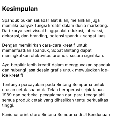
Kesimpulan
Spanduk bukan sekadar alat iklan, melainkan juga
memiliki banyak fungsi kreatif dalam dunia marketing.
Dari karya seni visual hingga alat edukasi, interaksi,
dekorasi, dan branding, potensi spanduk sangat luas.
Dengan memikirkan cara-cara kreatif untuk
memanfaatkan spanduk, Sobat Bintang dapat
meningkatkan efektivitas promosi secara signifikan.
Ayo berpikir lebih kreatif dalam menggunakan spanduk
dan hubungi jasa desain grafis untuk mewujudkan ide-
ide kreatif!
Tentunya percayakan pada Bintang Sempurna untuk
urusan cetak spanduk. Telah beroperasi sejak tahun
1989 dan berbekal pengalaman dari para tenaga ahli,
semua produk cetak yang dihasilkan tentu berkualitas
tinggi.
Kunjungi print store Bintang Sempurna di Jl Bendungan