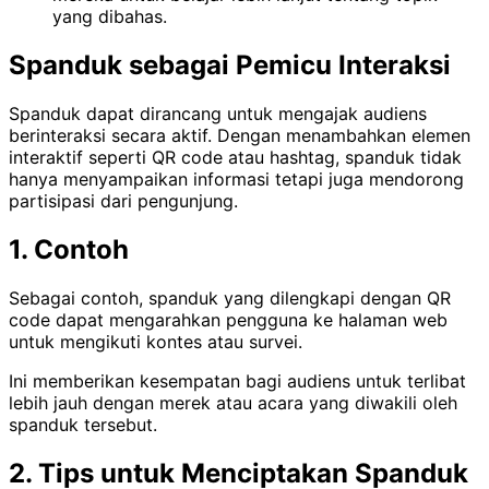
yang dibahas.
Spanduk sebagai Pemicu Interaksi
Spanduk dapat dirancang untuk mengajak audiens
berinteraksi secara aktif. Dengan menambahkan elemen
interaktif seperti QR code atau hashtag, spanduk tidak
hanya menyampaikan informasi tetapi juga mendorong
partisipasi dari pengunjung.
1. Contoh
Sebagai contoh, spanduk yang dilengkapi dengan QR
code dapat mengarahkan pengguna ke halaman web
untuk mengikuti kontes atau survei.
Ini memberikan kesempatan bagi audiens untuk terlibat
lebih jauh dengan merek atau acara yang diwakili oleh
spanduk tersebut.
2. Tips untuk Menciptakan Spanduk