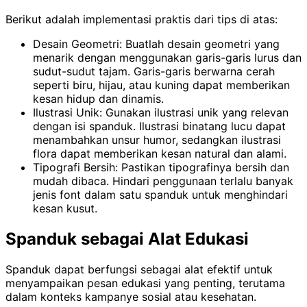
Berikut adalah implementasi praktis dari tips di atas:
Desain Geometri: Buatlah desain geometri yang
menarik dengan menggunakan garis-garis lurus dan
sudut-sudut tajam. Garis-garis berwarna cerah
seperti biru, hijau, atau kuning dapat memberikan
kesan hidup dan dinamis.
Ilustrasi Unik: Gunakan ilustrasi unik yang relevan
dengan isi spanduk. Ilustrasi binatang lucu dapat
menambahkan unsur humor, sedangkan ilustrasi
flora dapat memberikan kesan natural dan alami.
Tipografi Bersih: Pastikan tipografinya bersih dan
mudah dibaca. Hindari penggunaan terlalu banyak
jenis font dalam satu spanduk untuk menghindari
kesan kusut.
Spanduk sebagai Alat Edukasi
Spanduk dapat berfungsi sebagai alat efektif untuk
menyampaikan pesan edukasi yang penting, terutama
dalam konteks kampanye sosial atau kesehatan.