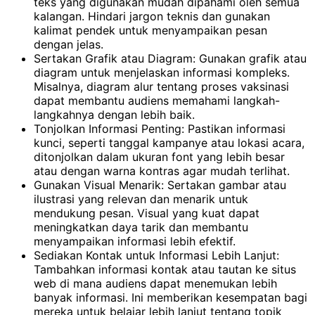
teks yang digunakan mudah dipahami oleh semua
kalangan. Hindari jargon teknis dan gunakan
kalimat pendek untuk menyampaikan pesan
dengan jelas.
Sertakan Grafik atau Diagram: Gunakan grafik atau
diagram untuk menjelaskan informasi kompleks.
Misalnya, diagram alur tentang proses vaksinasi
dapat membantu audiens memahami langkah-
langkahnya dengan lebih baik.
Tonjolkan Informasi Penting: Pastikan informasi
kunci, seperti tanggal kampanye atau lokasi acara,
ditonjolkan dalam ukuran font yang lebih besar
atau dengan warna kontras agar mudah terlihat.
Gunakan Visual Menarik: Sertakan gambar atau
ilustrasi yang relevan dan menarik untuk
mendukung pesan. Visual yang kuat dapat
meningkatkan daya tarik dan membantu
menyampaikan informasi lebih efektif.
Sediakan Kontak untuk Informasi Lebih Lanjut:
Tambahkan informasi kontak atau tautan ke situs
web di mana audiens dapat menemukan lebih
banyak informasi. Ini memberikan kesempatan bagi
mereka untuk belajar lebih lanjut tentang topik