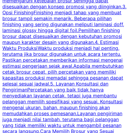
memengaruhi ketebalan brosur sehingga dapat
disesuaikan dengan konsep promosi yang diinginkan.3.
s
Opsi FinishingFinishing menjadi tahap yang membuat
brosur tampil semakin menarik. Beberapa pilihan
d
finishing yang sering digunakan meliputi laminasi doff,
g
laminasi glossy hingga digital foil.Pemilihan finishing
d
brosur dapat disesuaikan dengan kebutuhan promosi
p
maupun karakter desain yang digunakan.4. Estimasi
Waktu ProduksiWaktu produksi menjadi hal penting,
terutama jika brosur digunakan untuk acara tertentu.
s
Pastikan percetakan memberikan informasi mengenai
s
estimasi pengerjaan sejak awal.Apabila membutuhkan
m
cetak brosur cepat, pilih percetakan yang memiliki
d
kapasitas produksi memadai sehingga pesanan dapat
selesai sesuai jadwal.5. Layanan Konsultasi dan
t
PengirimanPercetakan yang baik tidak hanya
S
menyediakan layanan cetak, tetapi juga membantu
t
pelanggan memilih spesifikasi yang sesuai. Konsultasi
b
mengenai ukuran, bahan, maupun finishing akan
memudahkan proses pemesanan.Layanan pengiriman
h
juga menjadi nilai tambah, terutama bagi pelanggan
p
yang tidak memiliki waktu untuk mengambil pesanan
m
secara langsung.Cara Memilih Brosur yang Sesuai