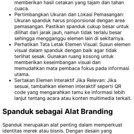
memberikan hasil cetakan yang tajam dan tahan
cuaca.
Pertimbangkan Ukuran dan Lokasi Pemasangan:
Ukuran spanduk harus proporsional dengan area
pemasangan. Pastikan spanduk cukup besar untuk
dilihat dari jarak jauh, namun tidak terlalu besar
sehingga mengganggu elemen lain di sekitarnya.
Perhatikan Tata Letak Elemen Visual: Susun elemen
visual dalam spanduk dengan baik agar tidak
terlihat sesak. Gunakan ruang kosong untuk
memberikan keseimbangan visual dan
memudahkan mata pembaca fokus pada informasi
utama.
Sertakan Elemen Interaktif Jika Relevan: Jika
sesuai, tambahkan elemen interaktif seperti QR
code yang mengarahkan tamu ke informasi lebih
lanjut tentang acara atau konten multimedia terkait.
Spanduk sebagai Alat Branding
Spanduk merupakan alat penting dalam memperkuat
identitas merek atau bisnis. Dengan desain yang