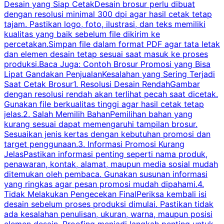
Desain yang Siap CetakDesain brosur perlu dibuat
dengan resolusi minimal 300 dpi agar hasil cetak tetap
tajam. Pastikan logo, foto, ilustrasi, dan teks memiliki
kualitas yang baik sebelum file dikirim ke
percetakan.Simpan file dalam format PDF agar tata letak
dan elemen desain tetap sesuai saat masuk ke proses
produksi.Baca Juga: Contoh Brosur Promosi yang Bisa
s
Lipat Gandakan PenjualanKesalahan yang Sering Terjadi
Saat Cetak Brosur1. Resolusi Desain RendahGambar
dengan resolusi rendah akan terlihat pecah saat dicetak.
p
Gunakan file berkualitas tinggi agar hasil cetak tetap
T
jelas.2. Salah Memilih BahanPemilihan bahan yang
p
kurang sesuai dapat memengaruhi tampilan brosur.
Sesuaikan jenis kertas dengan kebutuhan promosi dan
m
target penggunaan.3. Informasi Promosi Kurang
JelasPastikan informasi penting seperti nama produk,
p
penawaran, kontak, alamat, maupun media sosial mudah
s
ditemukan oleh pembaca. Gunakan susunan informasi
yang ringkas agar pesan promosi mudah dipahami.4.
O
Tidak Melakukan Pengecekan FinalPeriksa kembali isi
desain sebelum proses produksi dimulai. Pastikan tidak
k
ada kesalahan penulisan, ukuran, warna, maupun posisi
H