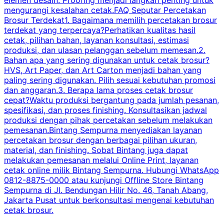
elemen desain. Proofing menjadi langkah penting untuk
mengurangi kesalahan cetak.FAQ Seputar Percetakan
s
Brosur Terdekat1. Bagaimana memilih percetakan brosur
terdekat yang terpercaya?Perhatikan kualitas hasil
cetak, pilihan bahan, layanan konsultasi, estimasi
produksi, dan ulasan pelanggan sebelum memesan.2.
Bahan apa yang sering digunakan untuk cetak brosur?
HVS, Art Paper, dan Art Carton menjadi bahan yang
paling sering digunakan. Pilih sesuai kebutuhan promosi
dan anggaran.3. Berapa lama proses cetak brosur
cepat?Waktu produksi bergantung pada jumlah pesanan,
spesifikasi, dan proses finishing. Konsultasikan jadwal
produksi dengan pihak percetakan sebelum melakukan
pemesanan.Bintang Sempurna menyediakan layanan
percetakan brosur dengan berbagai pilihan ukuran,
material, dan finishing. Sobat Bintang juga dapat
melakukan pemesanan melalui Online Print, layanan
cetak online milik Bintang Sempurna. Hubungi WhatsApp
0812-8875-0000 atau kunjungi Offline Store Bintang
Sempurna di Jl. Bendungan Hilir No. 46, Tanah Abang,
Jakarta Pusat untuk berkonsultasi mengenai kebutuhan
cetak brosur.