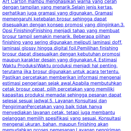
Art Carton mampu menghasilkan warna yang cerah
t
dengan tampilan yang menarik.Selain jenis kertas,
perhatikan juga gramasi yang digunakan. Gramasi
t
memengaruhi ketebalan brosur sehingga dapat
disesuaikan dengan konsep promosi yang diinginkan.3.
s
Opsi FinishingFinishing menjadi tahap yang membuat
brosur tampil semakin menarik. Beberapa pilihan
d
finishing yang sering digunakan meliputi laminasi doff,
g
laminasi glossy hingga digital foil.Pemilihan finishing
d
brosur dapat disesuaikan dengan kebutuhan promosi
p
maupun karakter desain yang digunakan.4. Estimasi
Waktu ProduksiWaktu produksi menjadi hal penting,
terutama jika brosur digunakan untuk acara tertentu.
s
Pastikan percetakan memberikan informasi mengenai
s
estimasi pengerjaan sejak awal.Apabila membutuhkan
m
cetak brosur cepat, pilih percetakan yang memiliki
d
kapasitas produksi memadai sehingga pesanan dapat
selesai sesuai jadwal.5. Layanan Konsultasi dan
t
PengirimanPercetakan yang baik tidak hanya
S
menyediakan layanan cetak, tetapi juga membantu
t
pelanggan memilih spesifikasi yang sesuai. Konsultasi
b
mengenai ukuran, bahan, maupun finishing akan
memudahkan proses pemesanan.Layanan pengiriman
h