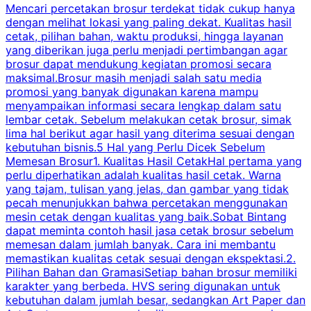
Mencari percetakan brosur terdekat tidak cukup hanya
C
dengan melihat lokasi yang paling dekat. Kualitas hasil
cetak, pilihan bahan, waktu produksi, hingga layanan
S
yang diberikan juga perlu menjadi pertimbangan agar
t
brosur dapat mendukung kegiatan promosi secara
n
maksimal.Brosur masih menjadi salah satu media
k
promosi yang banyak digunakan karena mampu
d
menyampaikan informasi secara lengkap dalam satu
c
lembar cetak. Sebelum melakukan cetak brosur, simak
lima hal berikut agar hasil yang diterima sesuai dengan
s
kebutuhan bisnis.5 Hal yang Perlu Dicek Sebelum
Memesan Brosur1. Kualitas Hasil CetakHal pertama yang
perlu diperhatikan adalah kualitas hasil cetak. Warna
m
yang tajam, tulisan yang jelas, dan gambar yang tidak
U
pecah menunjukkan bahwa percetakan menggunakan
mesin cetak dengan kualitas yang baik.Sobat Bintang
dapat meminta contoh hasil jasa cetak brosur sebelum
memesan dalam jumlah banyak. Cara ini membantu
u
memastikan kualitas cetak sesuai dengan ekspektasi.2.
p
Pilihan Bahan dan GramasiSetiap bahan brosur memiliki
karakter yang berbeda. HVS sering digunakan untuk
i
kebutuhan dalam jumlah besar, sedangkan Art Paper dan
p