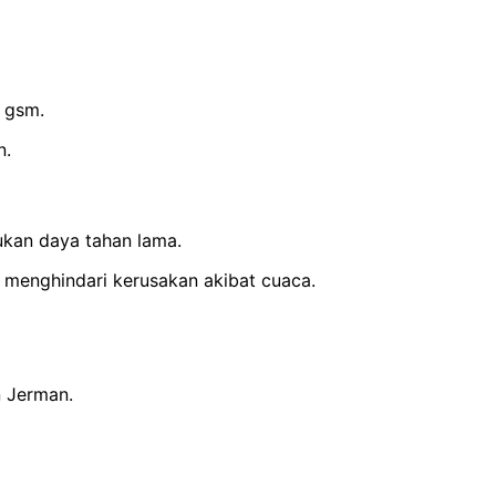
0 gsm.
n.
ukan daya tahan lama.
 menghindari kerusakan akibat cuaca.
n Jerman.