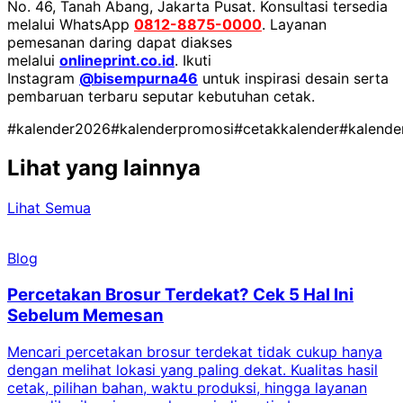
No. 46, Tanah Abang, Jakarta Pusat. Konsultasi tersedia
melalui WhatsApp
0812-8875-0000
. Layanan
pemesanan daring dapat diakses
melalui
onlineprint.co.id
. Ikuti
Instagram
@bisempurna46
untuk inspirasi desain serta
pembaruan terbaru seputar kebutuhan cetak.
#kalender2026
#kalenderpromosi
#cetakkalender
#kalende
Lihat yang lainnya
Lihat Semua
Blog
Percetakan Brosur Terdekat? Cek 5 Hal Ini
Sebelum Memesan
Mencari percetakan brosur terdekat tidak cukup hanya
C
dengan melihat lokasi yang paling dekat. Kualitas hasil
cetak, pilihan bahan, waktu produksi, hingga layanan
S