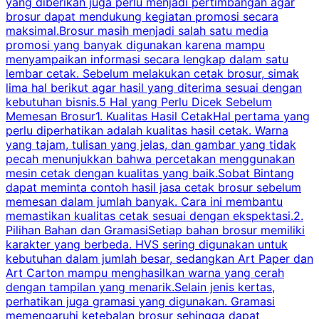
yang diberikan juga perlu menjadi pertimbangan agar
t
brosur dapat mendukung kegiatan promosi secara
n
maksimal.Brosur masih menjadi salah satu media
k
promosi yang banyak digunakan karena mampu
d
menyampaikan informasi secara lengkap dalam satu
c
lembar cetak. Sebelum melakukan cetak brosur, simak
lima hal berikut agar hasil yang diterima sesuai dengan
s
kebutuhan bisnis.5 Hal yang Perlu Dicek Sebelum
Memesan Brosur1. Kualitas Hasil CetakHal pertama yang
perlu diperhatikan adalah kualitas hasil cetak. Warna
m
yang tajam, tulisan yang jelas, dan gambar yang tidak
U
pecah menunjukkan bahwa percetakan menggunakan
mesin cetak dengan kualitas yang baik.Sobat Bintang
dapat meminta contoh hasil jasa cetak brosur sebelum
memesan dalam jumlah banyak. Cara ini membantu
u
memastikan kualitas cetak sesuai dengan ekspektasi.2.
p
Pilihan Bahan dan GramasiSetiap bahan brosur memiliki
karakter yang berbeda. HVS sering digunakan untuk
i
kebutuhan dalam jumlah besar, sedangkan Art Paper dan
p
Art Carton mampu menghasilkan warna yang cerah
t
dengan tampilan yang menarik.Selain jenis kertas,
perhatikan juga gramasi yang digunakan. Gramasi
t
memengaruhi ketebalan brosur sehingga dapat