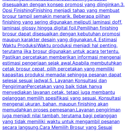
disesuaikan dengan konsep promosi yang diinginkan.3.
s
Opsi FinishingFinishing menjadi tahap yang membuat
brosur tampil semakin menarik. Beberapa pilihan
d
finishing yang sering digunakan meliputi laminasi doff,
g
laminasi glossy hingga digital foil.Pemilihan finishing
d
brosur dapat disesuaikan dengan kebutuhan promosi
p
maupun karakter desain yang digunakan.4. Estimasi
Waktu ProduksiWaktu produksi menjadi hal penting,
terutama jika brosur digunakan untuk acara tertentu.
s
Pastikan percetakan memberikan informasi mengenai
s
estimasi pengerjaan sejak awal.Apabila membutuhkan
m
cetak brosur cepat, pilih percetakan yang memiliki
d
kapasitas produksi memadai sehingga pesanan dapat
selesai sesuai jadwal.5. Layanan Konsultasi dan
t
PengirimanPercetakan yang baik tidak hanya
S
menyediakan layanan cetak, tetapi juga membantu
t
pelanggan memilih spesifikasi yang sesuai. Konsultasi
b
mengenai ukuran, bahan, maupun finishing akan
memudahkan proses pemesanan.Layanan pengiriman
h
juga menjadi nilai tambah, terutama bagi pelanggan
p
yang tidak memiliki waktu untuk mengambil pesanan
m
secara langsung.Cara Memilih Brosur yang Sesuai