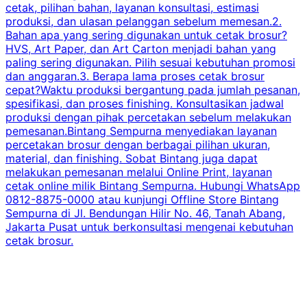
cetak, pilihan bahan, layanan konsultasi, estimasi
produksi, dan ulasan pelanggan sebelum memesan.2.
Bahan apa yang sering digunakan untuk cetak brosur?
HVS, Art Paper, dan Art Carton menjadi bahan yang
paling sering digunakan. Pilih sesuai kebutuhan promosi
dan anggaran.3. Berapa lama proses cetak brosur
cepat?Waktu produksi bergantung pada jumlah pesanan,
spesifikasi, dan proses finishing. Konsultasikan jadwal
produksi dengan pihak percetakan sebelum melakukan
pemesanan.Bintang Sempurna menyediakan layanan
percetakan brosur dengan berbagai pilihan ukuran,
material, dan finishing. Sobat Bintang juga dapat
melakukan pemesanan melalui Online Print, layanan
cetak online milik Bintang Sempurna. Hubungi WhatsApp
0812-8875-0000 atau kunjungi Offline Store Bintang
Sempurna di Jl. Bendungan Hilir No. 46, Tanah Abang,
Jakarta Pusat untuk berkonsultasi mengenai kebutuhan
cetak brosur.