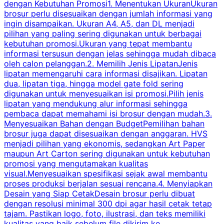
dengan Kebutuhan Promosi1. Menentukan UkuranUkuran
w
brosur perlu disesuaikan dengan jumlah informasi yang
ingin disampaikan. Ukuran A4, A5, dan DL menjadi
pilihan yang paling sering digunakan untuk berbagai
f
kebutuhan promosi.Ukuran yang tepat membantu
d
informasi tersusun dengan jelas sehingga mudah dibaca
l
oleh calon pelanggan.2. Memilih Jenis LipatanJenis
t
lipatan memengaruhi cara informasi disajikan. Lipatan
S
dua, lipatan tiga, hingga model gate fold sering
P
digunakan untuk menyesuaikan isi promosi.Pilih jenis
lipatan yang mendukung alur informasi sehingga
s
pembaca dapat memahami isi brosur dengan mudah.3.
i
Menyesuaikan Bahan dengan BudgetPemilihan bahan
brosur juga dapat disesuaikan dengan anggaran. HVS
menjadi pilihan yang ekonomis, sedangkan Art Paper
d
maupun Art Carton sering digunakan untuk kebutuhan
t
promosi yang mengutamakan kualitas
t
visual.Menyesuaikan spesifikasi sejak awal membantu
proses produksi berjalan sesuai rencana.4. Menyiapkan
k
Desain yang Siap CetakDesain brosur perlu dibuat
dengan resolusi minimal 300 dpi agar hasil cetak tetap
tajam. Pastikan logo, foto, ilustrasi, dan teks memiliki
kualitas yang baik sebelum file dikirim ke