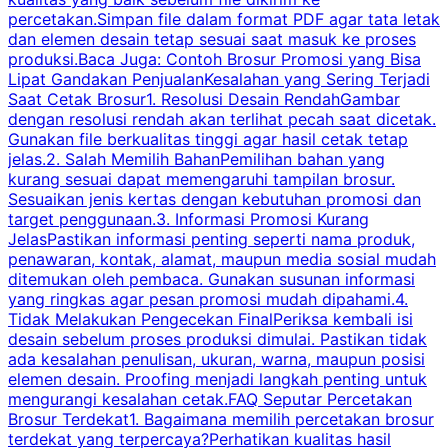
percetakan.Simpan file dalam format PDF agar tata letak
dan elemen desain tetap sesuai saat masuk ke proses
produksi.Baca Juga: Contoh Brosur Promosi yang Bisa
s
Lipat Gandakan PenjualanKesalahan yang Sering Terjadi
Saat Cetak Brosur1. Resolusi Desain RendahGambar
dengan resolusi rendah akan terlihat pecah saat dicetak.
p
Gunakan file berkualitas tinggi agar hasil cetak tetap
T
jelas.2. Salah Memilih BahanPemilihan bahan yang
p
kurang sesuai dapat memengaruhi tampilan brosur.
Sesuaikan jenis kertas dengan kebutuhan promosi dan
m
target penggunaan.3. Informasi Promosi Kurang
JelasPastikan informasi penting seperti nama produk,
p
penawaran, kontak, alamat, maupun media sosial mudah
s
ditemukan oleh pembaca. Gunakan susunan informasi
yang ringkas agar pesan promosi mudah dipahami.4.
O
Tidak Melakukan Pengecekan FinalPeriksa kembali isi
desain sebelum proses produksi dimulai. Pastikan tidak
k
ada kesalahan penulisan, ukuran, warna, maupun posisi
H
elemen desain. Proofing menjadi langkah penting untuk
mengurangi kesalahan cetak.FAQ Seputar Percetakan
s
Brosur Terdekat1. Bagaimana memilih percetakan brosur
terdekat yang terpercaya?Perhatikan kualitas hasil