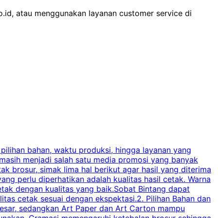
co.id, atau menggunakan layanan customer service di
 pilihan bahan, waktu produksi, hingga layanan yang
C
 masih menjadi salah satu media promosi yang banyak
a
brosur, simak lima hal berikut agar hasil yang diterima
p
ng perlu diperhatikan adalah kualitas hasil cetak. Warna
s
tak dengan kualitas yang baik.Sobat Bintang dapat
tas cetak sesuai dengan ekspektasi.2. Pilihan Bahan dan
u
besar, sedangkan Art Paper dan Art Carton mampu
s
igunakan. Gramasi memengaruhi ketebalan brosur sehingga
a