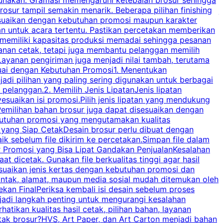
osur tampil semakin menarik. Beberapa pilihan finishing
j
disesuaikan dengan kebutuhan promosi maupun karakter
k
an untuk acara tertentu. Pastikan percetakan memberikan
m
 memiliki kapasitas produksi memadai sehingga pesanan
n
yanan cetak, tetapi juga membantu pelanggan memilih
t
ayanan pengiriman juga menjadi nilai tambah, terutama
suai dengan Kebutuhan Promosi1. Menentukan
d
adi pilihan yang paling sering digunakan untuk berbagai
d
elanggan.2. Memilih Jenis LipatanJenis lipatan
g
esuaikan isi promosi.Pilih jenis lipatan yang mendukung
C
milihan bahan brosur juga dapat disesuaikan dengan
butuhan promosi yang mengutamakan kualitas
a
n yang Siap CetakDesain brosur perlu dibuat dengan
m
baik sebelum file dikirim ke percetakan.Simpan file dalam
r Promosi yang Bisa Lipat Gandakan PenjualanKesalahan
t dicetak. Gunakan file berkualitas tinggi agar hasil
p
esuaikan jenis kertas dengan kebutuhan promosi dan
ontak, alamat, maupun media sosial mudah ditemukan oleh
s
an FinalPeriksa kembali isi desain sebelum proses
c
njadi langkah penting untuk mengurangi kesalahan
P
tikan kualitas hasil cetak, pilihan bahan, layanan
tak brosur?HVS, Art Paper, dan Art Carton menjadi bahan