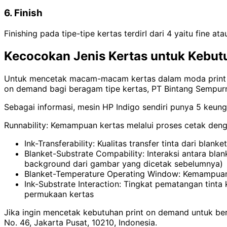
6. Finish
Finishing pada tipe-tipe kertas terdirI dari 4 yaitu fine
Kecocokan Jenis Kertas untuk Kebut
Untuk mencetak macam-macam kertas dalam moda print on
on demand bagi beragam tipe kertas, PT Bintang Sempu
Sebagai informasi, mesin HP Indigo sendiri punya 5 keung
Runnability: Kemampuan kertas melalui proses cetak deng
Ink-Transferability: Kualitas transfer tinta dari blank
Blanket-Substrate Compability: Interaksi antara bla
background dari gambar yang dicetak sebelumnya)
Blanket-Temperature Operating Window: Kemampuan 
Ink-Substrate Interaction: Tingkat pematangan tint
permukaan kertas
Jika ingin mencetak kebutuhan print on demand untuk be
No. 46, Jakarta Pusat, 10210, Indonesia.