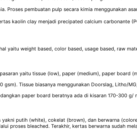
ia. Proses pembuatan pulp secara kimia menggunakan asam 
tas kaolin clay menjadi precipated calcium carbonante (PCC
yaitu weight based, color based, usage based, raw materi
pasaran yaitu tissue (low), paper (medium), paper board (
 gsm). Tissue biasanya menggunakan Doorslag, Litho/MG, 
Sedangkan paper board beratnya ada di kisaran 170-300 g/ 
s yakni putih (white), cokelat (brown), dan berwarna (colo
ui proses bleached. Terakhir, kertas berwarna sudah mela