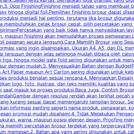
.3. Opsi FinishingFinishing menjadi tahap yang membuat br
ossy hingga digital foil.Pemilihan finishing brosur dapat 
roduksi menjadi hal penting, terutama jika brosur digunak
la membutuhkan cetak brosur cepat, pilih percetakan yang
engirimanPercetakan yang baik tidak hanya menyediakan la
han, maupun finishing akan memudahkan proses pemesanan.L
bil pesanan secara langsung.Cara Memilih Brosur yang Se
ormasi yang ingin disampaikan. Ukuran A4, A5, dan DL menj
tersusun dengan jelas sehingga mudah dibaca oleh calon p
n tiga, hingga model gate fold sering digunakan untuk meny
osur dengan mudah.3. Menyesuaikan Bahan dengan BudgetPe
n Art Paper maupun Art Carton sering digunakan untuk ke
ses produksi berjalan sesuai rencana.4. Menyiapkan Desai
ikan logo, foto, ilustrasi, dan teks memiliki kualitas yang 
ai saat masuk ke proses produksi.Baca Juga: Contoh Brosu
endahGambar dengan resolusi rendah akan terlihat pecah saa
 yang kurang sesuai dapat memengaruhi tampilan brosur. S
ikan informasi penting seperti nama produk, penawaran, k
esan promosi mudah dipahami.4. Tidak Melakukan Pengecek
, ukuran, warna, maupun posisi elemen desain. Proofing me
 memilih percetakan brosur terdekat yang terpercaya?Perha
elum memesan.2. Bahan apa yang sering digunakan untuk ce