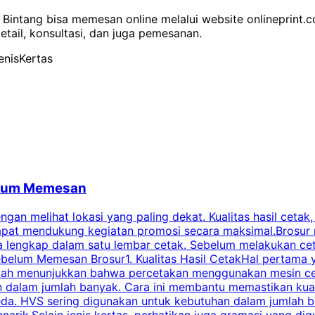
 Bintang bisa memesan online melalui website onlineprint.
ail, konsultasi, dan juga pemesanan.
nisKertas
belum Memesan
an melihat lokasi yang paling dekat. Kualitas hasil cetak,
dapat mendukung kegiatan promosi secara maksimal.Brosur
engkap dalam satu lembar cetak. Sebelum melakukan cetak 
belum Memesan Brosur1. Kualitas Hasil CetakHal pertama ya
pecah menunjukkan bahwa percetakan menggunakan mesin ce
 dalam jumlah banyak. Cara ini membantu memastikan kuali
eda. HVS sering digunakan untuk kebutuhan dalam jumlah 
arik.Selain jenis kertas, perhatikan juga gramasi yang d