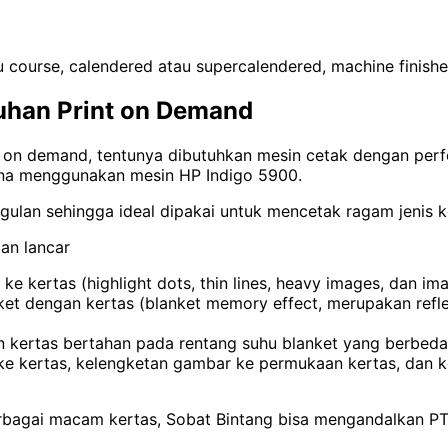
 atau course, calendered atau supercalendered, machine fini
uhan Print on Demand
 demand, tentunya dibutuhkan mesin cetak dengan perfor
rna menggunakan mesin HP Indigo 5900.
gulan sehingga ideal dipakai untuk mencetak ragam jenis ke
an lancar
et ke kertas (highlight dots, thin lines, heavy images, dan im
nket dengan kertas (blanket memory effect, merupakan refle
kertas bertahan pada rentang suhu blanket yang berbeda
a ke kertas, kelengketan gambar ke permukaan kertas, dan 
rbagai macam kertas, Sobat Bintang bisa mengandalkan PT 