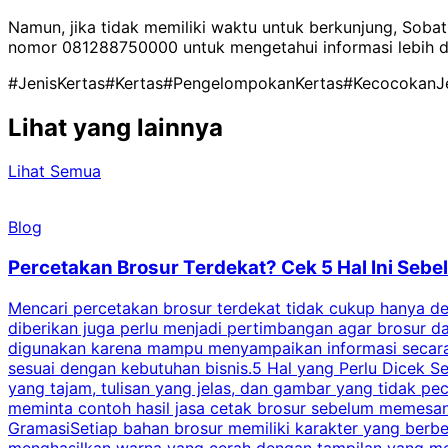
Namun, jika tidak memiliki waktu untuk berkunjung, Sobat
nomor 081288750000 untuk mengetahui informasi lebih det
#JenisKertas
#Kertas
#PengelompokanKertas
#KecocokanJe
Lihat yang lainnya
Lihat Semua
Blog
Percetakan Brosur Terdekat? Cek 5 Hal Ini Se
Mencari percetakan brosur terdekat tidak cukup hanya deng
diberikan juga perlu menjadi pertimbangan agar brosur 
digunakan karena mampu menyampaikan informasi secara l
sesuai dengan kebutuhan bisnis.5 Hal yang Perlu Dicek Se
yang tajam, tulisan yang jelas, dan gambar yang tidak 
meminta contoh hasil jasa cetak brosur sebelum memesan
GramasiSetiap bahan brosur memiliki karakter yang berb
menghasilkan warna yang cerah dengan tampilan yang men