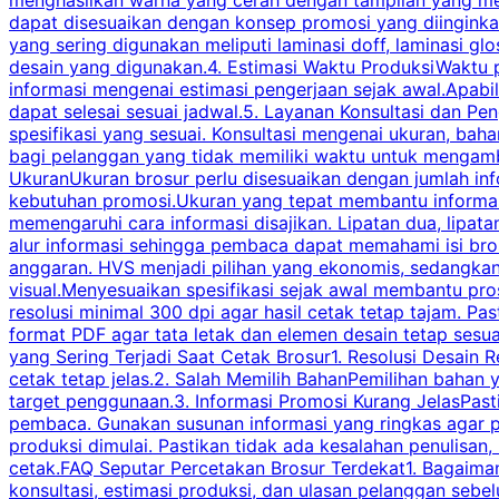
dapat disesuaikan dengan konsep promosi yang diinginkan
yang sering digunakan meliputi laminasi doff, laminasi gl
desain yang digunakan.4. Estimasi Waktu ProduksiWaktu p
informasi mengenai estimasi pengerjaan sejak awal.Apabi
dapat selesai sesuai jadwal.5. Layanan Konsultasi dan P
spesifikasi yang sesuai. Konsultasi mengenai ukuran, ba
bagi pelanggan yang tidak memiliki waktu untuk mengam
UkuranUkuran brosur perlu disesuaikan dengan jumlah inf
kebutuhan promosi.Ukuran yang tepat membantu informasi 
memengaruhi cara informasi disajikan. Lipatan dua, lipata
alur informasi sehingga pembaca dapat memahami isi br
anggaran. HVS menjadi pilihan yang ekonomis, sedangka
visual.Menyesuaikan spesifikasi sejak awal membantu pro
resolusi minimal 300 dpi agar hasil cetak tetap tajam. Past
format PDF agar tata letak dan elemen desain tetap sesu
yang Sering Terjadi Saat Cetak Brosur1. Resolusi Desain R
cetak tetap jelas.2. Salah Memilih BahanPemilihan bahan
target penggunaan.3. Informasi Promosi Kurang JelasPast
pembaca. Gunakan susunan informasi yang ringkas agar p
produksi dimulai. Pastikan tidak ada kesalahan penulisan
cetak.FAQ Seputar Percetakan Brosur Terdekat1. Bagaimana
konsultasi, estimasi produksi, dan ulasan pelanggan seb