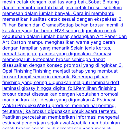
mesin cetak dengan kualitas yang baik.Sobat Bintang
dapat meminta contoh hasil jasa cetak brosur sebelum
memesan dalam jumlah banyak. Cara ini membantu
u
memastikan kualitas cetak sesuai dengan ekspektasi.2.
p
Pilihan Bahan dan GramasiSetiap bahan brosur memiliki
karakter yang berbeda. HVS sering digunakan untuk
i
kebutuhan dalam jumlah besar, sedangkan Art Paper dan
p
Art Carton mampu menghasilkan warna yang cerah
t
dengan tampilan yang menarik.Selain jenis kertas,
perhatikan juga gramasi yang digunakan. Gramasi
t
memengaruhi ketebalan brosur sehingga dapat
disesuaikan dengan konsep promosi yang diinginkan.3.
s
Opsi FinishingFinishing menjadi tahap yang membuat
brosur tampil semakin menarik. Beberapa pilihan
d
finishing yang sering digunakan meliputi laminasi doff,
g
laminasi glossy hingga digital foil.Pemilihan finishing
d
brosur dapat disesuaikan dengan kebutuhan promosi
p
maupun karakter desain yang digunakan.4. Estimasi
Waktu ProduksiWaktu produksi menjadi hal penting,
terutama jika brosur digunakan untuk acara tertentu.
s
Pastikan percetakan memberikan informasi mengenai
s
estimasi pengerjaan sejak awal.Apabila membutuhkan
m
cetak brosur cepat, pilih percetakan yang memiliki
d