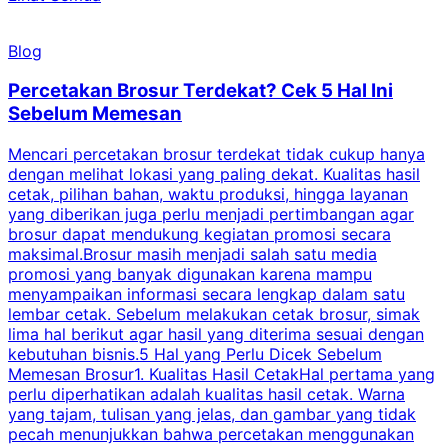
Blog
Percetakan Brosur Terdekat? Cek 5 Hal Ini
Sebelum Memesan
Mencari percetakan brosur terdekat tidak cukup hanya
C
dengan melihat lokasi yang paling dekat. Kualitas hasil
cetak, pilihan bahan, waktu produksi, hingga layanan
S
yang diberikan juga perlu menjadi pertimbangan agar
t
brosur dapat mendukung kegiatan promosi secara
n
maksimal.Brosur masih menjadi salah satu media
k
promosi yang banyak digunakan karena mampu
d
menyampaikan informasi secara lengkap dalam satu
c
lembar cetak. Sebelum melakukan cetak brosur, simak
lima hal berikut agar hasil yang diterima sesuai dengan
s
kebutuhan bisnis.5 Hal yang Perlu Dicek Sebelum
Memesan Brosur1. Kualitas Hasil CetakHal pertama yang
perlu diperhatikan adalah kualitas hasil cetak. Warna
m
yang tajam, tulisan yang jelas, dan gambar yang tidak
U
pecah menunjukkan bahwa percetakan menggunakan