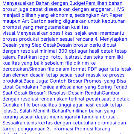
Menyesuaikan Bahan dengan BudgetPemilihan bahan
brosur juga dapat disesuaikan dengan anggaran. HVS
menjadi pilihan yang ekonomis, sedangkan Art Paper
d
maupun Art Carton sering digunakan untuk kebutuhan
t
promosi yang mengutamakan kualitas
t
visual.Menyesuaikan spesifikasi sejak awal membantu
proses produksi berjalan sesuai rencana.4. Menyiapkan
k
Desain yang Siap CetakDesain brosur perlu dibuat
dengan resolusi minimal 300 dpi agar hasil cetak tetap
tajam. Pastikan logo, foto, ilustrasi, dan teks memiliki
kualitas yang baik sebelum file dikirim ke
percetakan.Simpan file dalam format PDF agar tata letak
dan elemen desain tetap sesuai saat masuk ke proses
produksi.Baca Juga: Contoh Brosur Promosi yang Bisa
s
Lipat Gandakan PenjualanKesalahan yang Sering Terjadi
Saat Cetak Brosur1. Resolusi Desain RendahGambar
dengan resolusi rendah akan terlihat pecah saat dicetak.
p
Gunakan file berkualitas tinggi agar hasil cetak tetap
T
jelas.2. Salah Memilih BahanPemilihan bahan yang
p
kurang sesuai dapat memengaruhi tampilan brosur.
Sesuaikan jenis kertas dengan kebutuhan promosi dan
m
target penggunaan.3. Informasi Promosi Kurang