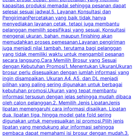
kapasitas produksi memadai sehingga pesanan dapat
selesai sesuai jadwal.5. Layanan Konsultasi dan
t
PengirimanPercetakan yang baik tidak hanya
S
menyediakan layanan cetak, tetapi juga membantu
t
pelanggan memilih spesifikasi yang sesuai. Konsultasi
b
mengenai ukuran, bahan, maupun finishing akan
memudahkan proses pemesanan.Layanan pengiriman
h
juga menjadi nilai tambah, terutama bagi pelanggan
p
yang tidak memiliki waktu untuk mengambil pesanan
m
secara langsung.Cara Memilih Brosur yang Sesuai
dengan Kebutuhan Promosi1. Menentukan UkuranUkuran
w
brosur perlu disesuaikan dengan jumlah informasi yang
ingin disampaikan. Ukuran A4, A5, dan DL menjadi
pilihan yang paling sering digunakan untuk berbagai
f
kebutuhan promosi.Ukuran yang tepat membantu
d
informasi tersusun dengan jelas sehingga mudah dibaca
l
oleh calon pelanggan.2. Memilih Jenis LipatanJenis
t
lipatan memengaruhi cara informasi disajikan. Lipatan
S
dua, lipatan tiga, hingga model gate fold sering
P
digunakan untuk menyesuaikan isi promosi.Pilih jenis
lipatan yang mendukung alur informasi sehingga
s
pembaca dapat memahami isi brosur dengan mudah.3.
i