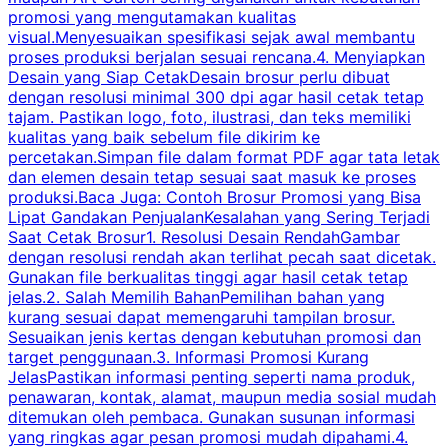
promosi yang mengutamakan kualitas
t
visual.Menyesuaikan spesifikasi sejak awal membantu
proses produksi berjalan sesuai rencana.4. Menyiapkan
k
Desain yang Siap CetakDesain brosur perlu dibuat
dengan resolusi minimal 300 dpi agar hasil cetak tetap
tajam. Pastikan logo, foto, ilustrasi, dan teks memiliki
kualitas yang baik sebelum file dikirim ke
percetakan.Simpan file dalam format PDF agar tata letak
dan elemen desain tetap sesuai saat masuk ke proses
produksi.Baca Juga: Contoh Brosur Promosi yang Bisa
s
Lipat Gandakan PenjualanKesalahan yang Sering Terjadi
Saat Cetak Brosur1. Resolusi Desain RendahGambar
dengan resolusi rendah akan terlihat pecah saat dicetak.
p
Gunakan file berkualitas tinggi agar hasil cetak tetap
T
jelas.2. Salah Memilih BahanPemilihan bahan yang
p
kurang sesuai dapat memengaruhi tampilan brosur.
Sesuaikan jenis kertas dengan kebutuhan promosi dan
m
target penggunaan.3. Informasi Promosi Kurang
JelasPastikan informasi penting seperti nama produk,
p
penawaran, kontak, alamat, maupun media sosial mudah
s
ditemukan oleh pembaca. Gunakan susunan informasi
yang ringkas agar pesan promosi mudah dipahami.4.
O