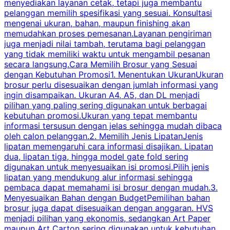
menyediakan layanan cetak, tetapi juga membantu
t
pelanggan memilih spesifikasi yang sesuai. Konsultasi
b
mengenai ukuran, bahan, maupun finishing akan
memudahkan proses pemesanan.Layanan pengiriman
h
juga menjadi nilai tambah, terutama bagi pelanggan
p
yang tidak memiliki waktu untuk mengambil pesanan
m
secara langsung.Cara Memilih Brosur yang Sesuai
dengan Kebutuhan Promosi1. Menentukan UkuranUkuran
w
brosur perlu disesuaikan dengan jumlah informasi yang
ingin disampaikan. Ukuran A4, A5, dan DL menjadi
pilihan yang paling sering digunakan untuk berbagai
f
kebutuhan promosi.Ukuran yang tepat membantu
d
informasi tersusun dengan jelas sehingga mudah dibaca
l
oleh calon pelanggan.2. Memilih Jenis LipatanJenis
t
lipatan memengaruhi cara informasi disajikan. Lipatan
S
dua, lipatan tiga, hingga model gate fold sering
P
digunakan untuk menyesuaikan isi promosi.Pilih jenis
lipatan yang mendukung alur informasi sehingga
s
pembaca dapat memahami isi brosur dengan mudah.3.
i
Menyesuaikan Bahan dengan BudgetPemilihan bahan
brosur juga dapat disesuaikan dengan anggaran. HVS
menjadi pilihan yang ekonomis, sedangkan Art Paper
d
maupun Art Carton sering digunakan untuk kebutuhan
t