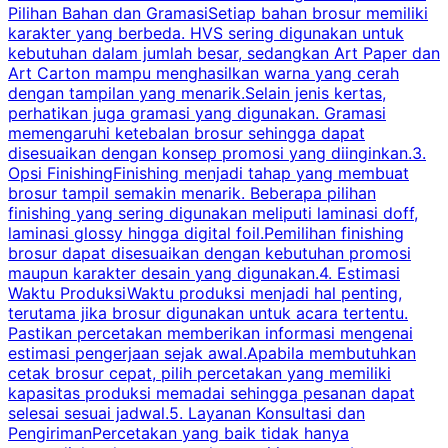
Pilihan Bahan dan GramasiSetiap bahan brosur memiliki
karakter yang berbeda. HVS sering digunakan untuk
i
kebutuhan dalam jumlah besar, sedangkan Art Paper dan
p
Art Carton mampu menghasilkan warna yang cerah
t
dengan tampilan yang menarik.Selain jenis kertas,
perhatikan juga gramasi yang digunakan. Gramasi
t
memengaruhi ketebalan brosur sehingga dapat
disesuaikan dengan konsep promosi yang diinginkan.3.
s
Opsi FinishingFinishing menjadi tahap yang membuat
brosur tampil semakin menarik. Beberapa pilihan
d
finishing yang sering digunakan meliputi laminasi doff,
g
laminasi glossy hingga digital foil.Pemilihan finishing
d
brosur dapat disesuaikan dengan kebutuhan promosi
p
maupun karakter desain yang digunakan.4. Estimasi
Waktu ProduksiWaktu produksi menjadi hal penting,
terutama jika brosur digunakan untuk acara tertentu.
s
Pastikan percetakan memberikan informasi mengenai
s
estimasi pengerjaan sejak awal.Apabila membutuhkan
m
cetak brosur cepat, pilih percetakan yang memiliki
d
kapasitas produksi memadai sehingga pesanan dapat
selesai sesuai jadwal.5. Layanan Konsultasi dan
t
PengirimanPercetakan yang baik tidak hanya
S