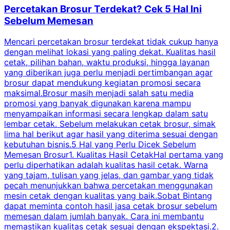
Percetakan Brosur Terdekat? Cek 5 Hal Ini
Sebelum Memesan
Mencari percetakan brosur terdekat tidak cukup hanya
C
dengan melihat lokasi yang paling dekat. Kualitas hasil
cetak, pilihan bahan, waktu produksi, hingga layanan
S
yang diberikan juga perlu menjadi pertimbangan agar
t
brosur dapat mendukung kegiatan promosi secara
n
maksimal.Brosur masih menjadi salah satu media
k
promosi yang banyak digunakan karena mampu
d
menyampaikan informasi secara lengkap dalam satu
c
lembar cetak. Sebelum melakukan cetak brosur, simak
lima hal berikut agar hasil yang diterima sesuai dengan
s
kebutuhan bisnis.5 Hal yang Perlu Dicek Sebelum
Memesan Brosur1. Kualitas Hasil CetakHal pertama yang
perlu diperhatikan adalah kualitas hasil cetak. Warna
m
yang tajam, tulisan yang jelas, dan gambar yang tidak
U
pecah menunjukkan bahwa percetakan menggunakan
mesin cetak dengan kualitas yang baik.Sobat Bintang
dapat meminta contoh hasil jasa cetak brosur sebelum
memesan dalam jumlah banyak. Cara ini membantu
u
memastikan kualitas cetak sesuai dengan ekspektasi.2.
p