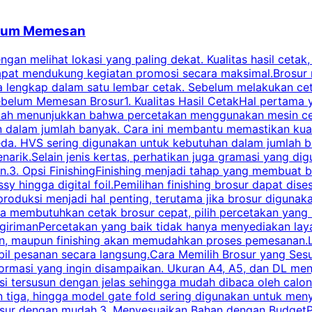
belum Memesan
an melihat lokasi yang paling dekat. Kualitas hasil cetak,
dapat mendukung kegiatan promosi secara maksimal.Brosur
engkap dalam satu lembar cetak. Sebelum melakukan cetak 
belum Memesan Brosur1. Kualitas Hasil CetakHal pertama ya
pecah menunjukkan bahwa percetakan menggunakan mesin ce
 dalam jumlah banyak. Cara ini membantu memastikan kuali
eda. HVS sering digunakan untuk kebutuhan dalam jumlah 
arik.Selain jenis kertas, perhatikan juga gramasi yang d
.3. Opsi FinishingFinishing menjadi tahap yang membuat br
ossy hingga digital foil.Pemilihan finishing brosur dapat 
roduksi menjadi hal penting, terutama jika brosur digunak
la membutuhkan cetak brosur cepat, pilih percetakan yang
engirimanPercetakan yang baik tidak hanya menyediakan la
han, maupun finishing akan memudahkan proses pemesanan.L
bil pesanan secara langsung.Cara Memilih Brosur yang Se
ormasi yang ingin disampaikan. Ukuran A4, A5, dan DL menj
tersusun dengan jelas sehingga mudah dibaca oleh calon p
n tiga, hingga model gate fold sering digunakan untuk meny
osur dengan mudah.3. Menyesuaikan Bahan dengan BudgetPe