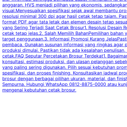
anggaran. HVS menjadi pilihan yang ekonomis, sedangka
visual.Menyesuaikan spesifikasi sejak awal membantu pro
resolusi minimal 300 dpi agar hasil cetak tetap tajam. Past
format PDF agar tata letak dan elemen desain tetap sesu
yang Sering Terjadi Saat Cetak Brosur1. Resolusi Desain R
cetak tetap jelas.2. Salah Memilih BahanPemilihan bahan
target penggunaan.3. Informasi Promosi Kurang JelasPast
pembaca. Gunakan susunan informasi yang ringkas agar p
produksi dimulai. Pastikan tidak ada kesalahan penulisan
cetak.FAQ Seputar Percetakan Brosur Terdekat1. Bagaimana
konsultasi, estimasi produksi, dan ulasan pelanggan seb
yang paling sering digunakan. Pilih sesuai kebutuhan pr
spesifikasi, dan proses finishing. Konsultasikan jadwa
brosur dengan berbagai pilihan ukuran, material, dan fini
Sempurna. Hubungi WhatsApp 0812-8875-0000 atau kunjungi
mengenai kebutuhan cetak brosur.