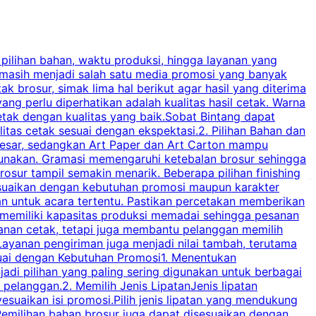
 pilihan bahan, waktu produksi, hingga layanan yang
C
 masih menjadi salah satu media promosi yang banyak
a
brosur, simak lima hal berikut agar hasil yang diterima
p
ng perlu diperhatikan adalah kualitas hasil cetak. Warna
s
tak dengan kualitas yang baik.Sobat Bintang dapat
tas cetak sesuai dengan ekspektasi.2. Pilihan Bahan dan
u
besar, sedangkan Art Paper dan Art Carton mampu
s
igunakan. Gramasi memengaruhi ketebalan brosur sehingga
a
osur tampil semakin menarik. Beberapa pilihan finishing
j
disesuaikan dengan kebutuhan promosi maupun karakter
k
an untuk acara tertentu. Pastikan percetakan memberikan
m
 memiliki kapasitas produksi memadai sehingga pesanan
n
yanan cetak, tetapi juga membantu pelanggan memilih
t
ayanan pengiriman juga menjadi nilai tambah, terutama
suai dengan Kebutuhan Promosi1. Menentukan
d
adi pilihan yang paling sering digunakan untuk berbagai
d
elanggan.2. Memilih Jenis LipatanJenis lipatan
g
esuaikan isi promosi.Pilih jenis lipatan yang mendukung
C
milihan bahan brosur juga dapat disesuaikan dengan