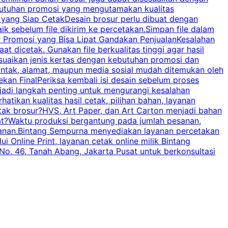
butuhan promosi yang mengutamakan kualitas
a
n yang Siap CetakDesain brosur perlu dibuat dengan
m
baik sebelum file dikirim ke percetakan.Simpan file dalam
r Promosi yang Bisa Lipat Gandakan PenjualanKesalahan
t dicetak. Gunakan file berkualitas tinggi agar hasil
p
esuaikan jenis kertas dengan kebutuhan promosi dan
ontak, alamat, maupun media sosial mudah ditemukan oleh
s
an FinalPeriksa kembali isi desain sebelum proses
c
njadi langkah penting untuk mengurangi kesalahan
P
tikan kualitas hasil cetak, pilihan bahan, layanan
tak brosur?HVS, Art Paper, dan Art Carton menjadi bahan
pat?Waktu produksi bergantung pada jumlah pesanan,
esanan.Bintang Sempurna menyediakan layanan percetakan
 Online Print, layanan cetak online milik Bintang
o. 46, Tanah Abang, Jakarta Pusat untuk berkonsultasi