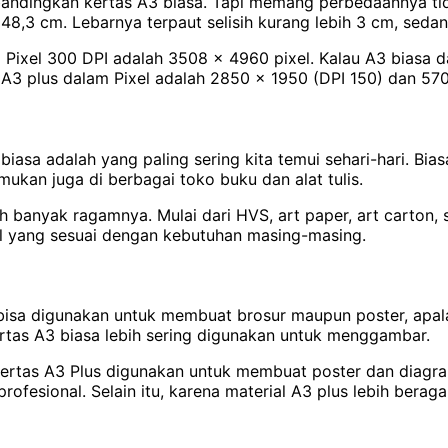
bandingkan kertas A3 biasa. Tapi memang perbedaannya tid
48,3 cm. Lebarnya terpaut selisih kurang lebih 3 cm, sed
 Pixel 300 DPI adalah 3508 x 4960 pixel. Kalau A3 biasa d
 A3 plus dalam Pixel adalah 2850 x 1950 (DPI 150) dan 57
biasa adalah yang paling sering kita temui sehari-hari. Bia
kan juga di berbagai toko buku dan alat tulis.
h banyak ragamnya. Mulai dari HVS, art paper, art carton, 
l yang sesuai dengan kebutuhan masing-masing.
a digunakan untuk membuat brosur maupun poster, apalagi 
rtas A3 biasa lebih sering digunakan untuk menggambar.
kertas A3 Plus digunakan untuk membuat poster dan diagram
esional. Selain itu, karena material A3 plus lebih beraga