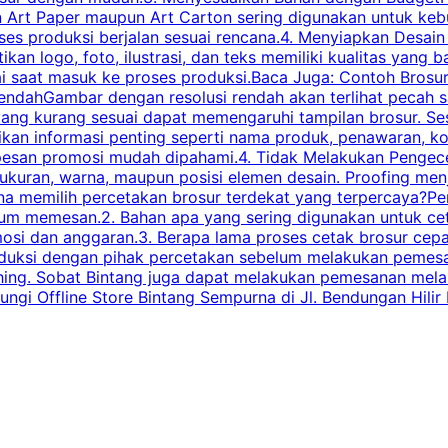
n Art Paper maupun Art Carton sering digunakan untuk ke
ses produksi berjalan sesuai rencana.4. Menyiapkan Desai
ikan logo, foto, ilustrasi, dan teks memiliki kualitas yang 
ai saat masuk ke proses produksi.Baca Juga: Contoh Brosu
endahGambar dengan resolusi rendah akan terlihat pecah saa
 yang kurang sesuai dapat memengaruhi tampilan brosur. S
ikan informasi penting seperti nama produk, penawaran, k
esan promosi mudah dipahami.4. Tidak Melakukan Pengecek
, ukuran, warna, maupun posisi elemen desain. Proofing me
 memilih percetakan brosur terdekat yang terpercaya?Perha
elum memesan.2. Bahan apa yang sering digunakan untuk ce
omosi dan anggaran.3. Berapa lama proses cetak brosur ce
l produksi dengan pihak percetakan sebelum melakukan pem
shing. Sobat Bintang juga dapat melakukan pemesanan melalui
 Offline Store Bintang Sempurna di Jl. Bendungan Hilir N