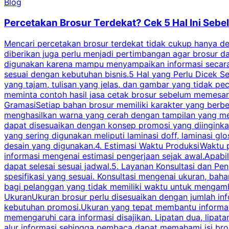
Blog
Percetakan Brosur Terdekat? Cek 5 Hal Ini Se
Mencari percetakan brosur terdekat tidak cukup hanya deng
diberikan juga perlu menjadi pertimbangan agar brosur 
digunakan karena mampu menyampaikan informasi secara l
sesuai dengan kebutuhan bisnis.5 Hal yang Perlu Dicek Se
yang tajam, tulisan yang jelas, dan gambar yang tidak 
meminta contoh hasil jasa cetak brosur sebelum memesan
GramasiSetiap bahan brosur memiliki karakter yang berb
menghasilkan warna yang cerah dengan tampilan yang men
dapat disesuaikan dengan konsep promosi yang diinginkan
yang sering digunakan meliputi laminasi doff, laminasi gl
desain yang digunakan.4. Estimasi Waktu ProduksiWaktu p
informasi mengenai estimasi pengerjaan sejak awal.Apabi
dapat selesai sesuai jadwal.5. Layanan Konsultasi dan P
spesifikasi yang sesuai. Konsultasi mengenai ukuran, ba
bagi pelanggan yang tidak memiliki waktu untuk mengam
UkuranUkuran brosur perlu disesuaikan dengan jumlah inf
kebutuhan promosi.Ukuran yang tepat membantu informasi 
memengaruhi cara informasi disajikan. Lipatan dua, lipata
alur informasi sehingga pembaca dapat memahami isi br