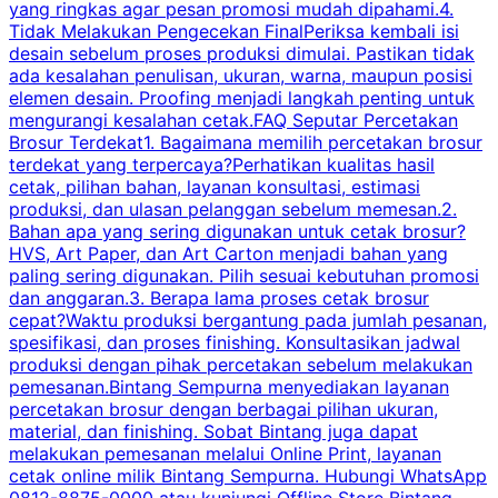
yang ringkas agar pesan promosi mudah dipahami.4.
O
Tidak Melakukan Pengecekan FinalPeriksa kembali isi
desain sebelum proses produksi dimulai. Pastikan tidak
k
ada kesalahan penulisan, ukuran, warna, maupun posisi
H
elemen desain. Proofing menjadi langkah penting untuk
mengurangi kesalahan cetak.FAQ Seputar Percetakan
s
Brosur Terdekat1. Bagaimana memilih percetakan brosur
terdekat yang terpercaya?Perhatikan kualitas hasil
cetak, pilihan bahan, layanan konsultasi, estimasi
produksi, dan ulasan pelanggan sebelum memesan.2.
Bahan apa yang sering digunakan untuk cetak brosur?
HVS, Art Paper, dan Art Carton menjadi bahan yang
paling sering digunakan. Pilih sesuai kebutuhan promosi
dan anggaran.3. Berapa lama proses cetak brosur
cepat?Waktu produksi bergantung pada jumlah pesanan,
spesifikasi, dan proses finishing. Konsultasikan jadwal
produksi dengan pihak percetakan sebelum melakukan
pemesanan.Bintang Sempurna menyediakan layanan
percetakan brosur dengan berbagai pilihan ukuran,
material, dan finishing. Sobat Bintang juga dapat
melakukan pemesanan melalui Online Print, layanan
cetak online milik Bintang Sempurna. Hubungi WhatsApp
0812-8875-0000 atau kunjungi Offline Store Bintang