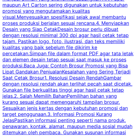
maupun Art Carton sering digunakan untuk kebutuhan
t
promosi yang mengutamakan kualitas
t
visual.Menyesuaikan spesifikasi sejak awal membantu
proses produksi berjalan sesuai rencana.4. Menyiapkan
k
Desain yang Siap CetakDesain brosur perlu dibuat
dengan resolusi minimal 300 dpi agar hasil cetak tetap
tajam. Pastikan logo, foto, ilustrasi, dan teks memiliki
kualitas yang baik sebelum file dikirim ke
percetakan.Simpan file dalam format PDF agar tata letak
dan elemen desain tetap sesuai saat masuk ke proses
produksi.Baca Juga: Contoh Brosur Promosi yang Bisa
s
Lipat Gandakan PenjualanKesalahan yang Sering Terjadi
Saat Cetak Brosur1. Resolusi Desain RendahGambar
dengan resolusi rendah akan terlihat pecah saat dicetak.
p
Gunakan file berkualitas tinggi agar hasil cetak tetap
T
jelas.2. Salah Memilih BahanPemilihan bahan yang
p
kurang sesuai dapat memengaruhi tampilan brosur.
Sesuaikan jenis kertas dengan kebutuhan promosi dan
m
target penggunaan.3. Informasi Promosi Kurang
JelasPastikan informasi penting seperti nama produk,
p
penawaran, kontak, alamat, maupun media sosial mudah
s
ditemukan oleh pembaca. Gunakan susunan informasi