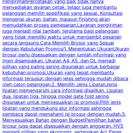
PengirimanPercetakan yang baik tidak hanya
S
menyediakan layanan cetak, tetapi juga membantu
t
pelanggan memilih spesifikasi yang sesuai. Konsultasi
b
mengenai ukuran, bahan, maupun finishing akan
memudahkan proses pemesanan.Layanan pengiriman
h
juga menjadi nilai tambah, terutama bagi pelanggan
p
yang tidak memiliki waktu untuk mengambil pesanan
m
secara langsung.Cara Memilih Brosur yang Sesuai
dengan Kebutuhan Promosi1. Menentukan UkuranUkuran
w
brosur perlu disesuaikan dengan jumlah informasi yang
ingin disampaikan. Ukuran A4, A5, dan DL menjadi
pilihan yang paling sering digunakan untuk berbagai
f
kebutuhan promosi.Ukuran yang tepat membantu
d
informasi tersusun dengan jelas sehingga mudah dibaca
l
oleh calon pelanggan.2. Memilih Jenis LipatanJenis
t
lipatan memengaruhi cara informasi disajikan. Lipatan
S
dua, lipatan tiga, hingga model gate fold sering
P
digunakan untuk menyesuaikan isi promosi.Pilih jenis
lipatan yang mendukung alur informasi sehingga
s
pembaca dapat memahami isi brosur dengan mudah.3.
i
Menyesuaikan Bahan dengan BudgetPemilihan bahan
brosur juga dapat disesuaikan dengan anggaran. HVS
menjadi pilihan yang ekonomis, sedangkan Art Paper
d