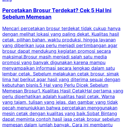
Percetakan Brosur Terdekat? Cek 5 Hal Ini
Sebelum Memesan
Mencari percetakan brosur terdekat tidak cukup hanya
C
dengan melihat lokasi yang paling dekat. Kualitas hasil
cetak, pilihan bahan, waktu produksi, hingga layanan
S
yang diberikan juga perlu menjadi pertimbangan agar
t
brosur dapat mendukung kegiatan promosi secara
n
maksimal.Brosur masih menjadi salah satu media
k
promosi yang banyak digunakan karena mampu
d
menyampaikan informasi secara lengkap dalam satu
c
lembar cetak. Sebelum melakukan cetak brosur, simak
lima hal berikut agar hasil yang diterima sesuai dengan
s
kebutuhan bisnis.5 Hal yang Perlu Dicek Sebelum
Memesan Brosur1. Kualitas Hasil CetakHal pertama yang
perlu diperhatikan adalah kualitas hasil cetak. Warna
m
yang tajam, tulisan yang jelas, dan gambar yang tidak
U
pecah menunjukkan bahwa percetakan menggunakan
mesin cetak dengan kualitas yang baik.Sobat Bintang
dapat meminta contoh hasil jasa cetak brosur sebelum
memesan dalam jumlah banyak. Cara ini membantu
u