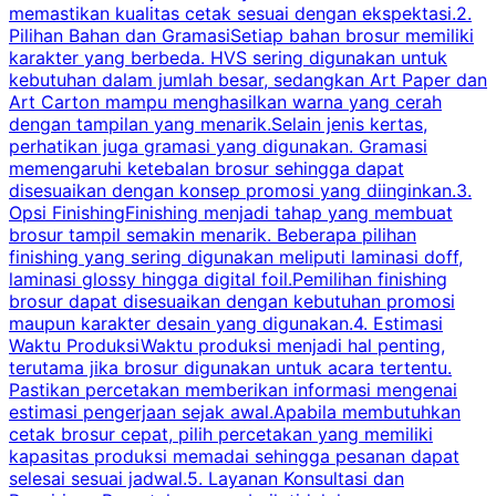
memastikan kualitas cetak sesuai dengan ekspektasi.2.
p
Pilihan Bahan dan GramasiSetiap bahan brosur memiliki
karakter yang berbeda. HVS sering digunakan untuk
i
kebutuhan dalam jumlah besar, sedangkan Art Paper dan
p
Art Carton mampu menghasilkan warna yang cerah
t
dengan tampilan yang menarik.Selain jenis kertas,
perhatikan juga gramasi yang digunakan. Gramasi
t
memengaruhi ketebalan brosur sehingga dapat
disesuaikan dengan konsep promosi yang diinginkan.3.
s
Opsi FinishingFinishing menjadi tahap yang membuat
brosur tampil semakin menarik. Beberapa pilihan
d
finishing yang sering digunakan meliputi laminasi doff,
g
laminasi glossy hingga digital foil.Pemilihan finishing
d
brosur dapat disesuaikan dengan kebutuhan promosi
p
maupun karakter desain yang digunakan.4. Estimasi
Waktu ProduksiWaktu produksi menjadi hal penting,
terutama jika brosur digunakan untuk acara tertentu.
s
Pastikan percetakan memberikan informasi mengenai
s
estimasi pengerjaan sejak awal.Apabila membutuhkan
m
cetak brosur cepat, pilih percetakan yang memiliki
d
kapasitas produksi memadai sehingga pesanan dapat
selesai sesuai jadwal.5. Layanan Konsultasi dan
t