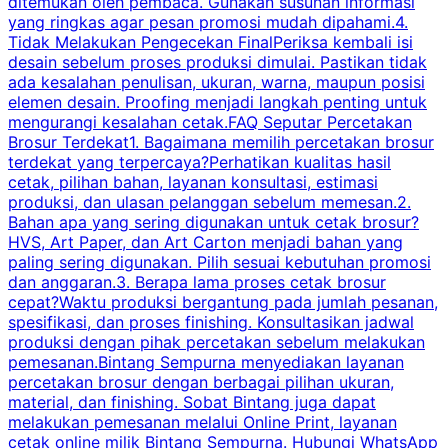
ditemukan oleh pembaca. Gunakan susunan informasi
yang ringkas agar pesan promosi mudah dipahami.4.
O
Tidak Melakukan Pengecekan FinalPeriksa kembali isi
desain sebelum proses produksi dimulai. Pastikan tidak
k
ada kesalahan penulisan, ukuran, warna, maupun posisi
H
elemen desain. Proofing menjadi langkah penting untuk
mengurangi kesalahan cetak.FAQ Seputar Percetakan
s
Brosur Terdekat1. Bagaimana memilih percetakan brosur
terdekat yang terpercaya?Perhatikan kualitas hasil
cetak, pilihan bahan, layanan konsultasi, estimasi
produksi, dan ulasan pelanggan sebelum memesan.2.
Bahan apa yang sering digunakan untuk cetak brosur?
HVS, Art Paper, dan Art Carton menjadi bahan yang
paling sering digunakan. Pilih sesuai kebutuhan promosi
dan anggaran.3. Berapa lama proses cetak brosur
cepat?Waktu produksi bergantung pada jumlah pesanan,
spesifikasi, dan proses finishing. Konsultasikan jadwal
produksi dengan pihak percetakan sebelum melakukan
pemesanan.Bintang Sempurna menyediakan layanan
percetakan brosur dengan berbagai pilihan ukuran,
material, dan finishing. Sobat Bintang juga dapat
melakukan pemesanan melalui Online Print, layanan
cetak online milik Bintang Sempurna. Hubungi WhatsApp