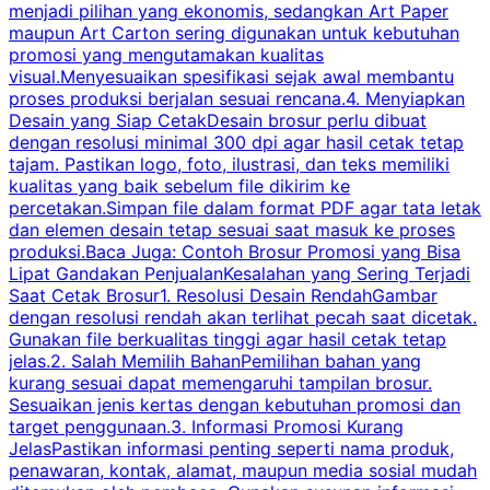
menjadi pilihan yang ekonomis, sedangkan Art Paper
d
maupun Art Carton sering digunakan untuk kebutuhan
t
promosi yang mengutamakan kualitas
t
visual.Menyesuaikan spesifikasi sejak awal membantu
proses produksi berjalan sesuai rencana.4. Menyiapkan
k
Desain yang Siap CetakDesain brosur perlu dibuat
dengan resolusi minimal 300 dpi agar hasil cetak tetap
tajam. Pastikan logo, foto, ilustrasi, dan teks memiliki
kualitas yang baik sebelum file dikirim ke
percetakan.Simpan file dalam format PDF agar tata letak
dan elemen desain tetap sesuai saat masuk ke proses
produksi.Baca Juga: Contoh Brosur Promosi yang Bisa
s
Lipat Gandakan PenjualanKesalahan yang Sering Terjadi
Saat Cetak Brosur1. Resolusi Desain RendahGambar
dengan resolusi rendah akan terlihat pecah saat dicetak.
p
Gunakan file berkualitas tinggi agar hasil cetak tetap
T
jelas.2. Salah Memilih BahanPemilihan bahan yang
p
kurang sesuai dapat memengaruhi tampilan brosur.
Sesuaikan jenis kertas dengan kebutuhan promosi dan
m
target penggunaan.3. Informasi Promosi Kurang
JelasPastikan informasi penting seperti nama produk,
p
penawaran, kontak, alamat, maupun media sosial mudah
s