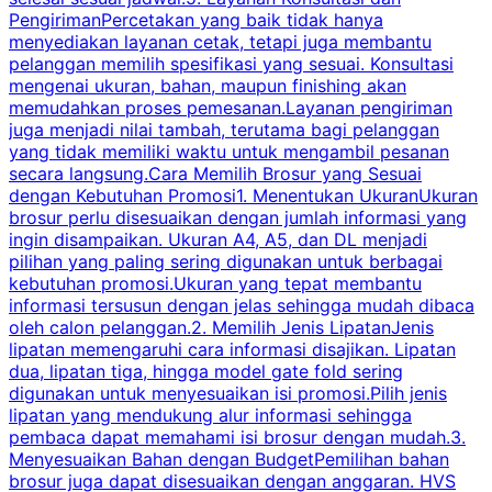
PengirimanPercetakan yang baik tidak hanya
S
menyediakan layanan cetak, tetapi juga membantu
t
pelanggan memilih spesifikasi yang sesuai. Konsultasi
b
mengenai ukuran, bahan, maupun finishing akan
memudahkan proses pemesanan.Layanan pengiriman
h
juga menjadi nilai tambah, terutama bagi pelanggan
p
yang tidak memiliki waktu untuk mengambil pesanan
m
secara langsung.Cara Memilih Brosur yang Sesuai
dengan Kebutuhan Promosi1. Menentukan UkuranUkuran
w
brosur perlu disesuaikan dengan jumlah informasi yang
ingin disampaikan. Ukuran A4, A5, dan DL menjadi
pilihan yang paling sering digunakan untuk berbagai
f
kebutuhan promosi.Ukuran yang tepat membantu
d
informasi tersusun dengan jelas sehingga mudah dibaca
l
oleh calon pelanggan.2. Memilih Jenis LipatanJenis
t
lipatan memengaruhi cara informasi disajikan. Lipatan
S
dua, lipatan tiga, hingga model gate fold sering
P
digunakan untuk menyesuaikan isi promosi.Pilih jenis
lipatan yang mendukung alur informasi sehingga
s
pembaca dapat memahami isi brosur dengan mudah.3.
i
Menyesuaikan Bahan dengan BudgetPemilihan bahan
brosur juga dapat disesuaikan dengan anggaran. HVS