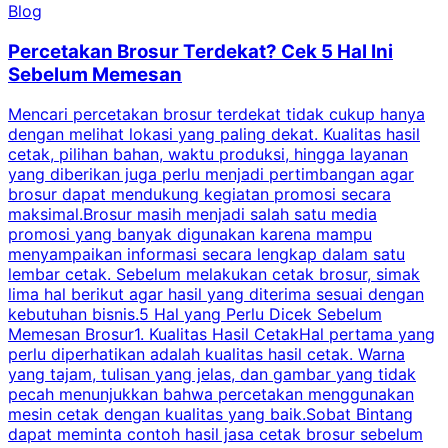
Blog
Percetakan Brosur Terdekat? Cek 5 Hal Ini
Sebelum Memesan
Mencari percetakan brosur terdekat tidak cukup hanya
C
dengan melihat lokasi yang paling dekat. Kualitas hasil
cetak, pilihan bahan, waktu produksi, hingga layanan
S
yang diberikan juga perlu menjadi pertimbangan agar
t
brosur dapat mendukung kegiatan promosi secara
n
maksimal.Brosur masih menjadi salah satu media
k
promosi yang banyak digunakan karena mampu
d
menyampaikan informasi secara lengkap dalam satu
c
lembar cetak. Sebelum melakukan cetak brosur, simak
lima hal berikut agar hasil yang diterima sesuai dengan
s
kebutuhan bisnis.5 Hal yang Perlu Dicek Sebelum
Memesan Brosur1. Kualitas Hasil CetakHal pertama yang
perlu diperhatikan adalah kualitas hasil cetak. Warna
m
yang tajam, tulisan yang jelas, dan gambar yang tidak
U
pecah menunjukkan bahwa percetakan menggunakan
mesin cetak dengan kualitas yang baik.Sobat Bintang
dapat meminta contoh hasil jasa cetak brosur sebelum