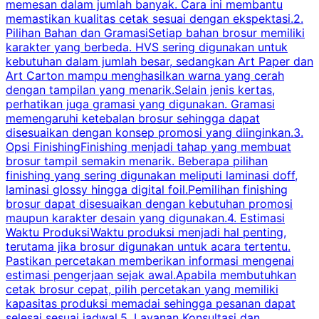
memesan dalam jumlah banyak. Cara ini membantu
u
memastikan kualitas cetak sesuai dengan ekspektasi.2.
p
Pilihan Bahan dan GramasiSetiap bahan brosur memiliki
karakter yang berbeda. HVS sering digunakan untuk
i
kebutuhan dalam jumlah besar, sedangkan Art Paper dan
p
Art Carton mampu menghasilkan warna yang cerah
t
dengan tampilan yang menarik.Selain jenis kertas,
perhatikan juga gramasi yang digunakan. Gramasi
t
memengaruhi ketebalan brosur sehingga dapat
disesuaikan dengan konsep promosi yang diinginkan.3.
s
Opsi FinishingFinishing menjadi tahap yang membuat
brosur tampil semakin menarik. Beberapa pilihan
d
finishing yang sering digunakan meliputi laminasi doff,
g
laminasi glossy hingga digital foil.Pemilihan finishing
d
brosur dapat disesuaikan dengan kebutuhan promosi
p
maupun karakter desain yang digunakan.4. Estimasi
Waktu ProduksiWaktu produksi menjadi hal penting,
terutama jika brosur digunakan untuk acara tertentu.
s
Pastikan percetakan memberikan informasi mengenai
s
estimasi pengerjaan sejak awal.Apabila membutuhkan
m
cetak brosur cepat, pilih percetakan yang memiliki
d
kapasitas produksi memadai sehingga pesanan dapat
selesai sesuai jadwal.5. Layanan Konsultasi dan
t