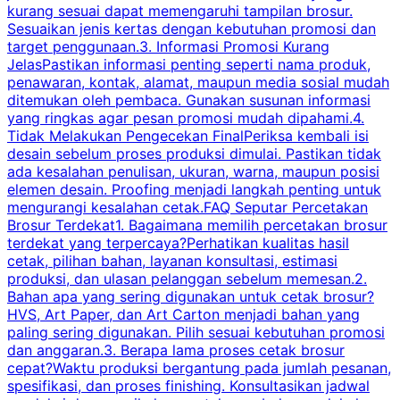
kurang sesuai dapat memengaruhi tampilan brosur.
Sesuaikan jenis kertas dengan kebutuhan promosi dan
m
target penggunaan.3. Informasi Promosi Kurang
JelasPastikan informasi penting seperti nama produk,
p
penawaran, kontak, alamat, maupun media sosial mudah
s
ditemukan oleh pembaca. Gunakan susunan informasi
yang ringkas agar pesan promosi mudah dipahami.4.
O
Tidak Melakukan Pengecekan FinalPeriksa kembali isi
desain sebelum proses produksi dimulai. Pastikan tidak
k
ada kesalahan penulisan, ukuran, warna, maupun posisi
H
elemen desain. Proofing menjadi langkah penting untuk
mengurangi kesalahan cetak.FAQ Seputar Percetakan
s
Brosur Terdekat1. Bagaimana memilih percetakan brosur
terdekat yang terpercaya?Perhatikan kualitas hasil
cetak, pilihan bahan, layanan konsultasi, estimasi
produksi, dan ulasan pelanggan sebelum memesan.2.
Bahan apa yang sering digunakan untuk cetak brosur?
HVS, Art Paper, dan Art Carton menjadi bahan yang
paling sering digunakan. Pilih sesuai kebutuhan promosi
dan anggaran.3. Berapa lama proses cetak brosur
cepat?Waktu produksi bergantung pada jumlah pesanan,
spesifikasi, dan proses finishing. Konsultasikan jadwal