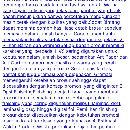
perlu diperhatikan adalah kualitas hasil cetak. Warna
m
yang tajam, tulisan yang jelas, dan gambar yang tidak
U
pecah menunjukkan bahwa percetakan menggunakan
mesin cetak dengan kualitas yang baik.Sobat Bintang
dapat meminta contoh hasil jasa cetak brosur sebelum
memesan dalam jumlah banyak. Cara ini membantu
u
memastikan kualitas cetak sesuai dengan ekspektasi.2.
p
Pilihan Bahan dan GramasiSetiap bahan brosur memiliki
karakter yang berbeda. HVS sering digunakan untuk
i
kebutuhan dalam jumlah besar, sedangkan Art Paper dan
p
Art Carton mampu menghasilkan warna yang cerah
t
dengan tampilan yang menarik.Selain jenis kertas,
perhatikan juga gramasi yang digunakan. Gramasi
t
memengaruhi ketebalan brosur sehingga dapat
disesuaikan dengan konsep promosi yang diinginkan.3.
s
Opsi FinishingFinishing menjadi tahap yang membuat
brosur tampil semakin menarik. Beberapa pilihan
d
finishing yang sering digunakan meliputi laminasi doff,
g
laminasi glossy hingga digital foil.Pemilihan finishing
d
brosur dapat disesuaikan dengan kebutuhan promosi
p
maupun karakter desain yang digunakan.4. Estimasi
Waktu ProduksiWaktu produksi menjadi hal penting,