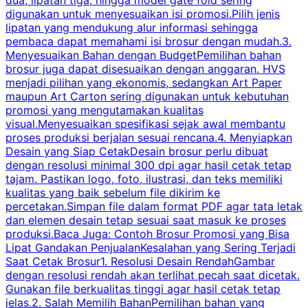
digunakan untuk menyesuaikan isi promosi.Pilih jenis
lipatan yang mendukung alur informasi sehingga
s
pembaca dapat memahami isi brosur dengan mudah.3.
i
Menyesuaikan Bahan dengan BudgetPemilihan bahan
brosur juga dapat disesuaikan dengan anggaran. HVS
menjadi pilihan yang ekonomis, sedangkan Art Paper
d
maupun Art Carton sering digunakan untuk kebutuhan
t
promosi yang mengutamakan kualitas
t
visual.Menyesuaikan spesifikasi sejak awal membantu
proses produksi berjalan sesuai rencana.4. Menyiapkan
k
Desain yang Siap CetakDesain brosur perlu dibuat
dengan resolusi minimal 300 dpi agar hasil cetak tetap
tajam. Pastikan logo, foto, ilustrasi, dan teks memiliki
kualitas yang baik sebelum file dikirim ke
percetakan.Simpan file dalam format PDF agar tata letak
dan elemen desain tetap sesuai saat masuk ke proses
produksi.Baca Juga: Contoh Brosur Promosi yang Bisa
s
Lipat Gandakan PenjualanKesalahan yang Sering Terjadi
Saat Cetak Brosur1. Resolusi Desain RendahGambar
dengan resolusi rendah akan terlihat pecah saat dicetak.
p
Gunakan file berkualitas tinggi agar hasil cetak tetap
T
jelas.2. Salah Memilih BahanPemilihan bahan yang
p