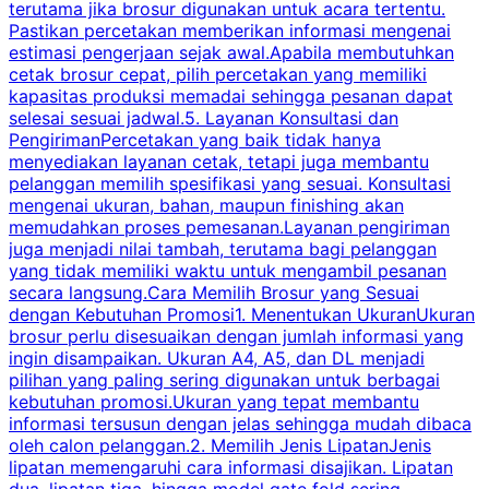
terutama jika brosur digunakan untuk acara tertentu.
s
Pastikan percetakan memberikan informasi mengenai
s
estimasi pengerjaan sejak awal.Apabila membutuhkan
m
cetak brosur cepat, pilih percetakan yang memiliki
d
kapasitas produksi memadai sehingga pesanan dapat
selesai sesuai jadwal.5. Layanan Konsultasi dan
t
PengirimanPercetakan yang baik tidak hanya
S
menyediakan layanan cetak, tetapi juga membantu
t
pelanggan memilih spesifikasi yang sesuai. Konsultasi
b
mengenai ukuran, bahan, maupun finishing akan
memudahkan proses pemesanan.Layanan pengiriman
h
juga menjadi nilai tambah, terutama bagi pelanggan
p
yang tidak memiliki waktu untuk mengambil pesanan
m
secara langsung.Cara Memilih Brosur yang Sesuai
dengan Kebutuhan Promosi1. Menentukan UkuranUkuran
w
brosur perlu disesuaikan dengan jumlah informasi yang
ingin disampaikan. Ukuran A4, A5, dan DL menjadi
pilihan yang paling sering digunakan untuk berbagai
f
kebutuhan promosi.Ukuran yang tepat membantu
d
informasi tersusun dengan jelas sehingga mudah dibaca
l
oleh calon pelanggan.2. Memilih Jenis LipatanJenis
t
lipatan memengaruhi cara informasi disajikan. Lipatan
S
dua, lipatan tiga, hingga model gate fold sering
P