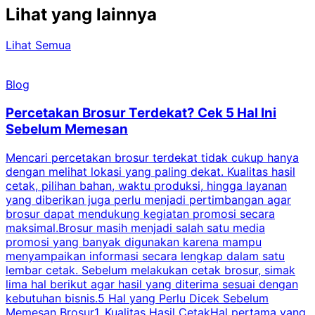
Lihat yang lainnya
Lihat Semua
Blog
Percetakan Brosur Terdekat? Cek 5 Hal Ini
Sebelum Memesan
Mencari percetakan brosur terdekat tidak cukup hanya
C
dengan melihat lokasi yang paling dekat. Kualitas hasil
cetak, pilihan bahan, waktu produksi, hingga layanan
S
yang diberikan juga perlu menjadi pertimbangan agar
t
brosur dapat mendukung kegiatan promosi secara
n
maksimal.Brosur masih menjadi salah satu media
k
promosi yang banyak digunakan karena mampu
d
menyampaikan informasi secara lengkap dalam satu
c
lembar cetak. Sebelum melakukan cetak brosur, simak
lima hal berikut agar hasil yang diterima sesuai dengan
s
kebutuhan bisnis.5 Hal yang Perlu Dicek Sebelum
Memesan Brosur1. Kualitas Hasil CetakHal pertama yang