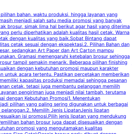
 pilihan bahan, waktu produksi, hingga layanan yang
C
 masih menjadi salah satu media promosi yang banyak
a
brosur, simak lima hal berikut agar hasil yang diterima
p
ng perlu diperhatikan adalah kualitas hasil cetak. Warna
s
tak dengan kualitas yang baik.Sobat Bintang dapat
tas cetak sesuai dengan ekspektasi.2. Pilihan Bahan dan
u
besar, sedangkan Art Paper dan Art Carton mampu
s
igunakan. Gramasi memengaruhi ketebalan brosur sehingga
a
osur tampil semakin menarik. Beberapa pilihan finishing
j
disesuaikan dengan kebutuhan promosi maupun karakter
k
an untuk acara tertentu. Pastikan percetakan memberikan
m
 memiliki kapasitas produksi memadai sehingga pesanan
n
yanan cetak, tetapi juga membantu pelanggan memilih
t
ayanan pengiriman juga menjadi nilai tambah, terutama
suai dengan Kebutuhan Promosi1. Menentukan
d
adi pilihan yang paling sering digunakan untuk berbagai
d
elanggan.2. Memilih Jenis LipatanJenis lipatan
g
esuaikan isi promosi.Pilih jenis lipatan yang mendukung
C
milihan bahan brosur juga dapat disesuaikan dengan
butuhan promosi yang mengutamakan kualitas
a
n yang Siap CetakDesain brosur perlu dibuat dengan
m