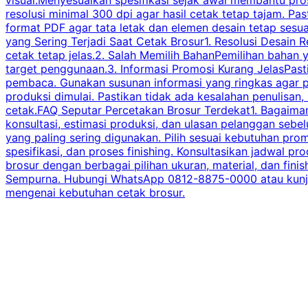
resolusi minimal 300 dpi agar hasil cetak tetap tajam. Past
format PDF agar tata letak dan elemen desain tetap sesu
yang Sering Terjadi Saat Cetak Brosur1. Resolusi Desain R
cetak tetap jelas.2. Salah Memilih BahanPemilihan bahan
target penggunaan.3. Informasi Promosi Kurang JelasPast
pembaca. Gunakan susunan informasi yang ringkas agar p
produksi dimulai. Pastikan tidak ada kesalahan penulisan
cetak.FAQ Seputar Percetakan Brosur Terdekat1. Bagaimana
konsultasi, estimasi produksi, dan ulasan pelanggan seb
yang paling sering digunakan. Pilih sesuai kebutuhan pr
spesifikasi, dan proses finishing. Konsultasikan jadwa
brosur dengan berbagai pilihan ukuran, material, dan fini
Sempurna. Hubungi WhatsApp 0812-8875-0000 atau kunjungi
mengenai kebutuhan cetak brosur.