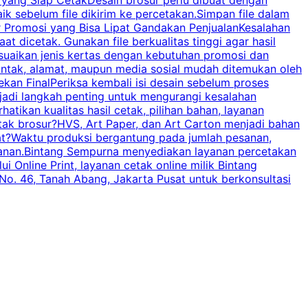
baik sebelum file dikirim ke percetakan.Simpan file dalam
r Promosi yang Bisa Lipat Gandakan PenjualanKesalahan
t dicetak. Gunakan file berkualitas tinggi agar hasil
p
esuaikan jenis kertas dengan kebutuhan promosi dan
ontak, alamat, maupun media sosial mudah ditemukan oleh
s
an FinalPeriksa kembali isi desain sebelum proses
c
njadi langkah penting untuk mengurangi kesalahan
P
tikan kualitas hasil cetak, pilihan bahan, layanan
tak brosur?HVS, Art Paper, dan Art Carton menjadi bahan
pat?Waktu produksi bergantung pada jumlah pesanan,
esanan.Bintang Sempurna menyediakan layanan percetakan
 Online Print, layanan cetak online milik Bintang
o. 46, Tanah Abang, Jakarta Pusat untuk berkonsultasi