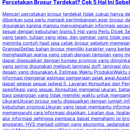
Percetakan Brosur Terdekat? Cek 5 Hal Ini Se
Mencari percetakan brosur terdekat tidak cukup hanya deng
diberikan juga perlu menjadi pertimbangan agar brosur 
digunakan karena mampu menyampaikan informasi secara l
sesuai dengan kebutuhan bisnis.5 Hal yang Perlu Dicek Se
yang tajam, tulisan yang jelas, dan gambar yang tidak 
meminta contoh hasil jasa cetak brosur sebelum memesan
GramasiSetiap bahan brosur memiliki karakter yang berb
menghasilkan warna yang cerah dengan tampilan yang men
dapat disesuaikan dengan konsep promosi yang diinginkan
yang sering digunakan meliputi laminasi doff, laminasi gl
desain yang digunakan.4. Estimasi Waktu ProduksiWaktu p
informasi mengenai estimasi pengerjaan sejak awal.Apabi
dapat selesai sesuai jadwal.5. Layanan Konsultasi dan P
spesifikasi yang sesuai. Konsultasi mengenai ukuran, ba
bagi pelanggan yang tidak memiliki waktu untuk mengam
UkuranUkuran brosur perlu disesuaikan dengan jumlah inf
kebutuhan promosi.Ukuran yang tepat membantu informasi 
memengaruhi cara informasi disajikan. Lipatan dua, lipata
alur informasi sehingga pembaca dapat memahami isi br
anggaran. HVS menjadi pilihan yang ekonomis, sedangka
visual.Menyesuaikan spesifikasi sejak awal membantu pro