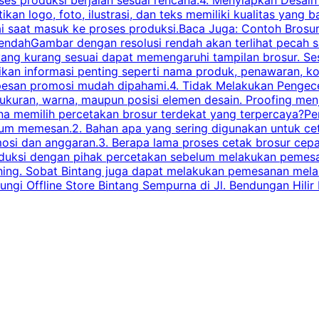
ikan logo, foto, ilustrasi, dan teks memiliki kualitas yang 
ai saat masuk ke proses produksi.Baca Juga: Contoh Brosu
endahGambar dengan resolusi rendah akan terlihat pecah saa
 yang kurang sesuai dapat memengaruhi tampilan brosur. S
ikan informasi penting seperti nama produk, penawaran, k
esan promosi mudah dipahami.4. Tidak Melakukan Pengecek
, ukuran, warna, maupun posisi elemen desain. Proofing me
 memilih percetakan brosur terdekat yang terpercaya?Perha
elum memesan.2. Bahan apa yang sering digunakan untuk ce
omosi dan anggaran.3. Berapa lama proses cetak brosur ce
l produksi dengan pihak percetakan sebelum melakukan pem
shing. Sobat Bintang juga dapat melakukan pemesanan melalui
 Offline Store Bintang Sempurna di Jl. Bendungan Hilir N