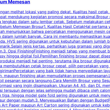
belum Memesan
an melihat lokasi yang paling dekat. Kualitas hasil cetak,
dapat mendukung kegiatan promosi secara maksimal.Brosur
engkap dalam satu lembar cetak. Sebelum melakukan cetak 
belum Memesan Brosur1. Kualitas Hasil CetakHal pertama ya
pecah menunjukkan bahwa percetakan menggunakan mesin ce
 dalam jumlah banyak. Cara ini membantu memastikan kuali
eda. HVS sering digunakan untuk kebutuhan dalam jumlah 
arik.Selain jenis kertas, perhatikan juga gramasi yang d
.3. Opsi FinishingFinishing menjadi tahap yang membuat br
ossy hingga digital foil.Pemilihan finishing brosur dapat 
roduksi menjadi hal penting, terutama jika brosur digunak
la membutuhkan cetak brosur cepat, pilih percetakan yang
engirimanPercetakan yang baik tidak hanya menyediakan la
han, maupun finishing akan memudahkan proses pemesanan.L
bil pesanan secara langsung.Cara Memilih Brosur yang Se
ormasi yang ingin disampaikan. Ukuran A4, A5, dan DL menj
tersusun dengan jelas sehingga mudah dibaca oleh calon p
n tiga, hingga model gate fold sering digunakan untuk meny
osur dengan mudah.3. Menyesuaikan Bahan dengan BudgetPe
n Art Paper maupun Art Carton sering digunakan untuk ke
ses produksi berjalan sesuai rencana.4. Menyiapkan Desai