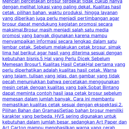
Mencari percetakan brosur terdekat tidak cukup hanya
C
dengan melihat lokasi yang paling dekat. Kualitas hasil
cetak, pilihan bahan, waktu produksi, hingga layanan
S
yang diberikan juga perlu menjadi pertimbangan agar
t
brosur dapat mendukung kegiatan promosi secara
n
maksimal.Brosur masih menjadi salah satu media
k
promosi yang banyak digunakan karena mampu
d
menyampaikan informasi secara lengkap dalam satu
c
lembar cetak. Sebelum melakukan cetak brosur, simak
lima hal berikut agar hasil yang diterima sesuai dengan
s
kebutuhan bisnis.5 Hal yang Perlu Dicek Sebelum
Memesan Brosur1. Kualitas Hasil CetakHal pertama yang
perlu diperhatikan adalah kualitas hasil cetak. Warna
m
yang tajam, tulisan yang jelas, dan gambar yang tidak
U
pecah menunjukkan bahwa percetakan menggunakan
mesin cetak dengan kualitas yang baik.Sobat Bintang
dapat meminta contoh hasil jasa cetak brosur sebelum
memesan dalam jumlah banyak. Cara ini membantu
u
memastikan kualitas cetak sesuai dengan ekspektasi.2.
p
Pilihan Bahan dan GramasiSetiap bahan brosur memiliki
karakter yang berbeda. HVS sering digunakan untuk
i
kebutuhan dalam jumlah besar, sedangkan Art Paper dan
p
Art Carton mampu menghasilkan warna yang cerah
t