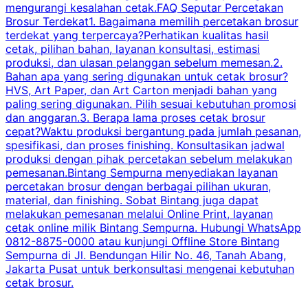
mengurangi kesalahan cetak.FAQ Seputar Percetakan
s
Brosur Terdekat1. Bagaimana memilih percetakan brosur
terdekat yang terpercaya?Perhatikan kualitas hasil
cetak, pilihan bahan, layanan konsultasi, estimasi
produksi, dan ulasan pelanggan sebelum memesan.2.
Bahan apa yang sering digunakan untuk cetak brosur?
HVS, Art Paper, dan Art Carton menjadi bahan yang
paling sering digunakan. Pilih sesuai kebutuhan promosi
dan anggaran.3. Berapa lama proses cetak brosur
cepat?Waktu produksi bergantung pada jumlah pesanan,
spesifikasi, dan proses finishing. Konsultasikan jadwal
produksi dengan pihak percetakan sebelum melakukan
pemesanan.Bintang Sempurna menyediakan layanan
percetakan brosur dengan berbagai pilihan ukuran,
material, dan finishing. Sobat Bintang juga dapat
melakukan pemesanan melalui Online Print, layanan
cetak online milik Bintang Sempurna. Hubungi WhatsApp
0812-8875-0000 atau kunjungi Offline Store Bintang
Sempurna di Jl. Bendungan Hilir No. 46, Tanah Abang,
Jakarta Pusat untuk berkonsultasi mengenai kebutuhan
cetak brosur.