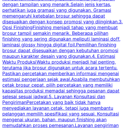
dengan tampilan yang menarik.Selain jenis kertas,
perhatikan juga gramasi yang digunakan. Gramasi
t
memengaruhi ketebalan brosur sehingga dapat
disesuaikan dengan konsep promosi yang diinginkan.3.
s
Opsi FinishingFinishing menjadi tahap yang membuat
brosur tampil semakin menarik. Beberapa pilihan
d
finishing yang sering digunakan meliputi laminasi doff,
g
laminasi glossy hingga digital foil.Pemilihan finishing
d
brosur dapat disesuaikan dengan kebutuhan promosi
p
maupun karakter desain yang digunakan.4. Estimasi
Waktu ProduksiWaktu produksi menjadi hal penting,
terutama jika brosur digunakan untuk acara tertentu.
s
Pastikan percetakan memberikan informasi mengenai
s
estimasi pengerjaan sejak awal.Apabila membutuhkan
m
cetak brosur cepat, pilih percetakan yang memiliki
d
kapasitas produksi memadai sehingga pesanan dapat
selesai sesuai jadwal.5. Layanan Konsultasi dan
t
PengirimanPercetakan yang baik tidak hanya
S
menyediakan layanan cetak, tetapi juga membantu
t
pelanggan memilih spesifikasi yang sesuai. Konsultasi
b
mengenai ukuran, bahan, maupun finishing akan
memudahkan proses pemesanan.Layanan pengiriman
h