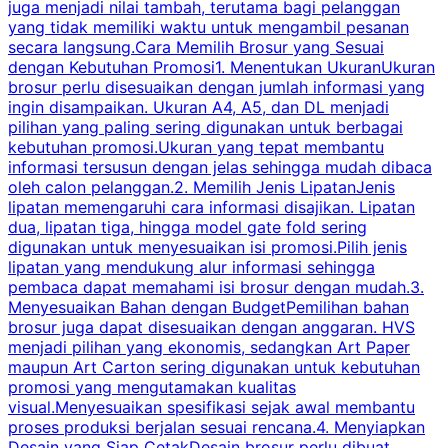
juga menjadi nilai tambah, terutama bagi pelanggan
p
yang tidak memiliki waktu untuk mengambil pesanan
m
secara langsung.Cara Memilih Brosur yang Sesuai
dengan Kebutuhan Promosi1. Menentukan UkuranUkuran
w
brosur perlu disesuaikan dengan jumlah informasi yang
ingin disampaikan. Ukuran A4, A5, dan DL menjadi
pilihan yang paling sering digunakan untuk berbagai
f
kebutuhan promosi.Ukuran yang tepat membantu
d
informasi tersusun dengan jelas sehingga mudah dibaca
l
oleh calon pelanggan.2. Memilih Jenis LipatanJenis
t
lipatan memengaruhi cara informasi disajikan. Lipatan
S
dua, lipatan tiga, hingga model gate fold sering
P
digunakan untuk menyesuaikan isi promosi.Pilih jenis
lipatan yang mendukung alur informasi sehingga
s
pembaca dapat memahami isi brosur dengan mudah.3.
i
Menyesuaikan Bahan dengan BudgetPemilihan bahan
brosur juga dapat disesuaikan dengan anggaran. HVS
menjadi pilihan yang ekonomis, sedangkan Art Paper
d
maupun Art Carton sering digunakan untuk kebutuhan
t
promosi yang mengutamakan kualitas
t
visual.Menyesuaikan spesifikasi sejak awal membantu
proses produksi berjalan sesuai rencana.4. Menyiapkan
k
Desain yang Siap CetakDesain brosur perlu dibuat