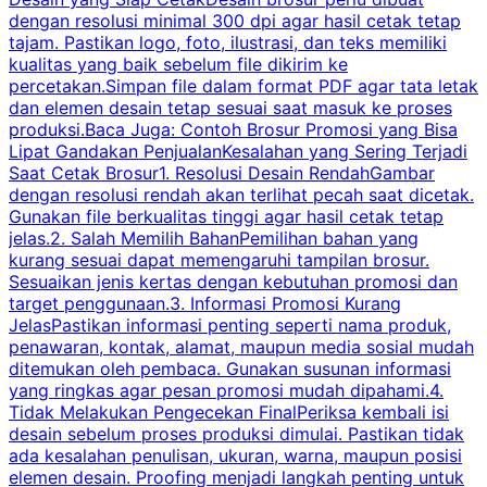
dengan resolusi minimal 300 dpi agar hasil cetak tetap
tajam. Pastikan logo, foto, ilustrasi, dan teks memiliki
kualitas yang baik sebelum file dikirim ke
percetakan.Simpan file dalam format PDF agar tata letak
dan elemen desain tetap sesuai saat masuk ke proses
produksi.Baca Juga: Contoh Brosur Promosi yang Bisa
s
Lipat Gandakan PenjualanKesalahan yang Sering Terjadi
Saat Cetak Brosur1. Resolusi Desain RendahGambar
dengan resolusi rendah akan terlihat pecah saat dicetak.
p
Gunakan file berkualitas tinggi agar hasil cetak tetap
T
jelas.2. Salah Memilih BahanPemilihan bahan yang
p
kurang sesuai dapat memengaruhi tampilan brosur.
Sesuaikan jenis kertas dengan kebutuhan promosi dan
m
target penggunaan.3. Informasi Promosi Kurang
JelasPastikan informasi penting seperti nama produk,
p
penawaran, kontak, alamat, maupun media sosial mudah
s
ditemukan oleh pembaca. Gunakan susunan informasi
yang ringkas agar pesan promosi mudah dipahami.4.
O
Tidak Melakukan Pengecekan FinalPeriksa kembali isi
desain sebelum proses produksi dimulai. Pastikan tidak
k
ada kesalahan penulisan, ukuran, warna, maupun posisi
H
elemen desain. Proofing menjadi langkah penting untuk