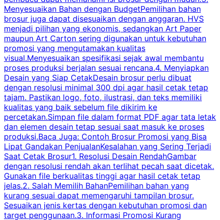
Menyesuaikan Bahan dengan BudgetPemilihan bahan
brosur juga dapat disesuaikan dengan anggaran. HVS
menjadi pilihan yang ekonomis, sedangkan Art Paper
d
maupun Art Carton sering digunakan untuk kebutuhan
t
promosi yang mengutamakan kualitas
t
visual.Menyesuaikan spesifikasi sejak awal membantu
proses produksi berjalan sesuai rencana.4. Menyiapkan
k
Desain yang Siap CetakDesain brosur perlu dibuat
dengan resolusi minimal 300 dpi agar hasil cetak tetap
tajam. Pastikan logo, foto, ilustrasi, dan teks memiliki
kualitas yang baik sebelum file dikirim ke
percetakan.Simpan file dalam format PDF agar tata letak
dan elemen desain tetap sesuai saat masuk ke proses
produksi.Baca Juga: Contoh Brosur Promosi yang Bisa
s
Lipat Gandakan PenjualanKesalahan yang Sering Terjadi
Saat Cetak Brosur1. Resolusi Desain RendahGambar
dengan resolusi rendah akan terlihat pecah saat dicetak.
p
Gunakan file berkualitas tinggi agar hasil cetak tetap
T
jelas.2. Salah Memilih BahanPemilihan bahan yang
p
kurang sesuai dapat memengaruhi tampilan brosur.
Sesuaikan jenis kertas dengan kebutuhan promosi dan
m
target penggunaan.3. Informasi Promosi Kurang