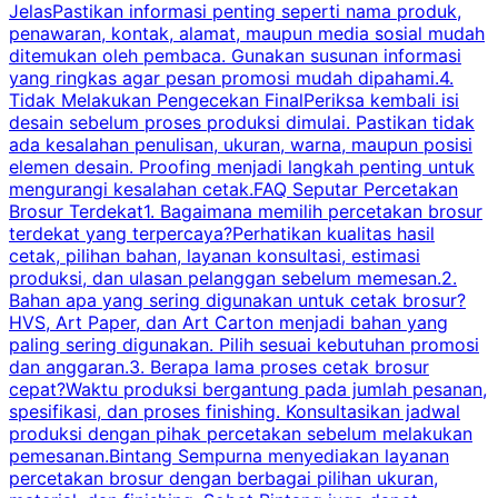
JelasPastikan informasi penting seperti nama produk,
p
penawaran, kontak, alamat, maupun media sosial mudah
s
ditemukan oleh pembaca. Gunakan susunan informasi
yang ringkas agar pesan promosi mudah dipahami.4.
O
Tidak Melakukan Pengecekan FinalPeriksa kembali isi
desain sebelum proses produksi dimulai. Pastikan tidak
k
ada kesalahan penulisan, ukuran, warna, maupun posisi
H
elemen desain. Proofing menjadi langkah penting untuk
mengurangi kesalahan cetak.FAQ Seputar Percetakan
s
Brosur Terdekat1. Bagaimana memilih percetakan brosur
terdekat yang terpercaya?Perhatikan kualitas hasil
cetak, pilihan bahan, layanan konsultasi, estimasi
produksi, dan ulasan pelanggan sebelum memesan.2.
Bahan apa yang sering digunakan untuk cetak brosur?
HVS, Art Paper, dan Art Carton menjadi bahan yang
paling sering digunakan. Pilih sesuai kebutuhan promosi
dan anggaran.3. Berapa lama proses cetak brosur
cepat?Waktu produksi bergantung pada jumlah pesanan,
spesifikasi, dan proses finishing. Konsultasikan jadwal
produksi dengan pihak percetakan sebelum melakukan
pemesanan.Bintang Sempurna menyediakan layanan
percetakan brosur dengan berbagai pilihan ukuran,