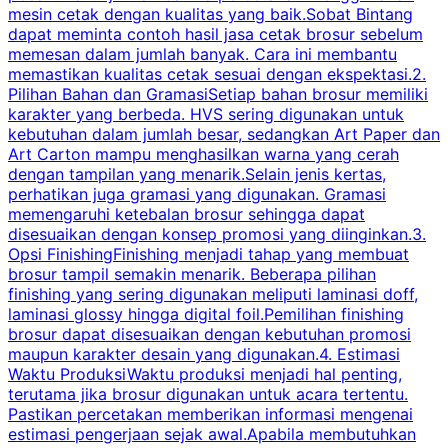
mesin cetak dengan kualitas yang baik.Sobat Bintang
dapat meminta contoh hasil jasa cetak brosur sebelum
memesan dalam jumlah banyak. Cara ini membantu
u
memastikan kualitas cetak sesuai dengan ekspektasi.2.
p
Pilihan Bahan dan GramasiSetiap bahan brosur memiliki
karakter yang berbeda. HVS sering digunakan untuk
i
kebutuhan dalam jumlah besar, sedangkan Art Paper dan
p
Art Carton mampu menghasilkan warna yang cerah
t
dengan tampilan yang menarik.Selain jenis kertas,
perhatikan juga gramasi yang digunakan. Gramasi
t
memengaruhi ketebalan brosur sehingga dapat
disesuaikan dengan konsep promosi yang diinginkan.3.
s
Opsi FinishingFinishing menjadi tahap yang membuat
brosur tampil semakin menarik. Beberapa pilihan
d
finishing yang sering digunakan meliputi laminasi doff,
g
laminasi glossy hingga digital foil.Pemilihan finishing
d
brosur dapat disesuaikan dengan kebutuhan promosi
p
maupun karakter desain yang digunakan.4. Estimasi
Waktu ProduksiWaktu produksi menjadi hal penting,
terutama jika brosur digunakan untuk acara tertentu.
s
Pastikan percetakan memberikan informasi mengenai
s
estimasi pengerjaan sejak awal.Apabila membutuhkan
m