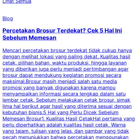
Lihat Semua
Blog
Percetakan Brosur Terdekat? Cek 5 Hal Ini
Sebelum Memesan
Mencari percetakan brosur terdekat tidak cukup hanya
C
dengan melihat lokasi yang paling dekat. Kualitas hasil
cetak, pilihan bahan, waktu produksi, hingga layanan
S
yang diberikan juga perlu menjadi pertimbangan agar
t
brosur dapat mendukung kegiatan promosi secara
n
maksimal.Brosur masih menjadi salah satu media
k
promosi yang banyak digunakan karena mampu
d
menyampaikan informasi secara lengkap dalam satu
c
lembar cetak. Sebelum melakukan cetak brosur, simak
lima hal berikut agar hasil yang diterima sesuai dengan
s
kebutuhan bisnis.5 Hal yang Perlu Dicek Sebelum
Memesan Brosur1. Kualitas Hasil CetakHal pertama yang
perlu diperhatikan adalah kualitas hasil cetak. Warna
m
yang tajam, tulisan yang jelas, dan gambar yang tidak
U
pecah menunjukkan bahwa percetakan menggunakan