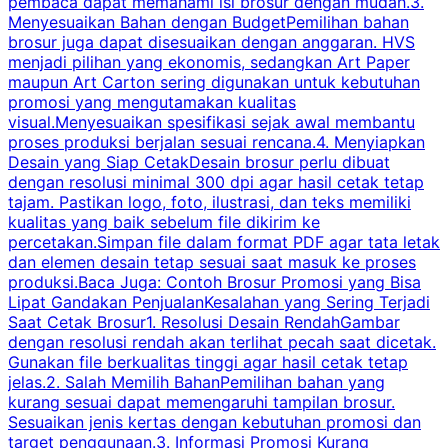
pembaca dapat memahami isi brosur dengan mudah.3.
i
Menyesuaikan Bahan dengan BudgetPemilihan bahan
brosur juga dapat disesuaikan dengan anggaran. HVS
menjadi pilihan yang ekonomis, sedangkan Art Paper
d
maupun Art Carton sering digunakan untuk kebutuhan
t
promosi yang mengutamakan kualitas
t
visual.Menyesuaikan spesifikasi sejak awal membantu
proses produksi berjalan sesuai rencana.4. Menyiapkan
k
Desain yang Siap CetakDesain brosur perlu dibuat
dengan resolusi minimal 300 dpi agar hasil cetak tetap
tajam. Pastikan logo, foto, ilustrasi, dan teks memiliki
kualitas yang baik sebelum file dikirim ke
percetakan.Simpan file dalam format PDF agar tata letak
dan elemen desain tetap sesuai saat masuk ke proses
produksi.Baca Juga: Contoh Brosur Promosi yang Bisa
s
Lipat Gandakan PenjualanKesalahan yang Sering Terjadi
Saat Cetak Brosur1. Resolusi Desain RendahGambar
dengan resolusi rendah akan terlihat pecah saat dicetak.
p
Gunakan file berkualitas tinggi agar hasil cetak tetap
T
jelas.2. Salah Memilih BahanPemilihan bahan yang
p
kurang sesuai dapat memengaruhi tampilan brosur.
Sesuaikan jenis kertas dengan kebutuhan promosi dan
m
target penggunaan.3. Informasi Promosi Kurang