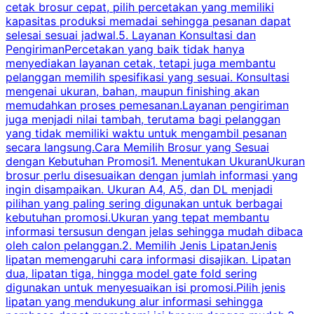
cetak brosur cepat, pilih percetakan yang memiliki
d
kapasitas produksi memadai sehingga pesanan dapat
selesai sesuai jadwal.5. Layanan Konsultasi dan
t
PengirimanPercetakan yang baik tidak hanya
S
menyediakan layanan cetak, tetapi juga membantu
t
pelanggan memilih spesifikasi yang sesuai. Konsultasi
b
mengenai ukuran, bahan, maupun finishing akan
memudahkan proses pemesanan.Layanan pengiriman
h
juga menjadi nilai tambah, terutama bagi pelanggan
p
yang tidak memiliki waktu untuk mengambil pesanan
m
secara langsung.Cara Memilih Brosur yang Sesuai
dengan Kebutuhan Promosi1. Menentukan UkuranUkuran
w
brosur perlu disesuaikan dengan jumlah informasi yang
ingin disampaikan. Ukuran A4, A5, dan DL menjadi
pilihan yang paling sering digunakan untuk berbagai
f
kebutuhan promosi.Ukuran yang tepat membantu
d
informasi tersusun dengan jelas sehingga mudah dibaca
l
oleh calon pelanggan.2. Memilih Jenis LipatanJenis
t
lipatan memengaruhi cara informasi disajikan. Lipatan
S
dua, lipatan tiga, hingga model gate fold sering
P
digunakan untuk menyesuaikan isi promosi.Pilih jenis
lipatan yang mendukung alur informasi sehingga
s