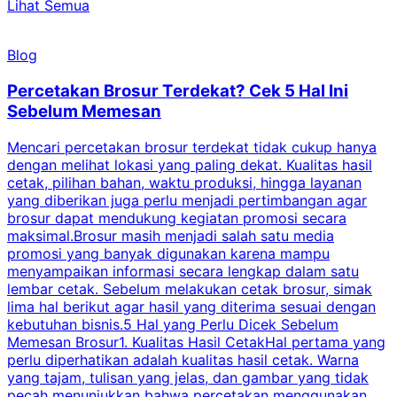
Lihat Semua
Blog
Percetakan Brosur Terdekat? Cek 5 Hal Ini
Sebelum Memesan
Mencari percetakan brosur terdekat tidak cukup hanya
C
dengan melihat lokasi yang paling dekat. Kualitas hasil
cetak, pilihan bahan, waktu produksi, hingga layanan
S
yang diberikan juga perlu menjadi pertimbangan agar
t
brosur dapat mendukung kegiatan promosi secara
n
maksimal.Brosur masih menjadi salah satu media
k
promosi yang banyak digunakan karena mampu
d
menyampaikan informasi secara lengkap dalam satu
c
lembar cetak. Sebelum melakukan cetak brosur, simak
lima hal berikut agar hasil yang diterima sesuai dengan
s
kebutuhan bisnis.5 Hal yang Perlu Dicek Sebelum
Memesan Brosur1. Kualitas Hasil CetakHal pertama yang
perlu diperhatikan adalah kualitas hasil cetak. Warna
m
yang tajam, tulisan yang jelas, dan gambar yang tidak
U
pecah menunjukkan bahwa percetakan menggunakan