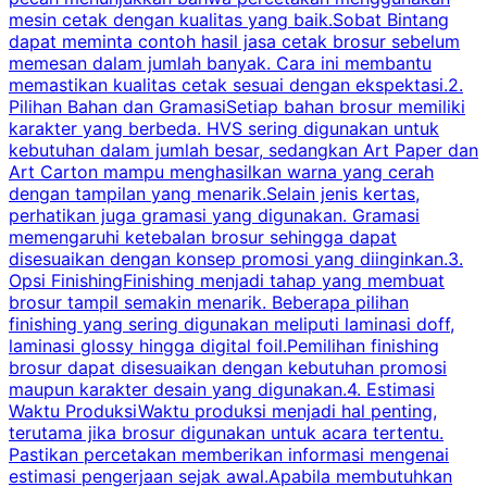
mesin cetak dengan kualitas yang baik.Sobat Bintang
dapat meminta contoh hasil jasa cetak brosur sebelum
memesan dalam jumlah banyak. Cara ini membantu
u
memastikan kualitas cetak sesuai dengan ekspektasi.2.
p
Pilihan Bahan dan GramasiSetiap bahan brosur memiliki
karakter yang berbeda. HVS sering digunakan untuk
i
kebutuhan dalam jumlah besar, sedangkan Art Paper dan
p
Art Carton mampu menghasilkan warna yang cerah
t
dengan tampilan yang menarik.Selain jenis kertas,
perhatikan juga gramasi yang digunakan. Gramasi
t
memengaruhi ketebalan brosur sehingga dapat
disesuaikan dengan konsep promosi yang diinginkan.3.
s
Opsi FinishingFinishing menjadi tahap yang membuat
brosur tampil semakin menarik. Beberapa pilihan
d
finishing yang sering digunakan meliputi laminasi doff,
g
laminasi glossy hingga digital foil.Pemilihan finishing
d
brosur dapat disesuaikan dengan kebutuhan promosi
p
maupun karakter desain yang digunakan.4. Estimasi
Waktu ProduksiWaktu produksi menjadi hal penting,
terutama jika brosur digunakan untuk acara tertentu.
s
Pastikan percetakan memberikan informasi mengenai
s
estimasi pengerjaan sejak awal.Apabila membutuhkan
m