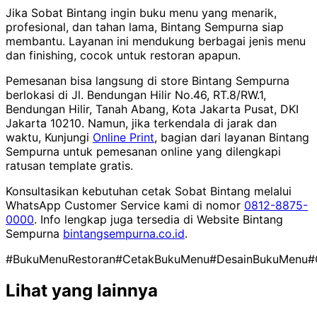
Jika Sobat Bintang ingin buku menu yang menarik,
profesional, dan tahan lama, Bintang Sempurna siap
membantu. Layanan ini mendukung berbagai jenis menu
dan finishing, cocok untuk restoran apapun.
Pemesanan bisa langsung di store Bintang Sempurna
berlokasi di Jl. Bendungan Hilir No.46, RT.8/RW.1,
Bendungan Hilir, Tanah Abang, Kota Jakarta Pusat, DKI
Jakarta 10210. Namun, jika terkendala di jarak dan
waktu, Kunjungi
Online Print
, bagian dari layanan Bintang
Sempurna untuk pemesanan online yang dilengkapi
ratusan template gratis.
Konsultasikan kebutuhan cetak Sobat Bintang melalui
WhatsApp Customer Service kami di nomor
0812-8875-
0000
. Info lengkap juga tersedia di Website Bintang
Sempurna
bintangsempurna.co.id
.
#BukuMenuRestoran
#CetakBukuMenu
#DesainBukuMenu
#
Lihat yang lainnya