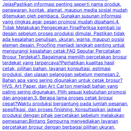
JelasPastikan informasi penting seperti nama produk,
p
penawaran, kontak, alamat, maupun media sosial mudah
s
ditemukan oleh pembaca. Gunakan susunan informasi
yang ringkas agar pesan promosi mudah dipahami.4.
O
Tidak Melakukan Pengecekan FinalPeriksa kembali isi
desain sebelum proses produksi dimulai. Pastikan tidak
k
ada kesalahan penulisan, ukuran, warna, maupun posisi
H
elemen desain. Proofing menjadi langkah penting untuk
mengurangi kesalahan cetak.FAQ Seputar Percetakan
s
Brosur Terdekat1. Bagaimana memilih percetakan brosur
terdekat yang terpercaya?Perhatikan kualitas hasil
cetak, pilihan bahan, layanan konsultasi, estimasi
produksi, dan ulasan pelanggan sebelum memesan.2.
Bahan apa yang sering digunakan untuk cetak brosur?
HVS, Art Paper, dan Art Carton menjadi bahan yang
paling sering digunakan. Pilih sesuai kebutuhan promosi
dan anggaran.3. Berapa lama proses cetak brosur
cepat?Waktu produksi bergantung pada jumlah pesanan,
spesifikasi, dan proses finishing. Konsultasikan jadwal
produksi dengan pihak percetakan sebelum melakukan
pemesanan.Bintang Sempurna menyediakan layanan
percetakan brosur dengan berbagai pilihan ukuran,