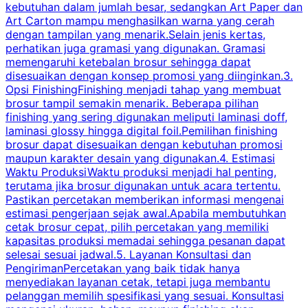
kebutuhan dalam jumlah besar, sedangkan Art Paper dan
p
Art Carton mampu menghasilkan warna yang cerah
t
dengan tampilan yang menarik.Selain jenis kertas,
perhatikan juga gramasi yang digunakan. Gramasi
t
memengaruhi ketebalan brosur sehingga dapat
disesuaikan dengan konsep promosi yang diinginkan.3.
s
Opsi FinishingFinishing menjadi tahap yang membuat
brosur tampil semakin menarik. Beberapa pilihan
d
finishing yang sering digunakan meliputi laminasi doff,
g
laminasi glossy hingga digital foil.Pemilihan finishing
d
brosur dapat disesuaikan dengan kebutuhan promosi
p
maupun karakter desain yang digunakan.4. Estimasi
Waktu ProduksiWaktu produksi menjadi hal penting,
terutama jika brosur digunakan untuk acara tertentu.
s
Pastikan percetakan memberikan informasi mengenai
s
estimasi pengerjaan sejak awal.Apabila membutuhkan
m
cetak brosur cepat, pilih percetakan yang memiliki
d
kapasitas produksi memadai sehingga pesanan dapat
selesai sesuai jadwal.5. Layanan Konsultasi dan
t
PengirimanPercetakan yang baik tidak hanya
S
menyediakan layanan cetak, tetapi juga membantu
t
pelanggan memilih spesifikasi yang sesuai. Konsultasi
b