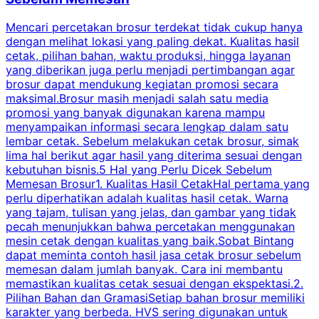
Mencari percetakan brosur terdekat tidak cukup hanya
C
dengan melihat lokasi yang paling dekat. Kualitas hasil
cetak, pilihan bahan, waktu produksi, hingga layanan
S
yang diberikan juga perlu menjadi pertimbangan agar
t
brosur dapat mendukung kegiatan promosi secara
n
maksimal.Brosur masih menjadi salah satu media
k
promosi yang banyak digunakan karena mampu
d
menyampaikan informasi secara lengkap dalam satu
c
lembar cetak. Sebelum melakukan cetak brosur, simak
lima hal berikut agar hasil yang diterima sesuai dengan
s
kebutuhan bisnis.5 Hal yang Perlu Dicek Sebelum
Memesan Brosur1. Kualitas Hasil CetakHal pertama yang
perlu diperhatikan adalah kualitas hasil cetak. Warna
m
yang tajam, tulisan yang jelas, dan gambar yang tidak
U
pecah menunjukkan bahwa percetakan menggunakan
mesin cetak dengan kualitas yang baik.Sobat Bintang
dapat meminta contoh hasil jasa cetak brosur sebelum
memesan dalam jumlah banyak. Cara ini membantu
u
memastikan kualitas cetak sesuai dengan ekspektasi.2.
p
Pilihan Bahan dan GramasiSetiap bahan brosur memiliki
karakter yang berbeda. HVS sering digunakan untuk
i