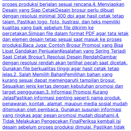
proses produksi berjalan sesuai rencana.4. Menyiapkan
k
Desain yang Siap CetakDesain brosur perlu dibuat
dengan resolusi minimal 300 dpi agar hasil cetak tetap
tajam. Pastikan logo, foto, ilustrasi, dan teks memiliki
kualitas yang baik sebelum file dikirim ke
percetakan.Simpan file dalam format PDF agar tata letak
dan elemen desain tetap sesuai saat masuk ke proses
produksi.Baca Juga: Contoh Brosur Promosi yang Bisa
s
Lipat Gandakan PenjualanKesalahan yang Sering Terjadi
Saat Cetak Brosur1. Resolusi Desain RendahGambar
dengan resolusi rendah akan terlihat pecah saat dicetak.
p
Gunakan file berkualitas tinggi agar hasil cetak tetap
T
jelas.2. Salah Memilih BahanPemilihan bahan yang
p
kurang sesuai dapat memengaruhi tampilan brosur.
Sesuaikan jenis kertas dengan kebutuhan promosi dan
m
target penggunaan.3. Informasi Promosi Kurang
JelasPastikan informasi penting seperti nama produk,
p
penawaran, kontak, alamat, maupun media sosial mudah
s
ditemukan oleh pembaca. Gunakan susunan informasi
yang ringkas agar pesan promosi mudah dipahami.4.
O
Tidak Melakukan Pengecekan FinalPeriksa kembali isi
desain sebelum proses produksi dimulai. Pastikan tidak
k