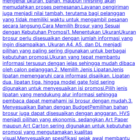
mengenai ukuran, bahan, maupun finishing akan
memudahkan proses pemesanan.Layanan pengiriman
h
juga menjadi nilai tambah, terutama bagi pelanggan
p
yang tidak memiliki waktu untuk mengambil pesanan
m
secara langsung.Cara Memilih Brosur yang Sesuai
dengan Kebutuhan Promosi1. Menentukan UkuranUkuran
w
brosur perlu disesuaikan dengan jumlah informasi yang
ingin disampaikan. Ukuran A4, A5, dan DL menjadi
pilihan yang paling sering digunakan untuk berbagai
f
kebutuhan promosi.Ukuran yang tepat membantu
d
informasi tersusun dengan jelas sehingga mudah dibaca
l
oleh calon pelanggan.2. Memilih Jenis LipatanJenis
t
lipatan memengaruhi cara informasi disajikan. Lipatan
S
dua, lipatan tiga, hingga model gate fold sering
P
digunakan untuk menyesuaikan isi promosi.Pilih jenis
lipatan yang mendukung alur informasi sehingga
s
pembaca dapat memahami isi brosur dengan mudah.3.
i
Menyesuaikan Bahan dengan BudgetPemilihan bahan
brosur juga dapat disesuaikan dengan anggaran. HVS
menjadi pilihan yang ekonomis, sedangkan Art Paper
d
maupun Art Carton sering digunakan untuk kebutuhan
t
promosi yang mengutamakan kualitas
t
visual.Menyesuaikan spesifikasi sejak awal membantu