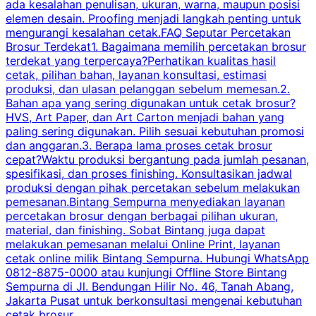
ada kesalahan penulisan, ukuran, warna, maupun posisi
H
elemen desain. Proofing menjadi langkah penting untuk
mengurangi kesalahan cetak.FAQ Seputar Percetakan
s
Brosur Terdekat1. Bagaimana memilih percetakan brosur
terdekat yang terpercaya?Perhatikan kualitas hasil
cetak, pilihan bahan, layanan konsultasi, estimasi
produksi, dan ulasan pelanggan sebelum memesan.2.
Bahan apa yang sering digunakan untuk cetak brosur?
HVS, Art Paper, dan Art Carton menjadi bahan yang
paling sering digunakan. Pilih sesuai kebutuhan promosi
dan anggaran.3. Berapa lama proses cetak brosur
cepat?Waktu produksi bergantung pada jumlah pesanan,
spesifikasi, dan proses finishing. Konsultasikan jadwal
produksi dengan pihak percetakan sebelum melakukan
pemesanan.Bintang Sempurna menyediakan layanan
percetakan brosur dengan berbagai pilihan ukuran,
material, dan finishing. Sobat Bintang juga dapat
melakukan pemesanan melalui Online Print, layanan
cetak online milik Bintang Sempurna. Hubungi WhatsApp
0812-8875-0000 atau kunjungi Offline Store Bintang
Sempurna di Jl. Bendungan Hilir No. 46, Tanah Abang,
Jakarta Pusat untuk berkonsultasi mengenai kebutuhan
cetak brosur.