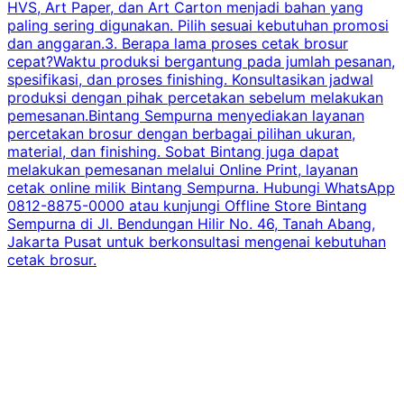
HVS, Art Paper, dan Art Carton menjadi bahan yang
paling sering digunakan. Pilih sesuai kebutuhan promosi
dan anggaran.3. Berapa lama proses cetak brosur
cepat?Waktu produksi bergantung pada jumlah pesanan,
spesifikasi, dan proses finishing. Konsultasikan jadwal
produksi dengan pihak percetakan sebelum melakukan
pemesanan.Bintang Sempurna menyediakan layanan
percetakan brosur dengan berbagai pilihan ukuran,
material, dan finishing. Sobat Bintang juga dapat
melakukan pemesanan melalui Online Print, layanan
cetak online milik Bintang Sempurna. Hubungi WhatsApp
0812-8875-0000 atau kunjungi Offline Store Bintang
Sempurna di Jl. Bendungan Hilir No. 46, Tanah Abang,
Jakarta Pusat untuk berkonsultasi mengenai kebutuhan
cetak brosur.