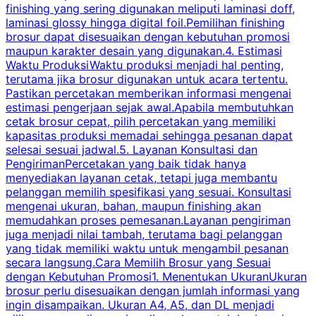
finishing yang sering digunakan meliputi laminasi doff,
g
laminasi glossy hingga digital foil.Pemilihan finishing
d
brosur dapat disesuaikan dengan kebutuhan promosi
p
maupun karakter desain yang digunakan.4. Estimasi
Waktu ProduksiWaktu produksi menjadi hal penting,
terutama jika brosur digunakan untuk acara tertentu.
s
Pastikan percetakan memberikan informasi mengenai
s
estimasi pengerjaan sejak awal.Apabila membutuhkan
m
cetak brosur cepat, pilih percetakan yang memiliki
d
kapasitas produksi memadai sehingga pesanan dapat
selesai sesuai jadwal.5. Layanan Konsultasi dan
t
PengirimanPercetakan yang baik tidak hanya
S
menyediakan layanan cetak, tetapi juga membantu
t
pelanggan memilih spesifikasi yang sesuai. Konsultasi
b
mengenai ukuran, bahan, maupun finishing akan
memudahkan proses pemesanan.Layanan pengiriman
h
juga menjadi nilai tambah, terutama bagi pelanggan
p
yang tidak memiliki waktu untuk mengambil pesanan
m
secara langsung.Cara Memilih Brosur yang Sesuai
dengan Kebutuhan Promosi1. Menentukan UkuranUkuran
w
brosur perlu disesuaikan dengan jumlah informasi yang
ingin disampaikan. Ukuran A4, A5, dan DL menjadi