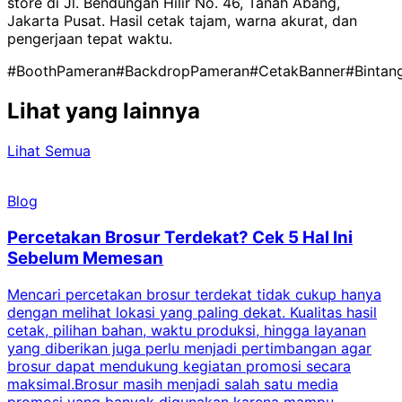
store di Jl. Bendungan Hilir No. 46, Tanah Abang,
Jakarta Pusat. Hasil cetak tajam, warna akurat, dan
pengerjaan tepat waktu.
#BoothPameran
#BackdropPameran
#CetakBanner
#Bintan
Lihat yang lainnya
Lihat Semua
Blog
Percetakan Brosur Terdekat? Cek 5 Hal Ini
Sebelum Memesan
Mencari percetakan brosur terdekat tidak cukup hanya
C
dengan melihat lokasi yang paling dekat. Kualitas hasil
cetak, pilihan bahan, waktu produksi, hingga layanan
S
yang diberikan juga perlu menjadi pertimbangan agar
t
brosur dapat mendukung kegiatan promosi secara
n
maksimal.Brosur masih menjadi salah satu media
k
promosi yang banyak digunakan karena mampu
d