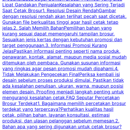
Lipat Gandakan PenjualanKesalahan yang Sering Terjadi
Saat Cetak Brosur1. Resolusi Desain RendahGambar
dengan resolusi rendah akan terlihat pecah saat dicetak.
p
Gunakan file berkualitas tinggi agar hasil cetak tetap
T
jelas.2. Salah Memilih BahanPemilihan bahan yang
p
kurang sesuai dapat memengaruhi tampilan brosur.
Sesuaikan jenis kertas dengan kebutuhan promosi dan
m
target penggunaan.3. Informasi Promosi Kurang
JelasPastikan informasi penting seperti nama produk,
p
penawaran, kontak, alamat, maupun media sosial mudah
s
ditemukan oleh pembaca. Gunakan susunan informasi
yang ringkas agar pesan promosi mudah dipahami.4.
O
Tidak Melakukan Pengecekan FinalPeriksa kembali isi
desain sebelum proses produksi dimulai. Pastikan tidak
k
ada kesalahan penulisan, ukuran, warna, maupun posisi
H
elemen desain. Proofing menjadi langkah penting untuk
mengurangi kesalahan cetak.FAQ Seputar Percetakan
s
Brosur Terdekat1. Bagaimana memilih percetakan brosur
terdekat yang terpercaya?Perhatikan kualitas hasil
cetak, pilihan bahan, layanan konsultasi, estimasi
produksi, dan ulasan pelanggan sebelum memesan.2.
Bahan apa yang sering digunakan untuk cetak brosur?