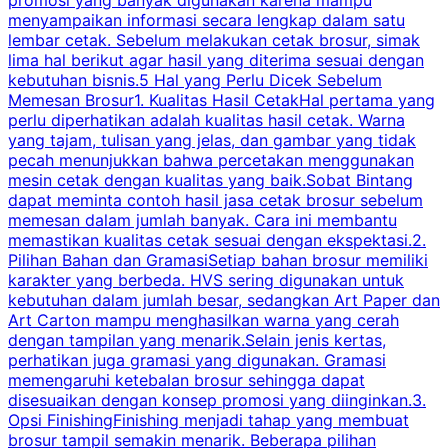
menyampaikan informasi secara lengkap dalam satu
c
lembar cetak. Sebelum melakukan cetak brosur, simak
lima hal berikut agar hasil yang diterima sesuai dengan
s
kebutuhan bisnis.5 Hal yang Perlu Dicek Sebelum
Memesan Brosur1. Kualitas Hasil CetakHal pertama yang
perlu diperhatikan adalah kualitas hasil cetak. Warna
m
yang tajam, tulisan yang jelas, dan gambar yang tidak
U
pecah menunjukkan bahwa percetakan menggunakan
mesin cetak dengan kualitas yang baik.Sobat Bintang
dapat meminta contoh hasil jasa cetak brosur sebelum
memesan dalam jumlah banyak. Cara ini membantu
u
memastikan kualitas cetak sesuai dengan ekspektasi.2.
p
Pilihan Bahan dan GramasiSetiap bahan brosur memiliki
karakter yang berbeda. HVS sering digunakan untuk
i
kebutuhan dalam jumlah besar, sedangkan Art Paper dan
p
Art Carton mampu menghasilkan warna yang cerah
t
dengan tampilan yang menarik.Selain jenis kertas,
perhatikan juga gramasi yang digunakan. Gramasi
t
memengaruhi ketebalan brosur sehingga dapat
disesuaikan dengan konsep promosi yang diinginkan.3.
s
Opsi FinishingFinishing menjadi tahap yang membuat
brosur tampil semakin menarik. Beberapa pilihan
d