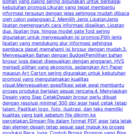
pilihan yang paling sering digunakan untuk berbagai
f
kebutuhan promosi.Ukuran yang tepat membantu
d
informasi tersusun dengan jelas sehingga mudah dibaca
l
oleh calon pelanggan.2. Memilih Jenis LipatanJenis
t
lipatan memengaruhi cara informasi disajikan. Lipatan
S
dua, lipatan tiga, hingga model gate fold sering
P
digunakan untuk menyesuaikan isi promosi.Pilih jenis
lipatan yang mendukung alur informasi sehingga
s
pembaca dapat memahami isi brosur dengan mudah.3.
i
Menyesuaikan Bahan dengan BudgetPemilihan bahan
brosur juga dapat disesuaikan dengan anggaran. HVS
menjadi pilihan yang ekonomis, sedangkan Art Paper
d
maupun Art Carton sering digunakan untuk kebutuhan
t
promosi yang mengutamakan kualitas
t
visual.Menyesuaikan spesifikasi sejak awal membantu
proses produksi berjalan sesuai rencana.4. Menyiapkan
k
Desain yang Siap CetakDesain brosur perlu dibuat
dengan resolusi minimal 300 dpi agar hasil cetak tetap
tajam. Pastikan logo, foto, ilustrasi, dan teks memiliki
kualitas yang baik sebelum file dikirim ke
percetakan.Simpan file dalam format PDF agar tata letak
dan elemen desain tetap sesuai saat masuk ke proses
produksi.Baca Juga: Contoh Brosur Promosi yang Bisa
s