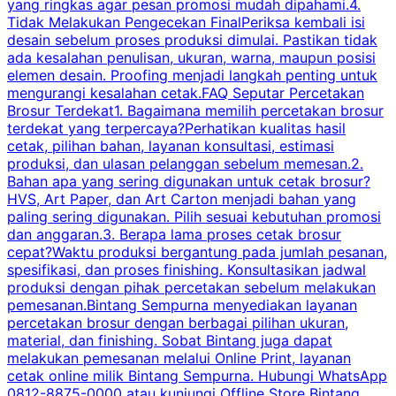
yang ringkas agar pesan promosi mudah dipahami.4.
O
Tidak Melakukan Pengecekan FinalPeriksa kembali isi
desain sebelum proses produksi dimulai. Pastikan tidak
k
ada kesalahan penulisan, ukuran, warna, maupun posisi
H
elemen desain. Proofing menjadi langkah penting untuk
mengurangi kesalahan cetak.FAQ Seputar Percetakan
s
Brosur Terdekat1. Bagaimana memilih percetakan brosur
terdekat yang terpercaya?Perhatikan kualitas hasil
cetak, pilihan bahan, layanan konsultasi, estimasi
produksi, dan ulasan pelanggan sebelum memesan.2.
Bahan apa yang sering digunakan untuk cetak brosur?
HVS, Art Paper, dan Art Carton menjadi bahan yang
paling sering digunakan. Pilih sesuai kebutuhan promosi
dan anggaran.3. Berapa lama proses cetak brosur
cepat?Waktu produksi bergantung pada jumlah pesanan,
spesifikasi, dan proses finishing. Konsultasikan jadwal
produksi dengan pihak percetakan sebelum melakukan
pemesanan.Bintang Sempurna menyediakan layanan
percetakan brosur dengan berbagai pilihan ukuran,
material, dan finishing. Sobat Bintang juga dapat
melakukan pemesanan melalui Online Print, layanan
cetak online milik Bintang Sempurna. Hubungi WhatsApp
0812-8875-0000 atau kunjungi Offline Store Bintang