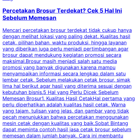
Percetakan Brosur Terdekat? Cek 5 Hal Ini
Sebelum Memesan
Mencari percetakan brosur terdekat tidak cukup hanya
C
dengan melihat lokasi yang paling dekat. Kualitas hasil
cetak, pilihan bahan, waktu produksi, hingga layanan
S
yang diberikan juga perlu menjadi pertimbangan agar
t
brosur dapat mendukung kegiatan promosi secara
n
maksimal.Brosur masih menjadi salah satu media
k
promosi yang banyak digunakan karena mampu
d
menyampaikan informasi secara lengkap dalam satu
c
lembar cetak. Sebelum melakukan cetak brosur, simak
lima hal berikut agar hasil yang diterima sesuai dengan
s
kebutuhan bisnis.5 Hal yang Perlu Dicek Sebelum
Memesan Brosur1. Kualitas Hasil CetakHal pertama yang
perlu diperhatikan adalah kualitas hasil cetak. Warna
m
yang tajam, tulisan yang jelas, dan gambar yang tidak
U
pecah menunjukkan bahwa percetakan menggunakan
mesin cetak dengan kualitas yang baik.Sobat Bintang
dapat meminta contoh hasil jasa cetak brosur sebelum
memesan dalam jumlah banyak. Cara ini membantu
u