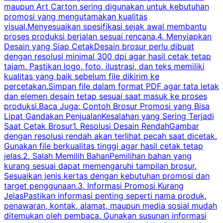
maupun Art Carton sering digunakan untuk kebutuhan
t
promosi yang mengutamakan kualitas
t
visual.Menyesuaikan spesifikasi sejak awal membantu
proses produksi berjalan sesuai rencana.4. Menyiapkan
k
Desain yang Siap CetakDesain brosur perlu dibuat
dengan resolusi minimal 300 dpi agar hasil cetak tetap
tajam. Pastikan logo, foto, ilustrasi, dan teks memiliki
kualitas yang baik sebelum file dikirim ke
percetakan.Simpan file dalam format PDF agar tata letak
dan elemen desain tetap sesuai saat masuk ke proses
produksi.Baca Juga: Contoh Brosur Promosi yang Bisa
s
Lipat Gandakan PenjualanKesalahan yang Sering Terjadi
Saat Cetak Brosur1. Resolusi Desain RendahGambar
dengan resolusi rendah akan terlihat pecah saat dicetak.
p
Gunakan file berkualitas tinggi agar hasil cetak tetap
T
jelas.2. Salah Memilih BahanPemilihan bahan yang
p
kurang sesuai dapat memengaruhi tampilan brosur.
Sesuaikan jenis kertas dengan kebutuhan promosi dan
m
target penggunaan.3. Informasi Promosi Kurang
JelasPastikan informasi penting seperti nama produk,
p
penawaran, kontak, alamat, maupun media sosial mudah
s
ditemukan oleh pembaca. Gunakan susunan informasi