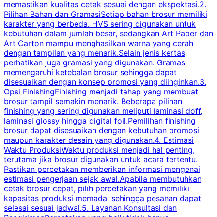
memastikan kualitas cetak sesuai dengan ekspektasi.2.
p
Pilihan Bahan dan GramasiSetiap bahan brosur memiliki
karakter yang berbeda. HVS sering digunakan untuk
i
kebutuhan dalam jumlah besar, sedangkan Art Paper dan
p
Art Carton mampu menghasilkan warna yang cerah
t
dengan tampilan yang menarik.Selain jenis kertas,
perhatikan juga gramasi yang digunakan. Gramasi
t
memengaruhi ketebalan brosur sehingga dapat
disesuaikan dengan konsep promosi yang diinginkan.3.
s
Opsi FinishingFinishing menjadi tahap yang membuat
brosur tampil semakin menarik. Beberapa pilihan
d
finishing yang sering digunakan meliputi laminasi doff,
g
laminasi glossy hingga digital foil.Pemilihan finishing
d
brosur dapat disesuaikan dengan kebutuhan promosi
p
maupun karakter desain yang digunakan.4. Estimasi
Waktu ProduksiWaktu produksi menjadi hal penting,
terutama jika brosur digunakan untuk acara tertentu.
s
Pastikan percetakan memberikan informasi mengenai
s
estimasi pengerjaan sejak awal.Apabila membutuhkan
m
cetak brosur cepat, pilih percetakan yang memiliki
d
kapasitas produksi memadai sehingga pesanan dapat
selesai sesuai jadwal.5. Layanan Konsultasi dan
t