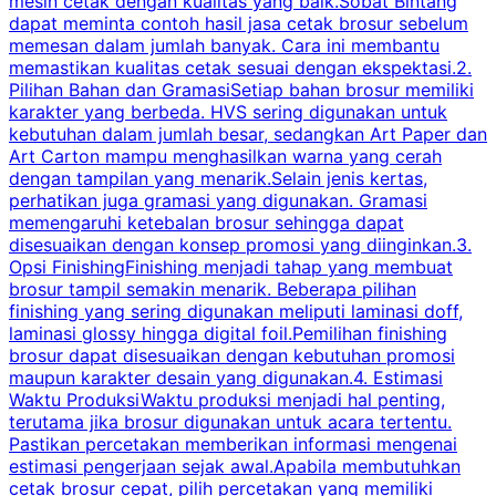
mesin cetak dengan kualitas yang baik.Sobat Bintang
dapat meminta contoh hasil jasa cetak brosur sebelum
memesan dalam jumlah banyak. Cara ini membantu
u
memastikan kualitas cetak sesuai dengan ekspektasi.2.
p
Pilihan Bahan dan GramasiSetiap bahan brosur memiliki
karakter yang berbeda. HVS sering digunakan untuk
i
kebutuhan dalam jumlah besar, sedangkan Art Paper dan
p
Art Carton mampu menghasilkan warna yang cerah
t
dengan tampilan yang menarik.Selain jenis kertas,
perhatikan juga gramasi yang digunakan. Gramasi
t
memengaruhi ketebalan brosur sehingga dapat
disesuaikan dengan konsep promosi yang diinginkan.3.
s
Opsi FinishingFinishing menjadi tahap yang membuat
brosur tampil semakin menarik. Beberapa pilihan
d
finishing yang sering digunakan meliputi laminasi doff,
g
laminasi glossy hingga digital foil.Pemilihan finishing
d
brosur dapat disesuaikan dengan kebutuhan promosi
p
maupun karakter desain yang digunakan.4. Estimasi
Waktu ProduksiWaktu produksi menjadi hal penting,
terutama jika brosur digunakan untuk acara tertentu.
s
Pastikan percetakan memberikan informasi mengenai
s
estimasi pengerjaan sejak awal.Apabila membutuhkan
m
cetak brosur cepat, pilih percetakan yang memiliki
d