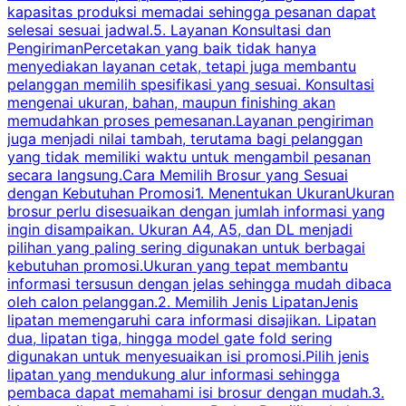
kapasitas produksi memadai sehingga pesanan dapat
selesai sesuai jadwal.5. Layanan Konsultasi dan
t
PengirimanPercetakan yang baik tidak hanya
S
menyediakan layanan cetak, tetapi juga membantu
t
pelanggan memilih spesifikasi yang sesuai. Konsultasi
b
mengenai ukuran, bahan, maupun finishing akan
memudahkan proses pemesanan.Layanan pengiriman
h
juga menjadi nilai tambah, terutama bagi pelanggan
p
yang tidak memiliki waktu untuk mengambil pesanan
m
secara langsung.Cara Memilih Brosur yang Sesuai
dengan Kebutuhan Promosi1. Menentukan UkuranUkuran
w
brosur perlu disesuaikan dengan jumlah informasi yang
ingin disampaikan. Ukuran A4, A5, dan DL menjadi
pilihan yang paling sering digunakan untuk berbagai
f
kebutuhan promosi.Ukuran yang tepat membantu
d
informasi tersusun dengan jelas sehingga mudah dibaca
l
oleh calon pelanggan.2. Memilih Jenis LipatanJenis
t
lipatan memengaruhi cara informasi disajikan. Lipatan
S
dua, lipatan tiga, hingga model gate fold sering
P
digunakan untuk menyesuaikan isi promosi.Pilih jenis
lipatan yang mendukung alur informasi sehingga
s
pembaca dapat memahami isi brosur dengan mudah.3.
i