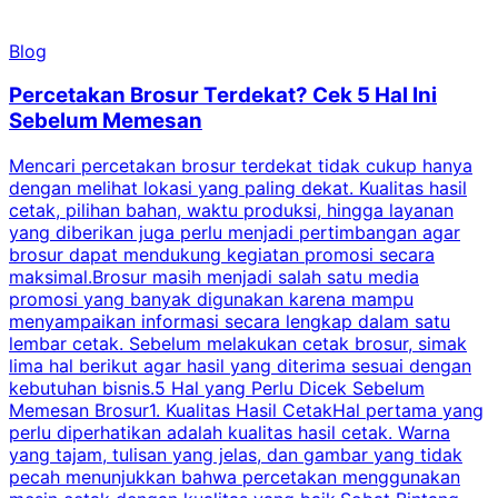
Blog
Percetakan Brosur Terdekat? Cek 5 Hal Ini
Sebelum Memesan
Mencari percetakan brosur terdekat tidak cukup hanya
C
dengan melihat lokasi yang paling dekat. Kualitas hasil
cetak, pilihan bahan, waktu produksi, hingga layanan
S
yang diberikan juga perlu menjadi pertimbangan agar
t
brosur dapat mendukung kegiatan promosi secara
n
maksimal.Brosur masih menjadi salah satu media
k
promosi yang banyak digunakan karena mampu
d
menyampaikan informasi secara lengkap dalam satu
c
lembar cetak. Sebelum melakukan cetak brosur, simak
lima hal berikut agar hasil yang diterima sesuai dengan
s
kebutuhan bisnis.5 Hal yang Perlu Dicek Sebelum
Memesan Brosur1. Kualitas Hasil CetakHal pertama yang
perlu diperhatikan adalah kualitas hasil cetak. Warna
m
yang tajam, tulisan yang jelas, dan gambar yang tidak
U
pecah menunjukkan bahwa percetakan menggunakan