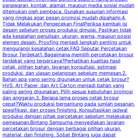
penawaran, kontak, alamat, maupun media sosial mudah
s
ditemukan oleh pembaca. Gunakan susunan informasi
yang ringkas agar pesan promosi mudah dipahami.4.
O
Tidak Melakukan Pengecekan FinalPeriksa kembali isi
desain sebelum proses produksi dimulai. Pastikan tidak
k
ada kesalahan penulisan, ukuran, warna, maupun posisi
H
elemen desain. Proofing menjadi langkah penting untuk
mengurangi kesalahan cetak.FAQ Seputar Percetakan
s
Brosur Terdekat1. Bagaimana memilih percetakan brosur
terdekat yang terpercaya?Perhatikan kualitas hasil
cetak, pilihan bahan, layanan konsultasi, estimasi
produksi, dan ulasan pelanggan sebelum memesan.2.
Bahan apa yang sering digunakan untuk cetak brosur?
HVS, Art Paper, dan Art Carton menjadi bahan yang
paling sering digunakan. Pilih sesuai kebutuhan promosi
dan anggaran.3. Berapa lama proses cetak brosur
cepat?Waktu produksi bergantung pada jumlah pesanan,
spesifikasi, dan proses finishing. Konsultasikan jadwal
produksi dengan pihak percetakan sebelum melakukan
pemesanan.Bintang Sempurna menyediakan layanan
percetakan brosur dengan berbagai pilihan ukuran,
material, dan finishing. Sobat Bintang juga dapat