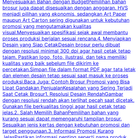
Menyesuaikan Bahan dengan BudgetPemilihan bahan
brosur juga dapat disesuaikan dengan anggaran. HVS
menjadi pilihan yang ekonomis, sedangkan Art Paper
d
maupun Art Carton sering digunakan untuk kebutuhan
t
promosi yang mengutamakan kualitas
t
visual.Menyesuaikan spesifikasi sejak awal membantu
proses produksi berjalan sesuai rencana.4. Menyiapkan
k
Desain yang Siap CetakDesain brosur perlu dibuat
dengan resolusi minimal 300 dpi agar hasil cetak tetap
tajam. Pastikan logo, foto, ilustrasi, dan teks memiliki
kualitas yang baik sebelum file dikirim ke
percetakan.Simpan file dalam format PDF agar tata letak
dan elemen desain tetap sesuai saat masuk ke proses
produksi.Baca Juga: Contoh Brosur Promosi yang Bisa
s
Lipat Gandakan PenjualanKesalahan yang Sering Terjadi
Saat Cetak Brosur1. Resolusi Desain RendahGambar
dengan resolusi rendah akan terlihat pecah saat dicetak.
p
Gunakan file berkualitas tinggi agar hasil cetak tetap
T
jelas.2. Salah Memilih BahanPemilihan bahan yang
p
kurang sesuai dapat memengaruhi tampilan brosur.
Sesuaikan jenis kertas dengan kebutuhan promosi dan
m
target penggunaan.3. Informasi Promosi Kurang
JelasPastikan informasi penting seperti nama produk,
p