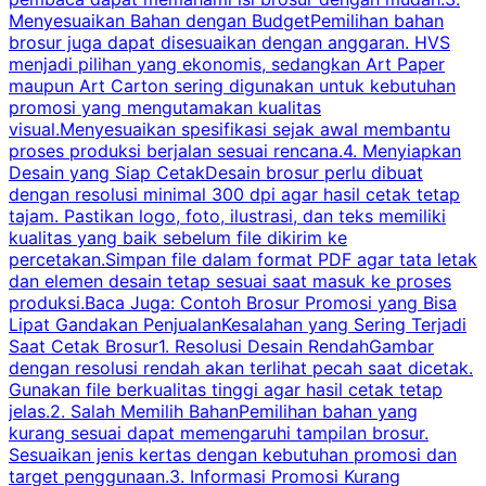
Menyesuaikan Bahan dengan BudgetPemilihan bahan
brosur juga dapat disesuaikan dengan anggaran. HVS
menjadi pilihan yang ekonomis, sedangkan Art Paper
d
maupun Art Carton sering digunakan untuk kebutuhan
t
promosi yang mengutamakan kualitas
t
visual.Menyesuaikan spesifikasi sejak awal membantu
proses produksi berjalan sesuai rencana.4. Menyiapkan
k
Desain yang Siap CetakDesain brosur perlu dibuat
dengan resolusi minimal 300 dpi agar hasil cetak tetap
tajam. Pastikan logo, foto, ilustrasi, dan teks memiliki
kualitas yang baik sebelum file dikirim ke
percetakan.Simpan file dalam format PDF agar tata letak
dan elemen desain tetap sesuai saat masuk ke proses
produksi.Baca Juga: Contoh Brosur Promosi yang Bisa
s
Lipat Gandakan PenjualanKesalahan yang Sering Terjadi
Saat Cetak Brosur1. Resolusi Desain RendahGambar
dengan resolusi rendah akan terlihat pecah saat dicetak.
p
Gunakan file berkualitas tinggi agar hasil cetak tetap
T
jelas.2. Salah Memilih BahanPemilihan bahan yang
p
kurang sesuai dapat memengaruhi tampilan brosur.
Sesuaikan jenis kertas dengan kebutuhan promosi dan
m
target penggunaan.3. Informasi Promosi Kurang