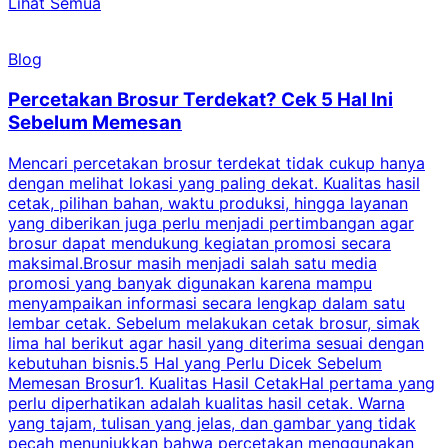
Lihat Semua
Blog
Percetakan Brosur Terdekat? Cek 5 Hal Ini
Sebelum Memesan
Mencari percetakan brosur terdekat tidak cukup hanya
C
dengan melihat lokasi yang paling dekat. Kualitas hasil
cetak, pilihan bahan, waktu produksi, hingga layanan
S
yang diberikan juga perlu menjadi pertimbangan agar
t
brosur dapat mendukung kegiatan promosi secara
n
maksimal.Brosur masih menjadi salah satu media
k
promosi yang banyak digunakan karena mampu
d
menyampaikan informasi secara lengkap dalam satu
c
lembar cetak. Sebelum melakukan cetak brosur, simak
lima hal berikut agar hasil yang diterima sesuai dengan
s
kebutuhan bisnis.5 Hal yang Perlu Dicek Sebelum
Memesan Brosur1. Kualitas Hasil CetakHal pertama yang
perlu diperhatikan adalah kualitas hasil cetak. Warna
m
yang tajam, tulisan yang jelas, dan gambar yang tidak
U
pecah menunjukkan bahwa percetakan menggunakan