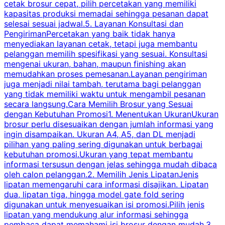
cetak brosur cepat, pilih percetakan yang memiliki
d
kapasitas produksi memadai sehingga pesanan dapat
selesai sesuai jadwal.5. Layanan Konsultasi dan
t
PengirimanPercetakan yang baik tidak hanya
S
menyediakan layanan cetak, tetapi juga membantu
t
pelanggan memilih spesifikasi yang sesuai. Konsultasi
b
mengenai ukuran, bahan, maupun finishing akan
memudahkan proses pemesanan.Layanan pengiriman
h
juga menjadi nilai tambah, terutama bagi pelanggan
p
yang tidak memiliki waktu untuk mengambil pesanan
m
secara langsung.Cara Memilih Brosur yang Sesuai
dengan Kebutuhan Promosi1. Menentukan UkuranUkuran
w
brosur perlu disesuaikan dengan jumlah informasi yang
ingin disampaikan. Ukuran A4, A5, dan DL menjadi
pilihan yang paling sering digunakan untuk berbagai
f
kebutuhan promosi.Ukuran yang tepat membantu
d
informasi tersusun dengan jelas sehingga mudah dibaca
l
oleh calon pelanggan.2. Memilih Jenis LipatanJenis
t
lipatan memengaruhi cara informasi disajikan. Lipatan
S
dua, lipatan tiga, hingga model gate fold sering
P
digunakan untuk menyesuaikan isi promosi.Pilih jenis
lipatan yang mendukung alur informasi sehingga
s
pembaca dapat memahami isi brosur dengan mudah.3.
i