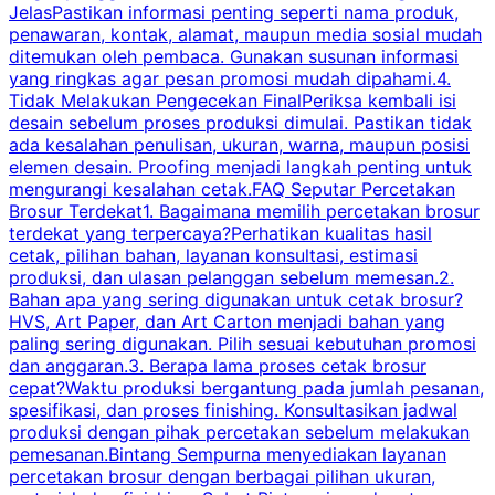
JelasPastikan informasi penting seperti nama produk,
p
penawaran, kontak, alamat, maupun media sosial mudah
s
ditemukan oleh pembaca. Gunakan susunan informasi
yang ringkas agar pesan promosi mudah dipahami.4.
O
Tidak Melakukan Pengecekan FinalPeriksa kembali isi
desain sebelum proses produksi dimulai. Pastikan tidak
k
ada kesalahan penulisan, ukuran, warna, maupun posisi
H
elemen desain. Proofing menjadi langkah penting untuk
mengurangi kesalahan cetak.FAQ Seputar Percetakan
s
Brosur Terdekat1. Bagaimana memilih percetakan brosur
terdekat yang terpercaya?Perhatikan kualitas hasil
cetak, pilihan bahan, layanan konsultasi, estimasi
produksi, dan ulasan pelanggan sebelum memesan.2.
Bahan apa yang sering digunakan untuk cetak brosur?
HVS, Art Paper, dan Art Carton menjadi bahan yang
paling sering digunakan. Pilih sesuai kebutuhan promosi
dan anggaran.3. Berapa lama proses cetak brosur
cepat?Waktu produksi bergantung pada jumlah pesanan,
spesifikasi, dan proses finishing. Konsultasikan jadwal
produksi dengan pihak percetakan sebelum melakukan
pemesanan.Bintang Sempurna menyediakan layanan
percetakan brosur dengan berbagai pilihan ukuran,