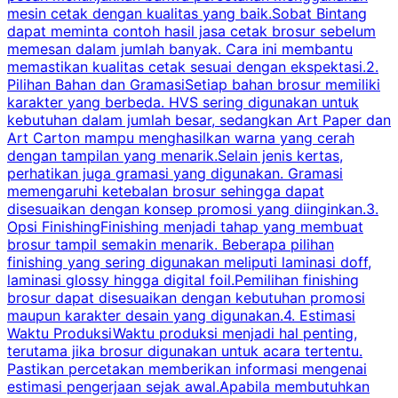
mesin cetak dengan kualitas yang baik.Sobat Bintang
dapat meminta contoh hasil jasa cetak brosur sebelum
memesan dalam jumlah banyak. Cara ini membantu
u
memastikan kualitas cetak sesuai dengan ekspektasi.2.
p
Pilihan Bahan dan GramasiSetiap bahan brosur memiliki
karakter yang berbeda. HVS sering digunakan untuk
i
kebutuhan dalam jumlah besar, sedangkan Art Paper dan
p
Art Carton mampu menghasilkan warna yang cerah
t
dengan tampilan yang menarik.Selain jenis kertas,
perhatikan juga gramasi yang digunakan. Gramasi
t
memengaruhi ketebalan brosur sehingga dapat
disesuaikan dengan konsep promosi yang diinginkan.3.
s
Opsi FinishingFinishing menjadi tahap yang membuat
brosur tampil semakin menarik. Beberapa pilihan
d
finishing yang sering digunakan meliputi laminasi doff,
g
laminasi glossy hingga digital foil.Pemilihan finishing
d
brosur dapat disesuaikan dengan kebutuhan promosi
p
maupun karakter desain yang digunakan.4. Estimasi
Waktu ProduksiWaktu produksi menjadi hal penting,
terutama jika brosur digunakan untuk acara tertentu.
s
Pastikan percetakan memberikan informasi mengenai
s
estimasi pengerjaan sejak awal.Apabila membutuhkan
m