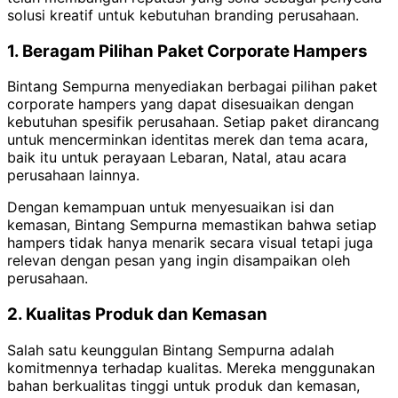
solusi kreatif untuk kebutuhan branding perusahaan.
1. Beragam Pilihan Paket Corporate Hampers
Bintang Sempurna menyediakan berbagai pilihan paket
corporate hampers yang dapat disesuaikan dengan
kebutuhan spesifik perusahaan. Setiap paket dirancang
untuk mencerminkan identitas merek dan tema acara,
baik itu untuk perayaan Lebaran, Natal, atau acara
perusahaan lainnya.
Dengan kemampuan untuk menyesuaikan isi dan
kemasan, Bintang Sempurna memastikan bahwa setiap
hampers tidak hanya menarik secara visual tetapi juga
relevan dengan pesan yang ingin disampaikan oleh
perusahaan.
2. Kualitas Produk dan Kemasan
Salah satu keunggulan Bintang Sempurna adalah
komitmennya terhadap kualitas. Mereka menggunakan
bahan berkualitas tinggi untuk produk dan kemasan,