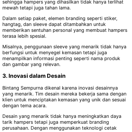
sehingga hampers yang dihasilkan tidak hanya terlihat
mewah tetapi juga tahan lama.
Dalam setiap paket, elemen branding seperti stiker,
hangtag, dan sleeve dapat ditambahkan untuk
memberikan sentuhan personal yang membuat hampers
terasa lebih spesial.
Misalnya, penggunaan sleeve yang menarik tidak hanya
berfungsi untuk menyegel kemasan tetapi juga
menampilkan informasi penting seperti nama produk
dan gambar yang relevan.
3. Inovasi dalam Desain
Bintang Sempurna dikenal karena inovasi desainnya
yang menarik. Tim desain mereka bekerja sama dengan
klien untuk menciptakan kemasan yang unik dan sesuai
dengan tema acara.
Desain yang menarik tidak hanya meningkatkan daya
tarik hampers tetapi juga memperkuat branding
perusahaan. Dengan menggunakan teknologi cetak