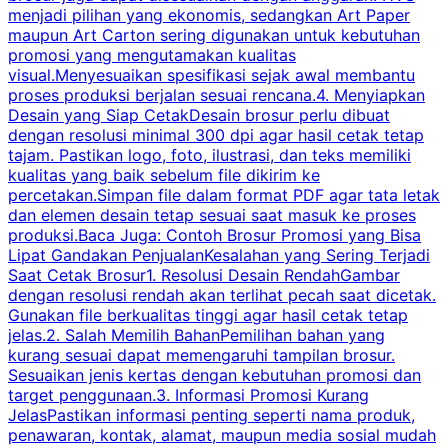
menjadi pilihan yang ekonomis, sedangkan Art Paper
d
maupun Art Carton sering digunakan untuk kebutuhan
t
promosi yang mengutamakan kualitas
t
visual.Menyesuaikan spesifikasi sejak awal membantu
proses produksi berjalan sesuai rencana.4. Menyiapkan
k
Desain yang Siap CetakDesain brosur perlu dibuat
dengan resolusi minimal 300 dpi agar hasil cetak tetap
tajam. Pastikan logo, foto, ilustrasi, dan teks memiliki
kualitas yang baik sebelum file dikirim ke
percetakan.Simpan file dalam format PDF agar tata letak
dan elemen desain tetap sesuai saat masuk ke proses
produksi.Baca Juga: Contoh Brosur Promosi yang Bisa
s
Lipat Gandakan PenjualanKesalahan yang Sering Terjadi
Saat Cetak Brosur1. Resolusi Desain RendahGambar
dengan resolusi rendah akan terlihat pecah saat dicetak.
p
Gunakan file berkualitas tinggi agar hasil cetak tetap
T
jelas.2. Salah Memilih BahanPemilihan bahan yang
p
kurang sesuai dapat memengaruhi tampilan brosur.
Sesuaikan jenis kertas dengan kebutuhan promosi dan
m
target penggunaan.3. Informasi Promosi Kurang
JelasPastikan informasi penting seperti nama produk,
p
penawaran, kontak, alamat, maupun media sosial mudah
s