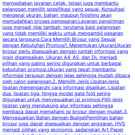
menyediakan layanan cetak, tetapi juga membantu
t
pelanggan memilih spesifikasi yang sesuai. Konsultasi
b
mengenai ukuran, bahan, maupun finishing akan
memudahkan proses pemesanan.Layanan pengiriman
h
juga menjadi nilai tambah, terutama bagi pelanggan
p
yang tidak memiliki waktu untuk mengambil pesanan
m
secara langsung.Cara Memilih Brosur yang Sesuai
dengan Kebutuhan Promosi1. Menentukan UkuranUkuran
w
brosur perlu disesuaikan dengan jumlah informasi yang
ingin disampaikan. Ukuran A4, A5, dan DL menjadi
pilihan yang paling sering digunakan untuk berbagai
f
kebutuhan promosi.Ukuran yang tepat membantu
d
informasi tersusun dengan jelas sehingga mudah dibaca
l
oleh calon pelanggan.2. Memilih Jenis LipatanJenis
t
lipatan memengaruhi cara informasi disajikan. Lipatan
S
dua, lipatan tiga, hingga model gate fold sering
P
digunakan untuk menyesuaikan isi promosi.Pilih jenis
lipatan yang mendukung alur informasi sehingga
s
pembaca dapat memahami isi brosur dengan mudah.3.
i
Menyesuaikan Bahan dengan BudgetPemilihan bahan
brosur juga dapat disesuaikan dengan anggaran. HVS
menjadi pilihan yang ekonomis, sedangkan Art Paper
d