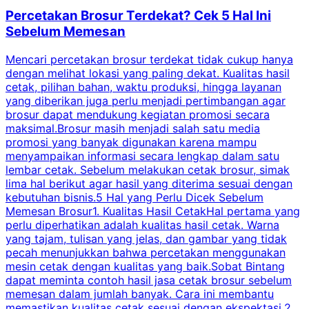
Percetakan Brosur Terdekat? Cek 5 Hal Ini
Sebelum Memesan
Mencari percetakan brosur terdekat tidak cukup hanya
C
dengan melihat lokasi yang paling dekat. Kualitas hasil
cetak, pilihan bahan, waktu produksi, hingga layanan
S
yang diberikan juga perlu menjadi pertimbangan agar
t
brosur dapat mendukung kegiatan promosi secara
n
maksimal.Brosur masih menjadi salah satu media
k
promosi yang banyak digunakan karena mampu
d
menyampaikan informasi secara lengkap dalam satu
c
lembar cetak. Sebelum melakukan cetak brosur, simak
lima hal berikut agar hasil yang diterima sesuai dengan
s
kebutuhan bisnis.5 Hal yang Perlu Dicek Sebelum
Memesan Brosur1. Kualitas Hasil CetakHal pertama yang
perlu diperhatikan adalah kualitas hasil cetak. Warna
m
yang tajam, tulisan yang jelas, dan gambar yang tidak
U
pecah menunjukkan bahwa percetakan menggunakan
mesin cetak dengan kualitas yang baik.Sobat Bintang
dapat meminta contoh hasil jasa cetak brosur sebelum
memesan dalam jumlah banyak. Cara ini membantu
u
memastikan kualitas cetak sesuai dengan ekspektasi.2.
p