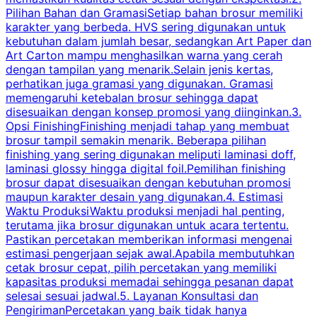
Pilihan Bahan dan GramasiSetiap bahan brosur memiliki
karakter yang berbeda. HVS sering digunakan untuk
i
kebutuhan dalam jumlah besar, sedangkan Art Paper dan
p
Art Carton mampu menghasilkan warna yang cerah
t
dengan tampilan yang menarik.Selain jenis kertas,
perhatikan juga gramasi yang digunakan. Gramasi
t
memengaruhi ketebalan brosur sehingga dapat
disesuaikan dengan konsep promosi yang diinginkan.3.
s
Opsi FinishingFinishing menjadi tahap yang membuat
brosur tampil semakin menarik. Beberapa pilihan
d
finishing yang sering digunakan meliputi laminasi doff,
g
laminasi glossy hingga digital foil.Pemilihan finishing
d
brosur dapat disesuaikan dengan kebutuhan promosi
p
maupun karakter desain yang digunakan.4. Estimasi
Waktu ProduksiWaktu produksi menjadi hal penting,
terutama jika brosur digunakan untuk acara tertentu.
s
Pastikan percetakan memberikan informasi mengenai
s
estimasi pengerjaan sejak awal.Apabila membutuhkan
m
cetak brosur cepat, pilih percetakan yang memiliki
d
kapasitas produksi memadai sehingga pesanan dapat
selesai sesuai jadwal.5. Layanan Konsultasi dan
t
PengirimanPercetakan yang baik tidak hanya
S