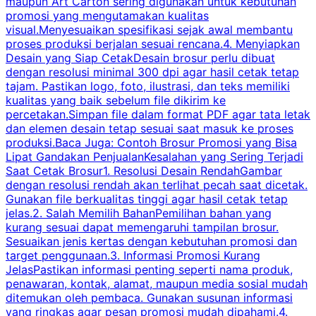
maupun Art Carton sering digunakan untuk kebutuhan
t
promosi yang mengutamakan kualitas
t
visual.Menyesuaikan spesifikasi sejak awal membantu
proses produksi berjalan sesuai rencana.4. Menyiapkan
k
Desain yang Siap CetakDesain brosur perlu dibuat
dengan resolusi minimal 300 dpi agar hasil cetak tetap
tajam. Pastikan logo, foto, ilustrasi, dan teks memiliki
kualitas yang baik sebelum file dikirim ke
percetakan.Simpan file dalam format PDF agar tata letak
dan elemen desain tetap sesuai saat masuk ke proses
produksi.Baca Juga: Contoh Brosur Promosi yang Bisa
s
Lipat Gandakan PenjualanKesalahan yang Sering Terjadi
Saat Cetak Brosur1. Resolusi Desain RendahGambar
dengan resolusi rendah akan terlihat pecah saat dicetak.
p
Gunakan file berkualitas tinggi agar hasil cetak tetap
T
jelas.2. Salah Memilih BahanPemilihan bahan yang
p
kurang sesuai dapat memengaruhi tampilan brosur.
Sesuaikan jenis kertas dengan kebutuhan promosi dan
m
target penggunaan.3. Informasi Promosi Kurang
JelasPastikan informasi penting seperti nama produk,
p
penawaran, kontak, alamat, maupun media sosial mudah
s
ditemukan oleh pembaca. Gunakan susunan informasi
yang ringkas agar pesan promosi mudah dipahami.4.
O