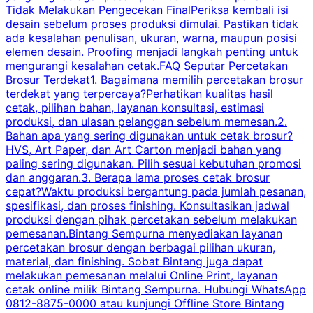
Tidak Melakukan Pengecekan FinalPeriksa kembali isi
desain sebelum proses produksi dimulai. Pastikan tidak
k
ada kesalahan penulisan, ukuran, warna, maupun posisi
H
elemen desain. Proofing menjadi langkah penting untuk
mengurangi kesalahan cetak.FAQ Seputar Percetakan
s
Brosur Terdekat1. Bagaimana memilih percetakan brosur
terdekat yang terpercaya?Perhatikan kualitas hasil
cetak, pilihan bahan, layanan konsultasi, estimasi
produksi, dan ulasan pelanggan sebelum memesan.2.
Bahan apa yang sering digunakan untuk cetak brosur?
HVS, Art Paper, dan Art Carton menjadi bahan yang
paling sering digunakan. Pilih sesuai kebutuhan promosi
dan anggaran.3. Berapa lama proses cetak brosur
cepat?Waktu produksi bergantung pada jumlah pesanan,
spesifikasi, dan proses finishing. Konsultasikan jadwal
produksi dengan pihak percetakan sebelum melakukan
pemesanan.Bintang Sempurna menyediakan layanan
percetakan brosur dengan berbagai pilihan ukuran,
material, dan finishing. Sobat Bintang juga dapat
melakukan pemesanan melalui Online Print, layanan
cetak online milik Bintang Sempurna. Hubungi WhatsApp
0812-8875-0000 atau kunjungi Offline Store Bintang