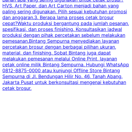
HVS, Art Paper, dan Art Carton menjadi bahan yang
paling sering digunakan. Pilih sesuai kebutuhan promosi
dan anggaran.3. Berapa lama proses cetak brosur
cepat?Waktu produksi bergantung pada jumlah pesanan,
spesifikasi, dan proses finishing. Konsultasikan jadwal
produksi dengan pihak percetakan sebelum melakukan
pemesanan.Bintang Sempurna menyediakan layanan
percetakan brosur dengan berbagai pilihan ukuran,
material, dan finishing. Sobat Bintang juga dapat
melakukan pemesanan melalui Online Print, layanan
cetak online milik Bintang Sempurna. Hubungi WhatsApp
0812-8875-0000 atau kunjungi Offline Store Bintang
Sempurna di Jl. Bendungan Hilir No. 46, Tanah Abang,
Jakarta Pusat untuk berkonsultasi mengenai kebutuhan
cetak brosur.