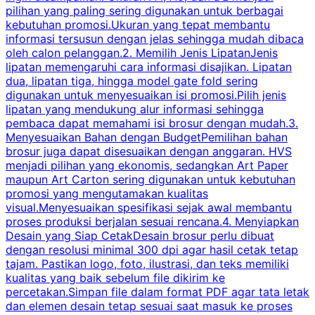
pilihan yang paling sering digunakan untuk berbagai
f
kebutuhan promosi.Ukuran yang tepat membantu
d
informasi tersusun dengan jelas sehingga mudah dibaca
l
oleh calon pelanggan.2. Memilih Jenis LipatanJenis
t
lipatan memengaruhi cara informasi disajikan. Lipatan
S
dua, lipatan tiga, hingga model gate fold sering
P
digunakan untuk menyesuaikan isi promosi.Pilih jenis
lipatan yang mendukung alur informasi sehingga
s
pembaca dapat memahami isi brosur dengan mudah.3.
i
Menyesuaikan Bahan dengan BudgetPemilihan bahan
brosur juga dapat disesuaikan dengan anggaran. HVS
menjadi pilihan yang ekonomis, sedangkan Art Paper
d
maupun Art Carton sering digunakan untuk kebutuhan
t
promosi yang mengutamakan kualitas
t
visual.Menyesuaikan spesifikasi sejak awal membantu
proses produksi berjalan sesuai rencana.4. Menyiapkan
k
Desain yang Siap CetakDesain brosur perlu dibuat
dengan resolusi minimal 300 dpi agar hasil cetak tetap
tajam. Pastikan logo, foto, ilustrasi, dan teks memiliki
kualitas yang baik sebelum file dikirim ke
percetakan.Simpan file dalam format PDF agar tata letak
dan elemen desain tetap sesuai saat masuk ke proses