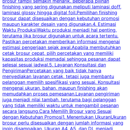
brosur tampil semakin menarik. Beberapa pilihan
d
finishing yang sering digunakan meliputi laminasi doff,
g
laminasi glossy hingga digital foil.Pemilihan finishing
d
brosur dapat disesuaikan dengan kebutuhan promosi
p
maupun karakter desain yang digunakan.4. Estimasi
Waktu ProduksiWaktu produksi menjadi hal penting,
terutama jika brosur digunakan untuk acara tertentu.
s
Pastikan percetakan memberikan informasi mengenai
s
estimasi pengerjaan sejak awal.Apabila membutuhkan
m
cetak brosur cepat, pilih percetakan yang memiliki
d
kapasitas produksi memadai sehingga pesanan dapat
selesai sesuai jadwal.5. Layanan Konsultasi dan
t
PengirimanPercetakan yang baik tidak hanya
S
menyediakan layanan cetak, tetapi juga membantu
t
pelanggan memilih spesifikasi yang sesuai. Konsultasi
b
mengenai ukuran, bahan, maupun finishing akan
memudahkan proses pemesanan.Layanan pengiriman
h
juga menjadi nilai tambah, terutama bagi pelanggan
p
yang tidak memiliki waktu untuk mengambil pesanan
m
secara langsung.Cara Memilih Brosur yang Sesuai
dengan Kebutuhan Promosi1. Menentukan UkuranUkuran
w
brosur perlu disesuaikan dengan jumlah informasi yang
ingin disampaikan. Ukuran A4, A5, dan DL menjadi