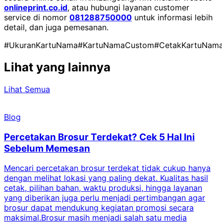
onlineprint.co.id
, atau hubungi layanan customer
service di nomor
081288750000
untuk informasi lebih
detail, dan juga pemesanan.
#UkuranKartuNama
#KartuNamaCustom
#CetakKartuNam
Lihat yang lainnya
Lihat Semua
Blog
Percetakan Brosur Terdekat? Cek 5 Hal Ini
Sebelum Memesan
Mencari percetakan brosur terdekat tidak cukup hanya
C
dengan melihat lokasi yang paling dekat. Kualitas hasil
cetak, pilihan bahan, waktu produksi, hingga layanan
S
yang diberikan juga perlu menjadi pertimbangan agar
t
brosur dapat mendukung kegiatan promosi secara
n
maksimal.Brosur masih menjadi salah satu media
k