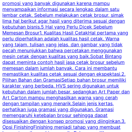
promosi yang banyak digunakan karena mampu
d
menyampaikan informasi secara lengkap dalam satu
c
lembar cetak. Sebelum melakukan cetak brosur, simak
lima hal berikut agar hasil yang diterima sesuai dengan
s
kebutuhan bisnis.5 Hal yang Perlu Dicek Sebelum
Memesan Brosur1. Kualitas Hasil CetakHal pertama yang
perlu diperhatikan adalah kualitas hasil cetak. Warna
m
yang tajam, tulisan yang jelas, dan gambar yang tidak
U
pecah menunjukkan bahwa percetakan menggunakan
mesin cetak dengan kualitas yang baik.Sobat Bintang
dapat meminta contoh hasil jasa cetak brosur sebelum
memesan dalam jumlah banyak. Cara ini membantu
u
memastikan kualitas cetak sesuai dengan ekspektasi.2.
p
Pilihan Bahan dan GramasiSetiap bahan brosur memiliki
karakter yang berbeda. HVS sering digunakan untuk
i
kebutuhan dalam jumlah besar, sedangkan Art Paper dan
p
Art Carton mampu menghasilkan warna yang cerah
t
dengan tampilan yang menarik.Selain jenis kertas,
perhatikan juga gramasi yang digunakan. Gramasi
t
memengaruhi ketebalan brosur sehingga dapat
disesuaikan dengan konsep promosi yang diinginkan.3.
s
Opsi FinishingFinishing menjadi tahap yang membuat