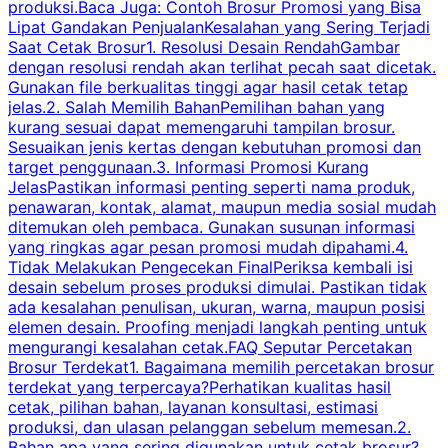
produksi.Baca Juga: Contoh Brosur Promosi yang Bisa
s
Lipat Gandakan PenjualanKesalahan yang Sering Terjadi
Saat Cetak Brosur1. Resolusi Desain RendahGambar
dengan resolusi rendah akan terlihat pecah saat dicetak.
p
Gunakan file berkualitas tinggi agar hasil cetak tetap
T
jelas.2. Salah Memilih BahanPemilihan bahan yang
p
kurang sesuai dapat memengaruhi tampilan brosur.
Sesuaikan jenis kertas dengan kebutuhan promosi dan
m
target penggunaan.3. Informasi Promosi Kurang
JelasPastikan informasi penting seperti nama produk,
p
penawaran, kontak, alamat, maupun media sosial mudah
s
ditemukan oleh pembaca. Gunakan susunan informasi
yang ringkas agar pesan promosi mudah dipahami.4.
O
Tidak Melakukan Pengecekan FinalPeriksa kembali isi
desain sebelum proses produksi dimulai. Pastikan tidak
k
ada kesalahan penulisan, ukuran, warna, maupun posisi
H
elemen desain. Proofing menjadi langkah penting untuk
mengurangi kesalahan cetak.FAQ Seputar Percetakan
s
Brosur Terdekat1. Bagaimana memilih percetakan brosur
terdekat yang terpercaya?Perhatikan kualitas hasil
cetak, pilihan bahan, layanan konsultasi, estimasi
produksi, dan ulasan pelanggan sebelum memesan.2.
Bahan apa yang sering digunakan untuk cetak brosur?