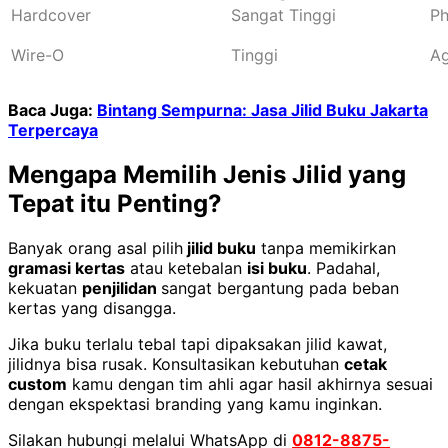
Hardcover
Sangat Tinggi
Ph
Wire-O
Tinggi
Ag
Baca Juga:
Bintang Sempurna: Jasa Jilid Buku Jakarta
Terpercaya
Mengapa Memilih Jenis Jilid yang
Tepat itu Penting?
Banyak orang asal pilih
jilid buku
tanpa memikirkan
gramasi kertas
atau ketebalan
isi buku
. Padahal,
kekuatan
penjilidan
sangat bergantung pada beban
kertas yang disangga.
Jika buku terlalu tebal tapi dipaksakan jilid kawat,
jilidnya bisa rusak. Konsultasikan kebutuhan
cetak
custom
kamu dengan tim ahli agar hasil akhirnya sesuai
dengan ekspektasi branding yang kamu inginkan.
Silakan hubungi melalui WhatsApp di
0812-8875-