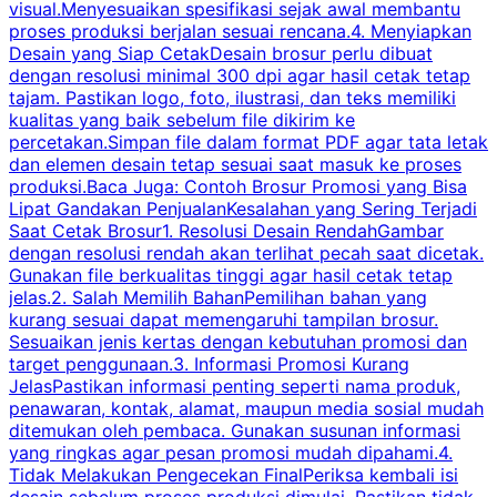
visual.Menyesuaikan spesifikasi sejak awal membantu
proses produksi berjalan sesuai rencana.4. Menyiapkan
k
Desain yang Siap CetakDesain brosur perlu dibuat
dengan resolusi minimal 300 dpi agar hasil cetak tetap
tajam. Pastikan logo, foto, ilustrasi, dan teks memiliki
kualitas yang baik sebelum file dikirim ke
percetakan.Simpan file dalam format PDF agar tata letak
dan elemen desain tetap sesuai saat masuk ke proses
produksi.Baca Juga: Contoh Brosur Promosi yang Bisa
s
Lipat Gandakan PenjualanKesalahan yang Sering Terjadi
Saat Cetak Brosur1. Resolusi Desain RendahGambar
dengan resolusi rendah akan terlihat pecah saat dicetak.
p
Gunakan file berkualitas tinggi agar hasil cetak tetap
T
jelas.2. Salah Memilih BahanPemilihan bahan yang
p
kurang sesuai dapat memengaruhi tampilan brosur.
Sesuaikan jenis kertas dengan kebutuhan promosi dan
m
target penggunaan.3. Informasi Promosi Kurang
JelasPastikan informasi penting seperti nama produk,
p
penawaran, kontak, alamat, maupun media sosial mudah
s
ditemukan oleh pembaca. Gunakan susunan informasi
yang ringkas agar pesan promosi mudah dipahami.4.
O
Tidak Melakukan Pengecekan FinalPeriksa kembali isi
desain sebelum proses produksi dimulai. Pastikan tidak
k