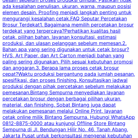
ada kesalahan penulisan, ukuran, warna, maupun posisi
H
elemen desain. Proofing menjadi langkah penting untuk
mengurangi kesalahan cetak.FAQ Seputar Percetakan
s
Brosur Terdekat1. Bagaimana memilih percetakan brosur
terdekat yang terpercaya?Perhatikan kualitas hasil
cetak, pilihan bahan, layanan konsultasi, estimasi
produksi, dan ulasan pelanggan sebelum memesan.2.
Bahan apa yang sering digunakan untuk cetak brosur?
HVS, Art Paper, dan Art Carton menjadi bahan yang
paling sering digunakan. Pilih sesuai kebutuhan promosi
dan anggaran.3. Berapa lama proses cetak brosur
cepat?Waktu produksi bergantung pada jumlah pesanan,
spesifikasi, dan proses finishing. Konsultasikan jadwal
produksi dengan pihak percetakan sebelum melakukan
pemesanan.Bintang Sempurna menyediakan layanan
percetakan brosur dengan berbagai pilihan ukuran,
material, dan finishing. Sobat Bintang juga dapat
melakukan pemesanan melalui Online Print, layanan
cetak online milik Bintang Sempurna. Hubungi WhatsApp
0812-8875-0000 atau kunjungi Offline Store Bintang
Sempurna di Jl. Bendungan Hilir No. 46, Tanah Abang,
Jakarta Pusat untuk berkonsultasi mengenai kebutuhan