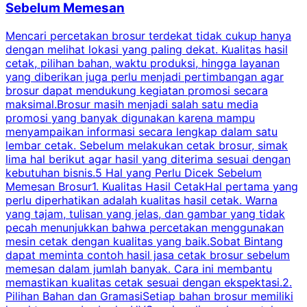
Sebelum Memesan
Mencari percetakan brosur terdekat tidak cukup hanya
C
dengan melihat lokasi yang paling dekat. Kualitas hasil
cetak, pilihan bahan, waktu produksi, hingga layanan
S
yang diberikan juga perlu menjadi pertimbangan agar
t
brosur dapat mendukung kegiatan promosi secara
n
maksimal.Brosur masih menjadi salah satu media
k
promosi yang banyak digunakan karena mampu
d
menyampaikan informasi secara lengkap dalam satu
c
lembar cetak. Sebelum melakukan cetak brosur, simak
lima hal berikut agar hasil yang diterima sesuai dengan
s
kebutuhan bisnis.5 Hal yang Perlu Dicek Sebelum
Memesan Brosur1. Kualitas Hasil CetakHal pertama yang
perlu diperhatikan adalah kualitas hasil cetak. Warna
m
yang tajam, tulisan yang jelas, dan gambar yang tidak
U
pecah menunjukkan bahwa percetakan menggunakan
mesin cetak dengan kualitas yang baik.Sobat Bintang
dapat meminta contoh hasil jasa cetak brosur sebelum
memesan dalam jumlah banyak. Cara ini membantu
u
memastikan kualitas cetak sesuai dengan ekspektasi.2.
p
Pilihan Bahan dan GramasiSetiap bahan brosur memiliki