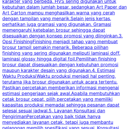
karakter yang berbeda. HVS sering digunakan untuk
i
kebutuhan dalam jumlah besar, sedangkan Art Paper dan
p
Art Carton mampu menghasilkan warna yang cerah
t
dengan tampilan yang menarik.Selain jenis kertas,
perhatikan juga gramasi yang digunakan. Gramasi
t
memengaruhi ketebalan brosur sehingga dapat
disesuaikan dengan konsep promosi yang diinginkan.3.
s
Opsi FinishingFinishing menjadi tahap yang membuat
brosur tampil semakin menarik. Beberapa pilihan
d
finishing yang sering digunakan meliputi laminasi doff,
g
laminasi glossy hingga digital foil.Pemilihan finishing
d
brosur dapat disesuaikan dengan kebutuhan promosi
p
maupun karakter desain yang digunakan.4. Estimasi
Waktu ProduksiWaktu produksi menjadi hal penting,
terutama jika brosur digunakan untuk acara tertentu.
s
Pastikan percetakan memberikan informasi mengenai
s
estimasi pengerjaan sejak awal.Apabila membutuhkan
m
cetak brosur cepat, pilih percetakan yang memiliki
d
kapasitas produksi memadai sehingga pesanan dapat
selesai sesuai jadwal.5. Layanan Konsultasi dan
t
PengirimanPercetakan yang baik tidak hanya
S
menyediakan layanan cetak, tetapi juga membantu
t
pelanggan memilih spesifikasi yang sesuai. Konsultasi
b