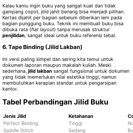
Kalau kamu ingin buku yang sangat kuat dan tidak
gampang copot, jilid jahit benang bisa menjadi pilihan.
Kertas dijahit per bagian sebelum diberikan lem pada
bagian punggung buku. Teknik ini membuat buku bisa
dibuka rata (
flat layout
) tanpa merusak struktur
penjilidan
, sangat ideal untuk buku referensi tebal.
6. Tape Binding (Jilid Lakban)
Ini versi paling simpel dan sering kita temui untuk
dokumen laporan maupun makalah kuliah. Meski
sederhana,
jilid lakban
sangat fungsional untuk dokumen
yang tidak memerlukan nilai estetika tinggi, namun
membutuhkan kerapian standar untuk pengarsipan
kantor.
Tabel Perbandingan Jilid Buku
Jenis Jilid
Ketahanan
C
Perfect Binding
Tinggi
No
Saddle Stitch
Sedang
Bu