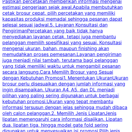
Pastikan percetakan memberikan informasi mengenai
s
estimasi pengerjaan sejak awal.Apabila membutuhkan
m
cetak brosur cepat, pilih percetakan yang memiliki
d
kapasitas produksi memadai sehingga pesanan dapat
selesai sesuai jadwal.5. Layanan Konsultasi dan
t
PengirimanPercetakan yang baik tidak hanya
S
menyediakan layanan cetak, tetapi juga membantu
t
pelanggan memilih spesifikasi yang sesuai. Konsultasi
b
mengenai ukuran, bahan, maupun finishing akan
memudahkan proses pemesanan.Layanan pengiriman
h
juga menjadi nilai tambah, terutama bagi pelanggan
p
yang tidak memiliki waktu untuk mengambil pesanan
m
secara langsung.Cara Memilih Brosur yang Sesuai
dengan Kebutuhan Promosi1. Menentukan UkuranUkuran
w
brosur perlu disesuaikan dengan jumlah informasi yang
ingin disampaikan. Ukuran A4, A5, dan DL menjadi
pilihan yang paling sering digunakan untuk berbagai
f
kebutuhan promosi.Ukuran yang tepat membantu
d
informasi tersusun dengan jelas sehingga mudah dibaca
l
oleh calon pelanggan.2. Memilih Jenis LipatanJenis
t
lipatan memengaruhi cara informasi disajikan. Lipatan
S
dua, lipatan tiga, hingga model gate fold sering
P
digunakan untuk menyesuaikan isi promosi.Pilih jenis