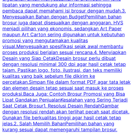
lipatan yang mendukung alur informasi sehingga
s
pembaca dapat memahami isi brosur dengan mudah.3.
i
Menyesuaikan Bahan dengan BudgetPemilihan bahan
brosur juga dapat disesuaikan dengan anggaran. HVS
menjadi pilihan yang ekonomis, sedangkan Art Paper
d
maupun Art Carton sering digunakan untuk kebutuhan
t
promosi yang mengutamakan kualitas
t
visual.Menyesuaikan spesifikasi sejak awal membantu
proses produksi berjalan sesuai rencana.4. Menyiapkan
k
Desain yang Siap CetakDesain brosur perlu dibuat
dengan resolusi minimal 300 dpi agar hasil cetak tetap
tajam. Pastikan logo, foto, ilustrasi, dan teks memiliki
kualitas yang baik sebelum file dikirim ke
percetakan.Simpan file dalam format PDF agar tata letak
dan elemen desain tetap sesuai saat masuk ke proses
produksi.Baca Juga: Contoh Brosur Promosi yang Bisa
s
Lipat Gandakan PenjualanKesalahan yang Sering Terjadi
Saat Cetak Brosur1. Resolusi Desain RendahGambar
dengan resolusi rendah akan terlihat pecah saat dicetak.
p
Gunakan file berkualitas tinggi agar hasil cetak tetap
T
jelas.2. Salah Memilih BahanPemilihan bahan yang
p
kurang sesuai dapat memengaruhi tampilan brosur.