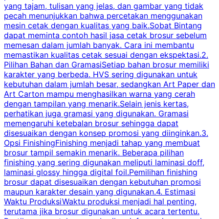
yang tajam, tulisan yang jelas, dan gambar yang tidak
U
pecah menunjukkan bahwa percetakan menggunakan
mesin cetak dengan kualitas yang baik.Sobat Bintang
dapat meminta contoh hasil jasa cetak brosur sebelum
memesan dalam jumlah banyak. Cara ini membantu
u
memastikan kualitas cetak sesuai dengan ekspektasi.2.
p
Pilihan Bahan dan GramasiSetiap bahan brosur memiliki
karakter yang berbeda. HVS sering digunakan untuk
i
kebutuhan dalam jumlah besar, sedangkan Art Paper dan
p
Art Carton mampu menghasilkan warna yang cerah
t
dengan tampilan yang menarik.Selain jenis kertas,
perhatikan juga gramasi yang digunakan. Gramasi
t
memengaruhi ketebalan brosur sehingga dapat
disesuaikan dengan konsep promosi yang diinginkan.3.
s
Opsi FinishingFinishing menjadi tahap yang membuat
brosur tampil semakin menarik. Beberapa pilihan
d
finishing yang sering digunakan meliputi laminasi doff,
g
laminasi glossy hingga digital foil.Pemilihan finishing
d
brosur dapat disesuaikan dengan kebutuhan promosi
p
maupun karakter desain yang digunakan.4. Estimasi
Waktu ProduksiWaktu produksi menjadi hal penting,
terutama jika brosur digunakan untuk acara tertentu.
s