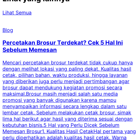
Lihat Semua
Blog
Percetakan Brosur Terdekat? Cek 5 Hal Ini
Sebelum Memesan
Mencari percetakan brosur terdekat tidak cukup hanya
C
dengan melihat lokasi yang paling dekat. Kualitas hasil
cetak, pilihan bahan, waktu produksi, hingga layanan
S
yang diberikan juga perlu menjadi pertimbangan agar
t
brosur dapat mendukung kegiatan promosi secara
n
maksimal.Brosur masih menjadi salah satu media
k
promosi yang banyak digunakan karena mampu
d
menyampaikan informasi secara lengkap dalam satu
c
lembar cetak. Sebelum melakukan cetak brosur, simak
lima hal berikut agar hasil yang diterima sesuai dengan
s
kebutuhan bisnis.5 Hal yang Perlu Dicek Sebelum
Memesan Brosur1. Kualitas Hasil CetakHal pertama yang
perlu diperhatikan adalah kualitas hasil cetak. Warna
m