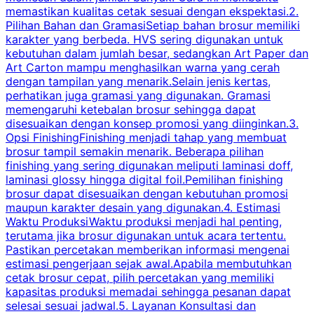
memastikan kualitas cetak sesuai dengan ekspektasi.2.
p
Pilihan Bahan dan GramasiSetiap bahan brosur memiliki
karakter yang berbeda. HVS sering digunakan untuk
i
kebutuhan dalam jumlah besar, sedangkan Art Paper dan
p
Art Carton mampu menghasilkan warna yang cerah
t
dengan tampilan yang menarik.Selain jenis kertas,
perhatikan juga gramasi yang digunakan. Gramasi
t
memengaruhi ketebalan brosur sehingga dapat
disesuaikan dengan konsep promosi yang diinginkan.3.
s
Opsi FinishingFinishing menjadi tahap yang membuat
brosur tampil semakin menarik. Beberapa pilihan
d
finishing yang sering digunakan meliputi laminasi doff,
g
laminasi glossy hingga digital foil.Pemilihan finishing
d
brosur dapat disesuaikan dengan kebutuhan promosi
p
maupun karakter desain yang digunakan.4. Estimasi
Waktu ProduksiWaktu produksi menjadi hal penting,
terutama jika brosur digunakan untuk acara tertentu.
s
Pastikan percetakan memberikan informasi mengenai
s
estimasi pengerjaan sejak awal.Apabila membutuhkan
m
cetak brosur cepat, pilih percetakan yang memiliki
d
kapasitas produksi memadai sehingga pesanan dapat
selesai sesuai jadwal.5. Layanan Konsultasi dan
t