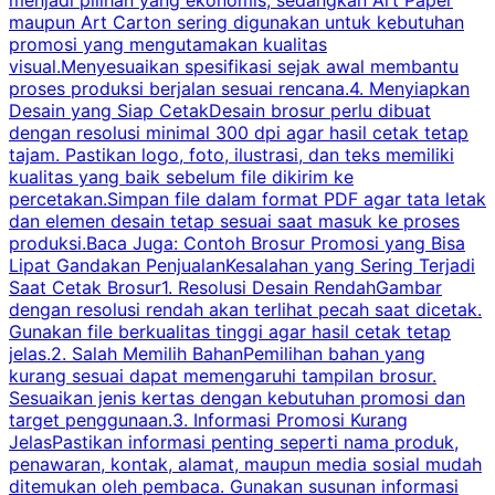
menjadi pilihan yang ekonomis, sedangkan Art Paper
d
maupun Art Carton sering digunakan untuk kebutuhan
t
promosi yang mengutamakan kualitas
t
visual.Menyesuaikan spesifikasi sejak awal membantu
proses produksi berjalan sesuai rencana.4. Menyiapkan
k
Desain yang Siap CetakDesain brosur perlu dibuat
dengan resolusi minimal 300 dpi agar hasil cetak tetap
tajam. Pastikan logo, foto, ilustrasi, dan teks memiliki
kualitas yang baik sebelum file dikirim ke
percetakan.Simpan file dalam format PDF agar tata letak
dan elemen desain tetap sesuai saat masuk ke proses
produksi.Baca Juga: Contoh Brosur Promosi yang Bisa
s
Lipat Gandakan PenjualanKesalahan yang Sering Terjadi
Saat Cetak Brosur1. Resolusi Desain RendahGambar
dengan resolusi rendah akan terlihat pecah saat dicetak.
p
Gunakan file berkualitas tinggi agar hasil cetak tetap
T
jelas.2. Salah Memilih BahanPemilihan bahan yang
p
kurang sesuai dapat memengaruhi tampilan brosur.
Sesuaikan jenis kertas dengan kebutuhan promosi dan
m
target penggunaan.3. Informasi Promosi Kurang
JelasPastikan informasi penting seperti nama produk,
p
penawaran, kontak, alamat, maupun media sosial mudah
s
ditemukan oleh pembaca. Gunakan susunan informasi