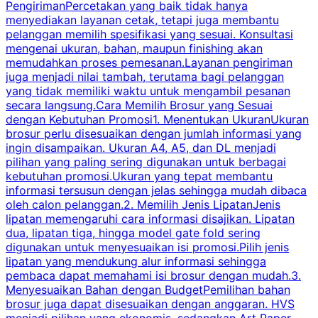
PengirimanPercetakan yang baik tidak hanya
S
menyediakan layanan cetak, tetapi juga membantu
t
pelanggan memilih spesifikasi yang sesuai. Konsultasi
b
mengenai ukuran, bahan, maupun finishing akan
memudahkan proses pemesanan.Layanan pengiriman
h
juga menjadi nilai tambah, terutama bagi pelanggan
p
yang tidak memiliki waktu untuk mengambil pesanan
m
secara langsung.Cara Memilih Brosur yang Sesuai
dengan Kebutuhan Promosi1. Menentukan UkuranUkuran
w
brosur perlu disesuaikan dengan jumlah informasi yang
ingin disampaikan. Ukuran A4, A5, dan DL menjadi
pilihan yang paling sering digunakan untuk berbagai
f
kebutuhan promosi.Ukuran yang tepat membantu
d
informasi tersusun dengan jelas sehingga mudah dibaca
l
oleh calon pelanggan.2. Memilih Jenis LipatanJenis
t
lipatan memengaruhi cara informasi disajikan. Lipatan
S
dua, lipatan tiga, hingga model gate fold sering
P
digunakan untuk menyesuaikan isi promosi.Pilih jenis
lipatan yang mendukung alur informasi sehingga
s
pembaca dapat memahami isi brosur dengan mudah.3.
i
Menyesuaikan Bahan dengan BudgetPemilihan bahan
brosur juga dapat disesuaikan dengan anggaran. HVS