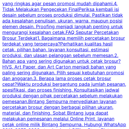
yang ringkas agar pesan promosi mudah dipahami.4.
O
Tidak Melakukan Pengecekan FinalPeriksa kembali isi
desain sebelum proses produksi dimulai. Pastikan tidak
k
ada kesalahan penulisan, ukuran, warna, maupun posisi
H
elemen desain. Proofing menjadi langkah penting untuk
mengurangi kesalahan cetak.FAQ Seputar Percetakan
s
Brosur Terdekat1. Bagaimana memilih percetakan brosur
terdekat yang terpercaya?Perhatikan kualitas hasil
cetak, pilihan bahan, layanan konsultasi, estimasi
produksi, dan ulasan pelanggan sebelum memesan.2.
Bahan apa yang sering digunakan untuk cetak brosur?
HVS, Art Paper, dan Art Carton menjadi bahan yang
paling sering digunakan. Pilih sesuai kebutuhan promosi
dan anggaran.3. Berapa lama proses cetak brosur
cepat?Waktu produksi bergantung pada jumlah pesanan,
spesifikasi, dan proses finishing. Konsultasikan jadwal
produksi dengan pihak percetakan sebelum melakukan
pemesanan.Bintang Sempurna menyediakan layanan
percetakan brosur dengan berbagai pilihan ukuran,
material, dan finishing. Sobat Bintang juga dapat
melakukan pemesanan melalui Online Print, layanan
cetak online milik Bintang Sempurna. Hubungi WhatsApp