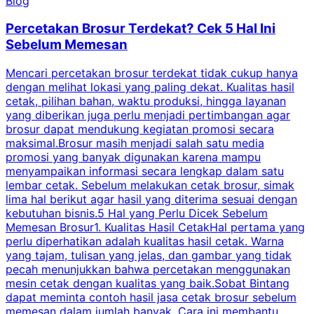
Blog
Percetakan Brosur Terdekat? Cek 5 Hal Ini
Sebelum Memesan
Mencari percetakan brosur terdekat tidak cukup hanya
C
dengan melihat lokasi yang paling dekat. Kualitas hasil
cetak, pilihan bahan, waktu produksi, hingga layanan
S
yang diberikan juga perlu menjadi pertimbangan agar
t
brosur dapat mendukung kegiatan promosi secara
n
maksimal.Brosur masih menjadi salah satu media
k
promosi yang banyak digunakan karena mampu
d
menyampaikan informasi secara lengkap dalam satu
c
lembar cetak. Sebelum melakukan cetak brosur, simak
lima hal berikut agar hasil yang diterima sesuai dengan
s
kebutuhan bisnis.5 Hal yang Perlu Dicek Sebelum
Memesan Brosur1. Kualitas Hasil CetakHal pertama yang
perlu diperhatikan adalah kualitas hasil cetak. Warna
m
yang tajam, tulisan yang jelas, dan gambar yang tidak
U
pecah menunjukkan bahwa percetakan menggunakan
mesin cetak dengan kualitas yang baik.Sobat Bintang
dapat meminta contoh hasil jasa cetak brosur sebelum
memesan dalam jumlah banyak. Cara ini membantu
u