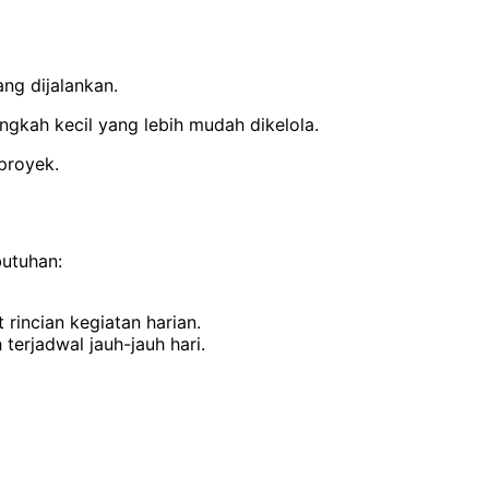
ng dijalankan.
gkah kecil yang lebih mudah dikelola.
proyek.
butuhan:
incian kegiatan harian.
erjadwal jauh-jauh hari.