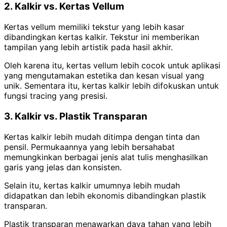
2. Kalkir vs. Kertas Vellum
Kertas vellum memiliki tekstur yang lebih kasar
dibandingkan kertas kalkir. Tekstur ini memberikan
tampilan yang lebih artistik pada hasil akhir.
Oleh karena itu, kertas vellum lebih cocok untuk aplikasi
yang mengutamakan estetika dan kesan visual yang
unik. Sementara itu, kertas kalkir lebih difokuskan untuk
fungsi tracing yang presisi.
3. Kalkir vs. Plastik Transparan
Kertas kalkir lebih mudah ditimpa dengan tinta dan
pensil. Permukaannya yang lebih bersahabat
memungkinkan berbagai jenis alat tulis menghasilkan
garis yang jelas dan konsisten.
Selain itu, kertas kalkir umumnya lebih mudah
didapatkan dan lebih ekonomis dibandingkan plastik
transparan.
Plastik transparan menawarkan daya tahan yang lebih