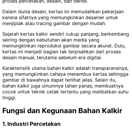
proses percetakan, desain, dan teknik.
Dalam dunia desain, kertas ini memudahkan pekerjaan
karena sifatnya yang memungkinkan desainer untuk
menjiplak atau tracing gambar dengan mudah.
Sejarah kertas kalkir sendiri cukup panjang, berkembang
seiring dengan kebutuhan akan media yang
memungkinkan reproduksi gambar secara akurat. Dulu,
kertas ini menjadi bagian tak terpisahkan dari proses
desain manual, terutama sebelum era digital.
Karakteristik utama bahan kalkir adalah transparansinya,
yang memungkinkan cahaya menembus kertas sehingga
gambar di bawahnya dapat terlihat jelas. Selain itu,
bahan kalkir juga umumnya tahan panas, membuatnya
cocok untuk teknik cetak tertentu yang melibatkan suhu
tinggi.
Fungsi dan Kegunaan Bahan Kalkir
1. Industri Percetakan