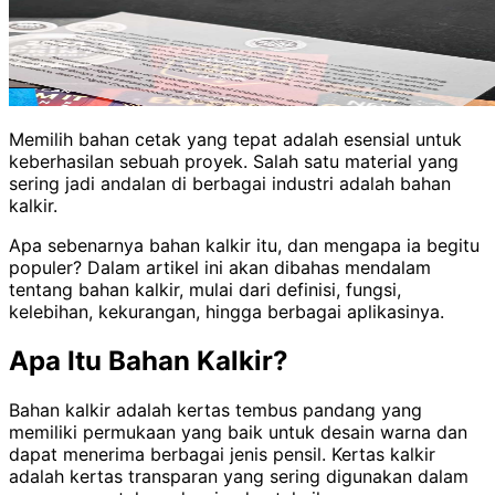
Memilih bahan cetak yang tepat adalah esensial untuk
keberhasilan sebuah proyek. Salah satu material yang
sering jadi andalan di berbagai industri adalah bahan
kalkir.
Apa sebenarnya bahan kalkir itu, dan mengapa ia begitu
populer? Dalam artikel ini akan dibahas mendalam
tentang bahan kalkir, mulai dari definisi, fungsi,
kelebihan, kekurangan, hingga berbagai aplikasinya.
Apa Itu Bahan Kalkir?
Bahan kalkir adalah kertas tembus pandang yang
memiliki permukaan yang baik untuk desain warna dan
dapat menerima berbagai jenis pensil. Kertas kalkir
adalah kertas transparan yang sering digunakan dalam