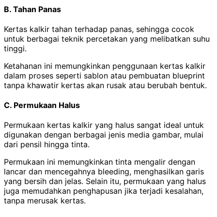
B. Tahan Panas
Kertas kalkir tahan terhadap panas, sehingga cocok
untuk berbagai teknik percetakan yang melibatkan suhu
tinggi.
Ketahanan ini memungkinkan penggunaan kertas kalkir
dalam proses seperti sablon atau pembuatan blueprint
tanpa khawatir kertas akan rusak atau berubah bentuk.
C. Permukaan Halus
Permukaan kertas kalkir yang halus sangat ideal untuk
digunakan dengan berbagai jenis media gambar, mulai
dari pensil hingga tinta.
Permukaan ini memungkinkan tinta mengalir dengan
lancar dan mencegahnya bleeding, menghasilkan garis
yang bersih dan jelas. Selain itu, permukaan yang halus
juga memudahkan penghapusan jika terjadi kesalahan,
tanpa merusak kertas.