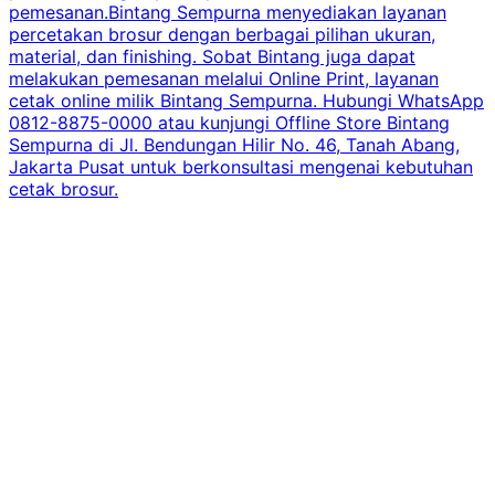
pemesanan.Bintang Sempurna menyediakan layanan
percetakan brosur dengan berbagai pilihan ukuran,
material, dan finishing. Sobat Bintang juga dapat
melakukan pemesanan melalui Online Print, layanan
cetak online milik Bintang Sempurna. Hubungi WhatsApp
0812-8875-0000 atau kunjungi Offline Store Bintang
Sempurna di Jl. Bendungan Hilir No. 46, Tanah Abang,
Jakarta Pusat untuk berkonsultasi mengenai kebutuhan
cetak brosur.