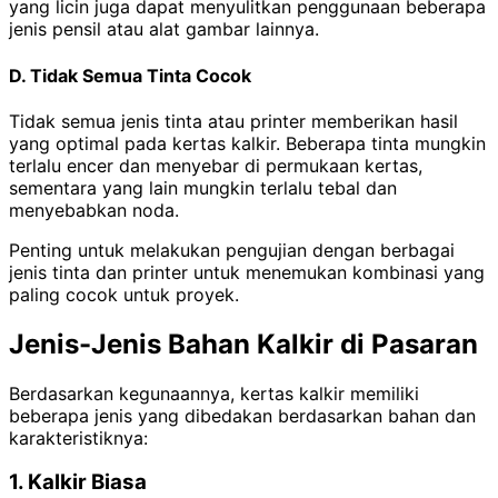
yang licin juga dapat menyulitkan penggunaan beberapa
jenis pensil atau alat gambar lainnya.
D. Tidak Semua Tinta Cocok
Tidak semua jenis tinta atau printer memberikan hasil
yang optimal pada kertas kalkir. Beberapa tinta mungkin
terlalu encer dan menyebar di permukaan kertas,
sementara yang lain mungkin terlalu tebal dan
menyebabkan noda.
Penting untuk melakukan pengujian dengan berbagai
jenis tinta dan printer untuk menemukan kombinasi yang
paling cocok untuk proyek.
Jenis-Jenis Bahan Kalkir di Pasaran
Berdasarkan kegunaannya, kertas kalkir memiliki
beberapa jenis yang dibedakan berdasarkan bahan dan
karakteristiknya:
1. Kalkir Biasa