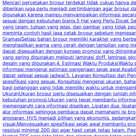
Mencari percetakan brosur terdekat tidak cukup hanya deng
diberikan juga perlu menjadi pertimbangan agar brosur 
digunakan karena mampu menyampaikan informasi secara l
sesuai dengan kebutuhan bisnis.5 Hal yang Perlu Dicek Se
yang tajam, tulisan yang jelas, dan gambar yang tidak 
meminta contoh hasil jasa cetak brosur sebelum memesan
GramasiSetiap bahan brosur memiliki karakter yang berb
menghasilkan warna yang cerah dengan tampilan yang men
dapat disesuaikan dengan konsep promosi yang diinginkan
yang sering digunakan meliputi laminasi doff, laminasi gl
desain yang digunakan.4. Estimasi Waktu ProduksiWaktu p
informasi mengenai estimasi pengerjaan sejak awal.Apabi
dapat selesai sesuai jadwal.5. Layanan Konsultasi dan P
spesifikasi yang sesuai. Konsultasi mengenai ukuran, ba
bagi pelanggan yang tidak memiliki waktu untuk mengam
UkuranUkuran brosur perlu disesuaikan dengan jumlah inf
kebutuhan promosi.Ukuran yang tepat membantu informasi 
memengaruhi cara informasi disajikan. Lipatan dua, lipata
alur informasi sehingga pembaca dapat memahami isi br
anggaran. HVS menjadi pilihan yang ekonomis, sedangka
visual.Menyesuaikan spesifikasi sejak awal membantu pro
resolusi minimal 300 dpi agar hasil cetak tetap tajam. Past