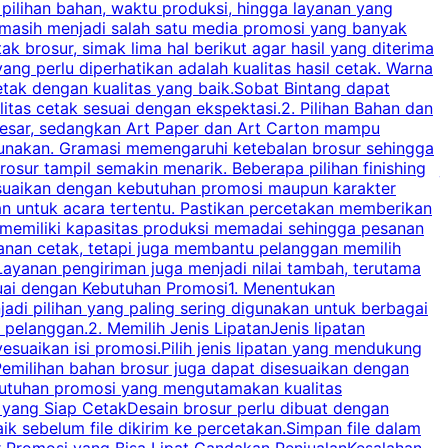
 pilihan bahan, waktu produksi, hingga layanan yang
C
 masih menjadi salah satu media promosi yang banyak
a
brosur, simak lima hal berikut agar hasil yang diterima
p
ng perlu diperhatikan adalah kualitas hasil cetak. Warna
s
tak dengan kualitas yang baik.Sobat Bintang dapat
tas cetak sesuai dengan ekspektasi.2. Pilihan Bahan dan
u
besar, sedangkan Art Paper dan Art Carton mampu
s
igunakan. Gramasi memengaruhi ketebalan brosur sehingga
a
osur tampil semakin menarik. Beberapa pilihan finishing
j
disesuaikan dengan kebutuhan promosi maupun karakter
k
an untuk acara tertentu. Pastikan percetakan memberikan
m
 memiliki kapasitas produksi memadai sehingga pesanan
n
yanan cetak, tetapi juga membantu pelanggan memilih
t
ayanan pengiriman juga menjadi nilai tambah, terutama
suai dengan Kebutuhan Promosi1. Menentukan
d
adi pilihan yang paling sering digunakan untuk berbagai
d
elanggan.2. Memilih Jenis LipatanJenis lipatan
g
esuaikan isi promosi.Pilih jenis lipatan yang mendukung
C
milihan bahan brosur juga dapat disesuaikan dengan
butuhan promosi yang mengutamakan kualitas
a
n yang Siap CetakDesain brosur perlu dibuat dengan
m
baik sebelum file dikirim ke percetakan.Simpan file dalam