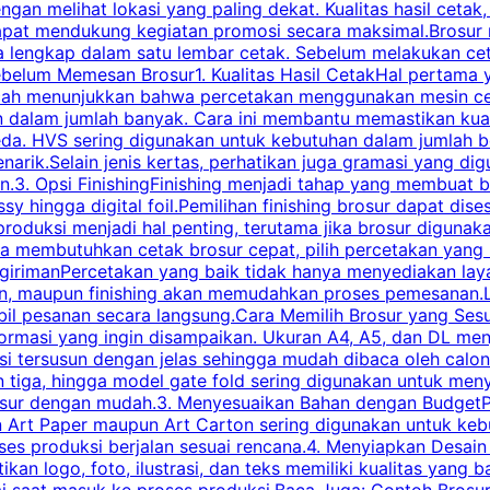
an melihat lokasi yang paling dekat. Kualitas hasil cetak,
dapat mendukung kegiatan promosi secara maksimal.Brosur
engkap dalam satu lembar cetak. Sebelum melakukan cetak 
belum Memesan Brosur1. Kualitas Hasil CetakHal pertama ya
pecah menunjukkan bahwa percetakan menggunakan mesin ce
 dalam jumlah banyak. Cara ini membantu memastikan kuali
eda. HVS sering digunakan untuk kebutuhan dalam jumlah 
arik.Selain jenis kertas, perhatikan juga gramasi yang d
.3. Opsi FinishingFinishing menjadi tahap yang membuat br
ossy hingga digital foil.Pemilihan finishing brosur dapat 
roduksi menjadi hal penting, terutama jika brosur digunak
la membutuhkan cetak brosur cepat, pilih percetakan yang
engirimanPercetakan yang baik tidak hanya menyediakan la
han, maupun finishing akan memudahkan proses pemesanan.L
bil pesanan secara langsung.Cara Memilih Brosur yang Se
ormasi yang ingin disampaikan. Ukuran A4, A5, dan DL menj
tersusun dengan jelas sehingga mudah dibaca oleh calon p
n tiga, hingga model gate fold sering digunakan untuk meny
osur dengan mudah.3. Menyesuaikan Bahan dengan BudgetPe
n Art Paper maupun Art Carton sering digunakan untuk ke
ses produksi berjalan sesuai rencana.4. Menyiapkan Desai
ikan logo, foto, ilustrasi, dan teks memiliki kualitas yang 