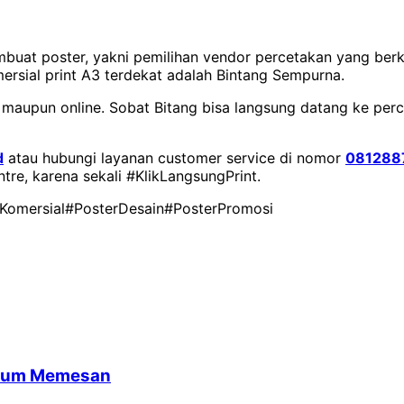
mbuat poster, yakni pemilihan vendor percetakan yang berk
rsial print A3 terdekat adalah Bintang Sempurna.
 maupun online. Sobat Bitang bisa langsung datang ke perc
d
atau hubungi layanan customer service di nomor
081288
ntre, karena sekali #KlikLangsungPrint.
Komersial
#PosterDesain
#PosterPromosi
belum Memesan