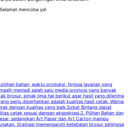
. Selamat mencoba ya!
 pilihan bahan, waktu produksi, hingga layanan yang
C
 masih menjadi salah satu media promosi yang banyak
a
brosur, simak lima hal berikut agar hasil yang diterima
p
ng perlu diperhatikan adalah kualitas hasil cetak. Warna
s
tak dengan kualitas yang baik.Sobat Bintang dapat
tas cetak sesuai dengan ekspektasi.2. Pilihan Bahan dan
u
besar, sedangkan Art Paper dan Art Carton mampu
s
igunakan. Gramasi memengaruhi ketebalan brosur sehingga
a