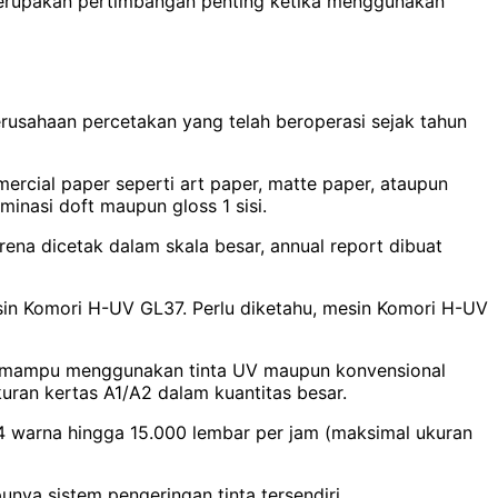
 merupakan pertimbangan penting ketika menggunakan
rusahaan percetakan yang telah beroperasi sejak tahun
rcial paper seperti art paper, matte paper, ataupun
inasi doft maupun gloss 1 sisi.
ena dicetak dalam skala besar, annual report dibuat
in Komori H-UV GL37. Perlu diketahu, mesin Komori H-UV
an mampu menggunakan tinta UV maupun konvensional
uran kertas A1/A2 dalam kuantitas besar.
 4 warna hingga 15.000 lembar per jam (maksimal ukuran
nya sistem pengeringan tinta tersendiri.