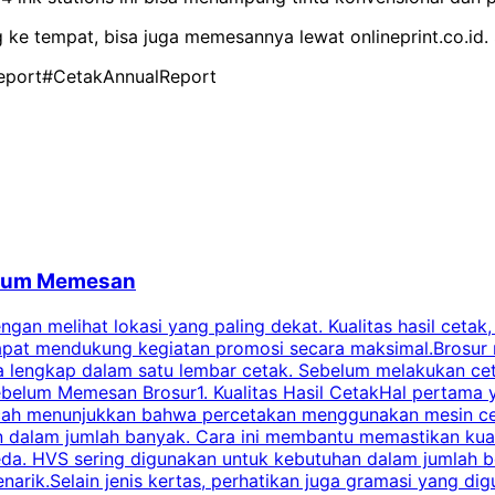
g ke tempat, bisa juga memesannya lewat onlineprint.co.id
eport
#CetakAnnualReport
belum Memesan
an melihat lokasi yang paling dekat. Kualitas hasil cetak,
dapat mendukung kegiatan promosi secara maksimal.Brosur
engkap dalam satu lembar cetak. Sebelum melakukan cetak 
belum Memesan Brosur1. Kualitas Hasil CetakHal pertama ya
pecah menunjukkan bahwa percetakan menggunakan mesin ce
 dalam jumlah banyak. Cara ini membantu memastikan kuali
eda. HVS sering digunakan untuk kebutuhan dalam jumlah 
arik.Selain jenis kertas, perhatikan juga gramasi yang d