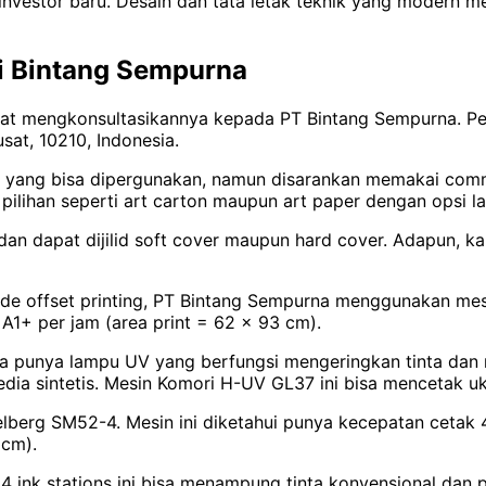
investor baru. Desain dan tata letak teknik yang modern
i Bintang Sempurna
pat mengkonsultasikannya kepada PT Bintang Sempurna. Pe
usat, 10210, Indonesia.
s yang bisa dipergunakan, namun disarankan memakai comme
ilihan seperti art carton maupun art paper dengan opsi lam
n dapat dijilid soft cover maupun hard cover. Adapun, kar
e offset printing, PT Bintang Sempurna menggunakan mes
1+ per jam (area print = 62 x 93 cm).
juga punya lampu UV yang berfungsi mengeringkan tinta d
ia sintetis. Mesin Komori H-UV GL37 ini bisa mencetak uk
delberg SM52-4. Mesin ini diketahui punya kecepatan cetak
 cm).
ink stations ini bisa menampung tinta konvensional dan pu