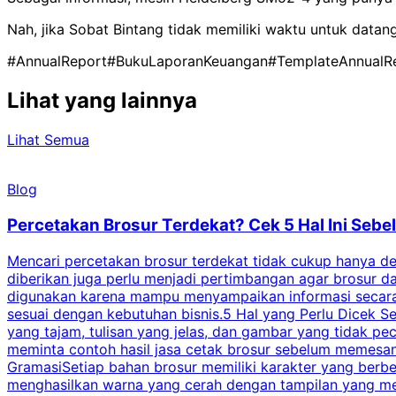
Nah, jika Sobat Bintang tidak memiliki waktu untuk datan
#AnnualReport
#BukuLaporanKeuangan
#TemplateAnnualR
Lihat yang lainnya
Lihat Semua
Blog
Percetakan Brosur Terdekat? Cek 5 Hal Ini Se
Mencari percetakan brosur terdekat tidak cukup hanya deng
diberikan juga perlu menjadi pertimbangan agar brosur 
digunakan karena mampu menyampaikan informasi secara l
sesuai dengan kebutuhan bisnis.5 Hal yang Perlu Dicek Se
yang tajam, tulisan yang jelas, dan gambar yang tidak 
meminta contoh hasil jasa cetak brosur sebelum memesan
GramasiSetiap bahan brosur memiliki karakter yang berb
menghasilkan warna yang cerah dengan tampilan yang men