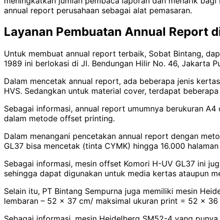
meningkatkan jumlah pembaca laporan dan menarik bagi 
annual report perusahaan sebagai alat pemasaran.
Layanan Pembuatan Annual Report d
Untuk membuat annual report terbaik, Sobat Bintang, da
1989 ini berlokasi di Jl. Bendungan Hilir No. 46, Jakarta P
Dalam mencetak annual report, ada beberapa jenis kerta
HVS. Sedangkan untuk material cover, terdapat beberapa p
Sebagai informasi, annual report umumnya berukuran A4 da
dalam metode offset printing.
Dalam menangani pencetakan annual report dengan metod
GL37 bisa mencetak (tinta CYMK) hingga 16.000 halaman A
Sebagai informasi, mesin offset Komori H-UV GL37 ini 
sehingga dapat digunakan untuk media kertas ataupun med
Selain itu, PT Bintang Sempurna juga memiliki mesin Hei
lembaran – 52 x 37 cm/ maksimal ukuran print = 52 x 36
Sebagai informasi, mesin Heidelberg SM52-4 yang punya 4 