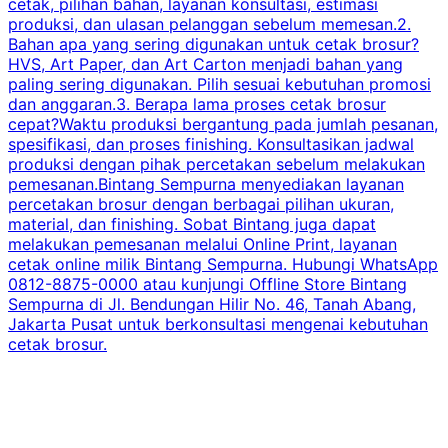
cetak, pilihan bahan, layanan konsultasi, estimasi
produksi, dan ulasan pelanggan sebelum memesan.2.
Bahan apa yang sering digunakan untuk cetak brosur?
HVS, Art Paper, dan Art Carton menjadi bahan yang
paling sering digunakan. Pilih sesuai kebutuhan promosi
dan anggaran.3. Berapa lama proses cetak brosur
cepat?Waktu produksi bergantung pada jumlah pesanan,
spesifikasi, dan proses finishing. Konsultasikan jadwal
produksi dengan pihak percetakan sebelum melakukan
pemesanan.Bintang Sempurna menyediakan layanan
percetakan brosur dengan berbagai pilihan ukuran,
material, dan finishing. Sobat Bintang juga dapat
melakukan pemesanan melalui Online Print, layanan
cetak online milik Bintang Sempurna. Hubungi WhatsApp
0812-8875-0000 atau kunjungi Offline Store Bintang
Sempurna di Jl. Bendungan Hilir No. 46, Tanah Abang,
Jakarta Pusat untuk berkonsultasi mengenai kebutuhan
cetak brosur.