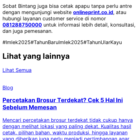
Sobat Bintang juga bisa cetak apapu tanpa perlu antre
dengan mengunjungi website
onlineprint.co.id
, atau
hubungi layanan customer service di nomor
081288750000
untuk informasi lebih detail, konsultasi,
dan juga pemesanan.
#Imlek2025
#TahunBaruImlek2025
#TahunUlarKayu
Lihat yang lainnya
Lihat Semua
Blog
Percetakan Brosur Terdekat? Cek 5 Hal Ini
Sebelum Memesan
Mencari percetakan brosur terdekat tidak cukup hanya
C
dengan melihat lokasi yang paling dekat. Kualitas hasil
cetak, pilihan bahan, waktu produksi, hingga layanan
S
yang diberikan juga perlu menjadi pertimbangan agar
t