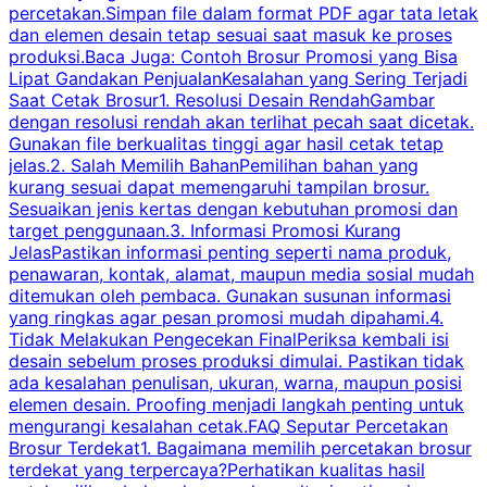
percetakan.Simpan file dalam format PDF agar tata letak
dan elemen desain tetap sesuai saat masuk ke proses
produksi.Baca Juga: Contoh Brosur Promosi yang Bisa
s
Lipat Gandakan PenjualanKesalahan yang Sering Terjadi
Saat Cetak Brosur1. Resolusi Desain RendahGambar
dengan resolusi rendah akan terlihat pecah saat dicetak.
p
Gunakan file berkualitas tinggi agar hasil cetak tetap
T
jelas.2. Salah Memilih BahanPemilihan bahan yang
p
kurang sesuai dapat memengaruhi tampilan brosur.
Sesuaikan jenis kertas dengan kebutuhan promosi dan
m
target penggunaan.3. Informasi Promosi Kurang
JelasPastikan informasi penting seperti nama produk,
p
penawaran, kontak, alamat, maupun media sosial mudah
s
ditemukan oleh pembaca. Gunakan susunan informasi
yang ringkas agar pesan promosi mudah dipahami.4.
O
Tidak Melakukan Pengecekan FinalPeriksa kembali isi
desain sebelum proses produksi dimulai. Pastikan tidak
k
ada kesalahan penulisan, ukuran, warna, maupun posisi
H
elemen desain. Proofing menjadi langkah penting untuk
mengurangi kesalahan cetak.FAQ Seputar Percetakan
s
Brosur Terdekat1. Bagaimana memilih percetakan brosur
terdekat yang terpercaya?Perhatikan kualitas hasil