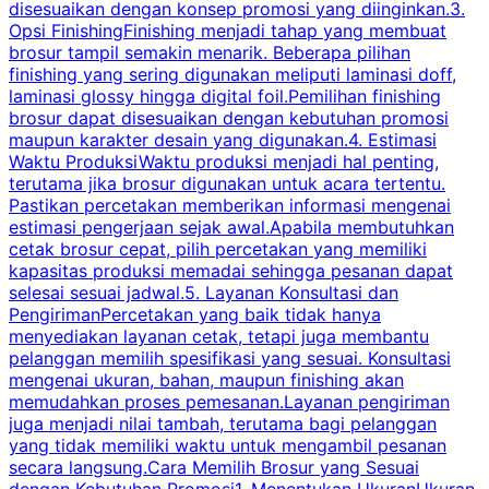
disesuaikan dengan konsep promosi yang diinginkan.3.
s
Opsi FinishingFinishing menjadi tahap yang membuat
brosur tampil semakin menarik. Beberapa pilihan
d
finishing yang sering digunakan meliputi laminasi doff,
g
laminasi glossy hingga digital foil.Pemilihan finishing
d
brosur dapat disesuaikan dengan kebutuhan promosi
p
maupun karakter desain yang digunakan.4. Estimasi
Waktu ProduksiWaktu produksi menjadi hal penting,
terutama jika brosur digunakan untuk acara tertentu.
s
Pastikan percetakan memberikan informasi mengenai
s
estimasi pengerjaan sejak awal.Apabila membutuhkan
m
cetak brosur cepat, pilih percetakan yang memiliki
d
kapasitas produksi memadai sehingga pesanan dapat
selesai sesuai jadwal.5. Layanan Konsultasi dan
t
PengirimanPercetakan yang baik tidak hanya
S
menyediakan layanan cetak, tetapi juga membantu
t
pelanggan memilih spesifikasi yang sesuai. Konsultasi
b
mengenai ukuran, bahan, maupun finishing akan
memudahkan proses pemesanan.Layanan pengiriman
h
juga menjadi nilai tambah, terutama bagi pelanggan
p
yang tidak memiliki waktu untuk mengambil pesanan
m
secara langsung.Cara Memilih Brosur yang Sesuai
dengan Kebutuhan Promosi1. Menentukan UkuranUkuran
w