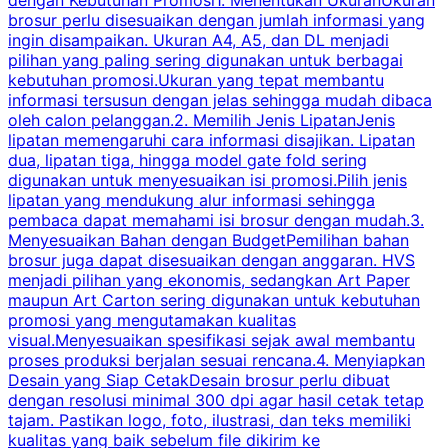
brosur perlu disesuaikan dengan jumlah informasi yang
ingin disampaikan. Ukuran A4, A5, dan DL menjadi
pilihan yang paling sering digunakan untuk berbagai
f
kebutuhan promosi.Ukuran yang tepat membantu
d
informasi tersusun dengan jelas sehingga mudah dibaca
l
oleh calon pelanggan.2. Memilih Jenis LipatanJenis
t
lipatan memengaruhi cara informasi disajikan. Lipatan
S
dua, lipatan tiga, hingga model gate fold sering
P
digunakan untuk menyesuaikan isi promosi.Pilih jenis
lipatan yang mendukung alur informasi sehingga
s
pembaca dapat memahami isi brosur dengan mudah.3.
i
Menyesuaikan Bahan dengan BudgetPemilihan bahan
brosur juga dapat disesuaikan dengan anggaran. HVS
menjadi pilihan yang ekonomis, sedangkan Art Paper
d
maupun Art Carton sering digunakan untuk kebutuhan
t
promosi yang mengutamakan kualitas
t
visual.Menyesuaikan spesifikasi sejak awal membantu
proses produksi berjalan sesuai rencana.4. Menyiapkan
k
Desain yang Siap CetakDesain brosur perlu dibuat
dengan resolusi minimal 300 dpi agar hasil cetak tetap
tajam. Pastikan logo, foto, ilustrasi, dan teks memiliki
kualitas yang baik sebelum file dikirim ke