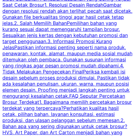
Saat Cetak Brosur1. Resolusi Desain RendahGambar
dengan resolusi rendah akan terlihat pecah saat dicetak.
p
Gunakan file berkualitas tinggi agar hasil cetak tetap
T
jelas.2. Salah Memilih BahanPemilihan bahan yang
p
kurang sesuai dapat memengaruhi tampilan brosur.
Sesuaikan jenis kertas dengan kebutuhan promosi dan
m
target penggunaan.3. Informasi Promosi Kurang
JelasPastikan informasi penting seperti nama produk,
p
penawaran, kontak, alamat, maupun media sosial mudah
s
ditemukan oleh pembaca. Gunakan susunan informasi
yang ringkas agar pesan promosi mudah dipahami.4.
O
Tidak Melakukan Pengecekan FinalPeriksa kembali isi
desain sebelum proses produksi dimulai. Pastikan tidak
k
ada kesalahan penulisan, ukuran, warna, maupun posisi
H
elemen desain. Proofing menjadi langkah penting untuk
mengurangi kesalahan cetak.FAQ Seputar Percetakan
s
Brosur Terdekat1. Bagaimana memilih percetakan brosur
terdekat yang terpercaya?Perhatikan kualitas hasil
cetak, pilihan bahan, layanan konsultasi, estimasi
produksi, dan ulasan pelanggan sebelum memesan.2.
Bahan apa yang sering digunakan untuk cetak brosur?
HVS, Art Paper, dan Art Carton menjadi bahan yang