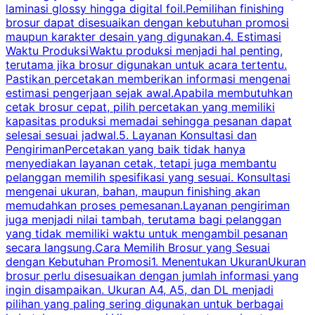
laminasi glossy hingga digital foil.Pemilihan finishing
d
brosur dapat disesuaikan dengan kebutuhan promosi
p
maupun karakter desain yang digunakan.4. Estimasi
Waktu ProduksiWaktu produksi menjadi hal penting,
terutama jika brosur digunakan untuk acara tertentu.
s
Pastikan percetakan memberikan informasi mengenai
s
estimasi pengerjaan sejak awal.Apabila membutuhkan
m
cetak brosur cepat, pilih percetakan yang memiliki
d
kapasitas produksi memadai sehingga pesanan dapat
selesai sesuai jadwal.5. Layanan Konsultasi dan
t
PengirimanPercetakan yang baik tidak hanya
S
menyediakan layanan cetak, tetapi juga membantu
t
pelanggan memilih spesifikasi yang sesuai. Konsultasi
b
mengenai ukuran, bahan, maupun finishing akan
memudahkan proses pemesanan.Layanan pengiriman
h
juga menjadi nilai tambah, terutama bagi pelanggan
p
yang tidak memiliki waktu untuk mengambil pesanan
m
secara langsung.Cara Memilih Brosur yang Sesuai
dengan Kebutuhan Promosi1. Menentukan UkuranUkuran
w
brosur perlu disesuaikan dengan jumlah informasi yang
ingin disampaikan. Ukuran A4, A5, dan DL menjadi
pilihan yang paling sering digunakan untuk berbagai
f