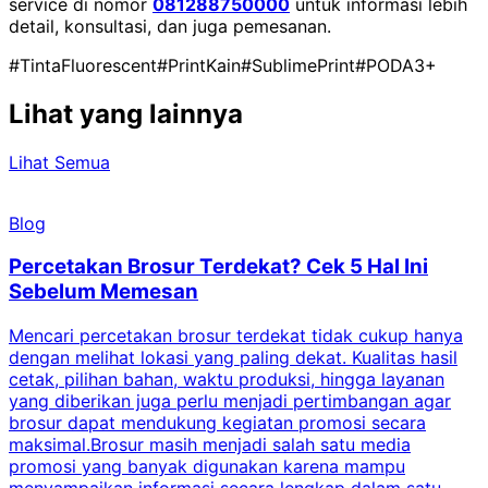
service di nomor
081288750000
untuk informasi lebih
detail, konsultasi, dan juga pemesanan.
#TintaFluorescent
#PrintKain
#SublimePrint
#PODA3+
Lihat yang lainnya
Lihat Semua
Blog
Percetakan Brosur Terdekat? Cek 5 Hal Ini
Sebelum Memesan
Mencari percetakan brosur terdekat tidak cukup hanya
C
dengan melihat lokasi yang paling dekat. Kualitas hasil
cetak, pilihan bahan, waktu produksi, hingga layanan
S
yang diberikan juga perlu menjadi pertimbangan agar
t
brosur dapat mendukung kegiatan promosi secara
n
maksimal.Brosur masih menjadi salah satu media
k
promosi yang banyak digunakan karena mampu
d