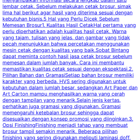
menyampaikan informasi secara lengkap dalam satu
c
lembar cetak. Sebelum melakukan cetak brosur, simak
lima hal berikut agar hasil yang diterima sesuai dengan
s
kebutuhan bisnis.5 Hal yang Perlu Dicek Sebelum
Memesan Brosur1. Kualitas Hasil CetakHal pertama yang
perlu diperhatikan adalah kualitas hasil cetak. Warna
m
yang tajam, tulisan yang jelas, dan gambar yang tidak
U
pecah menunjukkan bahwa percetakan menggunakan
mesin cetak dengan kualitas yang baik.Sobat Bintang
dapat meminta contoh hasil jasa cetak brosur sebelum
memesan dalam jumlah banyak. Cara ini membantu
u
memastikan kualitas cetak sesuai dengan ekspektasi.2.
p
Pilihan Bahan dan GramasiSetiap bahan brosur memiliki
karakter yang berbeda. HVS sering digunakan untuk
i
kebutuhan dalam jumlah besar, sedangkan Art Paper dan
p
Art Carton mampu menghasilkan warna yang cerah
t
dengan tampilan yang menarik.Selain jenis kertas,
perhatikan juga gramasi yang digunakan. Gramasi
t
memengaruhi ketebalan brosur sehingga dapat
disesuaikan dengan konsep promosi yang diinginkan.3.
s
Opsi FinishingFinishing menjadi tahap yang membuat
brosur tampil semakin menarik. Beberapa pilihan
d
finishing yang sering digunakan meliputi laminasi doff,
g