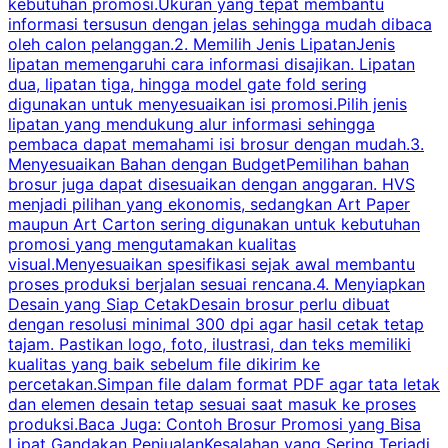
kebutuhan promosi.Ukuran yang tepat membantu
d
informasi tersusun dengan jelas sehingga mudah dibaca
l
oleh calon pelanggan.2. Memilih Jenis LipatanJenis
t
lipatan memengaruhi cara informasi disajikan. Lipatan
S
dua, lipatan tiga, hingga model gate fold sering
P
digunakan untuk menyesuaikan isi promosi.Pilih jenis
lipatan yang mendukung alur informasi sehingga
s
pembaca dapat memahami isi brosur dengan mudah.3.
i
Menyesuaikan Bahan dengan BudgetPemilihan bahan
brosur juga dapat disesuaikan dengan anggaran. HVS
menjadi pilihan yang ekonomis, sedangkan Art Paper
d
maupun Art Carton sering digunakan untuk kebutuhan
t
promosi yang mengutamakan kualitas
t
visual.Menyesuaikan spesifikasi sejak awal membantu
proses produksi berjalan sesuai rencana.4. Menyiapkan
k
Desain yang Siap CetakDesain brosur perlu dibuat
dengan resolusi minimal 300 dpi agar hasil cetak tetap
tajam. Pastikan logo, foto, ilustrasi, dan teks memiliki
kualitas yang baik sebelum file dikirim ke
percetakan.Simpan file dalam format PDF agar tata letak
dan elemen desain tetap sesuai saat masuk ke proses
produksi.Baca Juga: Contoh Brosur Promosi yang Bisa
s
Lipat Gandakan PenjualanKesalahan yang Sering Terjadi