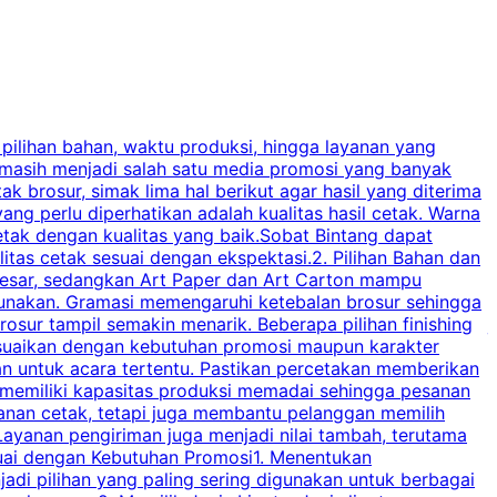
 pilihan bahan, waktu produksi, hingga layanan yang
C
 masih menjadi salah satu media promosi yang banyak
a
brosur, simak lima hal berikut agar hasil yang diterima
p
ng perlu diperhatikan adalah kualitas hasil cetak. Warna
s
tak dengan kualitas yang baik.Sobat Bintang dapat
tas cetak sesuai dengan ekspektasi.2. Pilihan Bahan dan
u
besar, sedangkan Art Paper dan Art Carton mampu
s
igunakan. Gramasi memengaruhi ketebalan brosur sehingga
a
osur tampil semakin menarik. Beberapa pilihan finishing
j
disesuaikan dengan kebutuhan promosi maupun karakter
k
an untuk acara tertentu. Pastikan percetakan memberikan
m
 memiliki kapasitas produksi memadai sehingga pesanan
n
yanan cetak, tetapi juga membantu pelanggan memilih
t
ayanan pengiriman juga menjadi nilai tambah, terutama
suai dengan Kebutuhan Promosi1. Menentukan
d
adi pilihan yang paling sering digunakan untuk berbagai
d