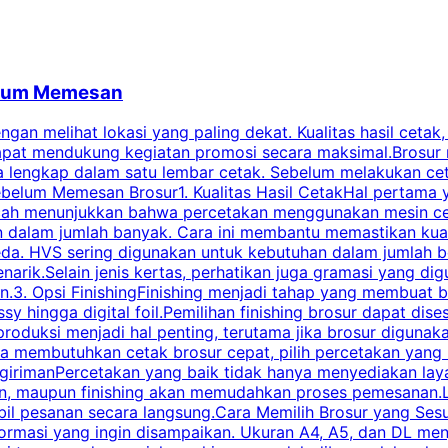
belum Memesan
an melihat lokasi yang paling dekat. Kualitas hasil cetak,
dapat mendukung kegiatan promosi secara maksimal.Brosur
engkap dalam satu lembar cetak. Sebelum melakukan cetak 
belum Memesan Brosur1. Kualitas Hasil CetakHal pertama ya
pecah menunjukkan bahwa percetakan menggunakan mesin ce
 dalam jumlah banyak. Cara ini membantu memastikan kuali
eda. HVS sering digunakan untuk kebutuhan dalam jumlah 
arik.Selain jenis kertas, perhatikan juga gramasi yang d
.3. Opsi FinishingFinishing menjadi tahap yang membuat br
ossy hingga digital foil.Pemilihan finishing brosur dapat 
roduksi menjadi hal penting, terutama jika brosur digunak
la membutuhkan cetak brosur cepat, pilih percetakan yang
engirimanPercetakan yang baik tidak hanya menyediakan la
han, maupun finishing akan memudahkan proses pemesanan.L
bil pesanan secara langsung.Cara Memilih Brosur yang Se
ormasi yang ingin disampaikan. Ukuran A4, A5, dan DL menj