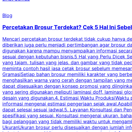
Blog
Percetakan Brosur Terdekat? Cek 5 Hal Ini Se
Mencari percetakan brosur terdekat tidak cukup hanya deng
diberikan juga perlu menjadi pertimbangan agar brosur 
digunakan karena mampu menyampaikan informasi secara l
sesuai dengan kebutuhan bisnis.5 Hal yang Perlu Dicek Se
yang tajam, tulisan yang jelas, dan gambar yang tidak 
meminta contoh hasil jasa cetak brosur sebelum memesan
GramasiSetiap bahan brosur memiliki karakter yang berb
menghasilkan warna yang cerah dengan tampilan yang men
dapat disesuaikan dengan konsep promosi yang diinginkan
yang sering digunakan meliputi laminasi doff, laminasi gl
desain yang digunakan.4. Estimasi Waktu ProduksiWaktu p
informasi mengenai estimasi pengerjaan sejak awal.Apabi
dapat selesai sesuai jadwal.5. Layanan Konsultasi dan P
spesifikasi yang sesuai. Konsultasi mengenai ukuran, ba
bagi pelanggan yang tidak memiliki waktu untuk mengam
UkuranUkuran brosur perlu disesuaikan dengan jumlah inf