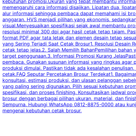
kebutuhan promosi.Ukuran yang tepat membantu informasi 
memengaruhi cara informasi disajikan. Lipatan dua, lipata
alur informasi sehingga pembaca dapat memahami isi br
anggaran. HVS menjadi pilihan yang ekonomis, sedangka
visual.Menyesuaikan spesifikasi sejak awal membantu pro
resolusi minimal 300 dpi agar hasil cetak tetap tajam. Past
format PDF agar tata letak dan elemen desain tetap sesu
yang Sering Terjadi Saat Cetak Brosur1. Resolusi Desain R
cetak tetap jelas.2. Salah Memilih BahanPemilihan bahan
target penggunaan.3. Informasi Promosi Kurang JelasPast
pembaca. Gunakan susunan informasi yang ringkas agar p
produksi dimulai. Pastikan tidak ada kesalahan penulisan
cetak.FAQ Seputar Percetakan Brosur Terdekat1. Bagaimana
konsultasi, estimasi produksi, dan ulasan pelanggan seb
yang paling sering digunakan. Pilih sesuai kebutuhan pr
spesifikasi, dan proses finishing. Konsultasikan jadwa
brosur dengan berbagai pilihan ukuran, material, dan fini
Sempurna. Hubungi WhatsApp 0812-8875-0000 atau kunjungi
mengenai kebutuhan cetak brosur.