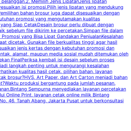
elanggan.2. Memilih Jenis LipatanJenis lipatan
g
esuaikan isi promosi.Pilih jenis lipatan yang mendukung
C
milihan bahan brosur juga dapat disesuaikan dengan
butuhan promosi yang mengutamakan kualitas
a
n yang Siap CetakDesain brosur perlu dibuat dengan
m
baik sebelum file dikirim ke percetakan.Simpan file dalam
r Promosi yang Bisa Lipat Gandakan PenjualanKesalahan
t dicetak. Gunakan file berkualitas tinggi agar hasil
p
esuaikan jenis kertas dengan kebutuhan promosi dan
ontak, alamat, maupun media sosial mudah ditemukan oleh
s
an FinalPeriksa kembali isi desain sebelum proses
c
njadi langkah penting untuk mengurangi kesalahan
P
tikan kualitas hasil cetak, pilihan bahan, layanan
tak brosur?HVS, Art Paper, dan Art Carton menjadi bahan
pat?Waktu produksi bergantung pada jumlah pesanan,
esanan.Bintang Sempurna menyediakan layanan percetakan
 Online Print, layanan cetak online milik Bintang
o. 46, Tanah Abang, Jakarta Pusat untuk berkonsultasi