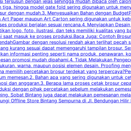
tersusun dengan jelas sehingga mudah dibaca oleh calon p
n tiga, hingga model gate fold sering digunakan untuk meny
osur dengan mudah.3. Menyesuaikan Bahan dengan BudgetPe
n Art Paper maupun Art Carton sering digunakan untuk ke
ses produksi berjalan sesuai rencana.4. Menyiapkan Desai
ikan logo, foto, ilustrasi, dan teks memiliki kualitas yang 
ai saat masuk ke proses produksi.Baca Juga: Contoh Brosu
endahGambar dengan resolusi rendah akan terlihat pecah saa
 yang kurang sesuai dapat memengaruhi tampilan brosur. S
ikan informasi penting seperti nama produk, penawaran, k
esan promosi mudah dipahami.4. Tidak Melakukan Pengecek
, ukuran, warna, maupun posisi elemen desain. Proofing me
 memilih percetakan brosur terdekat yang terpercaya?Perha
elum memesan.2. Bahan apa yang sering digunakan untuk ce
omosi dan anggaran.3. Berapa lama proses cetak brosur ce
l produksi dengan pihak percetakan sebelum melakukan pem
shing. Sobat Bintang juga dapat melakukan pemesanan melalui
 Offline Store Bintang Sempurna di Jl. Bendungan Hilir N