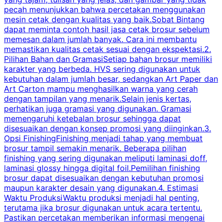
pecah menunjukkan bahwa percetakan menggunakan
mesin cetak dengan kualitas yang baik.Sobat Bintang
dapat meminta contoh hasil jasa cetak brosur sebelum
memesan dalam jumlah banyak. Cara ini membantu
u
memastikan kualitas cetak sesuai dengan ekspektasi.2.
p
Pilihan Bahan dan GramasiSetiap bahan brosur memiliki
karakter yang berbeda. HVS sering digunakan untuk
i
kebutuhan dalam jumlah besar, sedangkan Art Paper dan
p
Art Carton mampu menghasilkan warna yang cerah
t
dengan tampilan yang menarik.Selain jenis kertas,
perhatikan juga gramasi yang digunakan. Gramasi
t
memengaruhi ketebalan brosur sehingga dapat
disesuaikan dengan konsep promosi yang diinginkan.3.
s
Opsi FinishingFinishing menjadi tahap yang membuat
brosur tampil semakin menarik. Beberapa pilihan
d
finishing yang sering digunakan meliputi laminasi doff,
g
laminasi glossy hingga digital foil.Pemilihan finishing
d
brosur dapat disesuaikan dengan kebutuhan promosi
p
maupun karakter desain yang digunakan.4. Estimasi
Waktu ProduksiWaktu produksi menjadi hal penting,
terutama jika brosur digunakan untuk acara tertentu.
s
Pastikan percetakan memberikan informasi mengenai
s