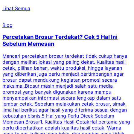
Lihat Semua
Blog
Percetakan Brosur Terdekat? Cek 5 Hal Ini
Sebelum Memesan
Mencari percetakan brosur terdekat tidak cukup hanya
C
dengan melihat lokasi yang paling dekat. Kualitas hasil
cetak, pilihan bahan, waktu produksi, hingga layanan
S
yang diberikan juga perlu menjadi pertimbangan agar
t
brosur dapat mendukung kegiatan promosi secara
n
maksimal.Brosur masih menjadi salah satu media
k
promosi yang banyak digunakan karena mampu
d
menyampaikan informasi secara lengkap dalam satu
c
lembar cetak. Sebelum melakukan cetak brosur, simak
lima hal berikut agar hasil yang diterima sesuai dengan
s
kebutuhan bisnis.5 Hal yang Perlu Dicek Sebelum
Memesan Brosur1. Kualitas Hasil CetakHal pertama yang
perlu diperhatikan adalah kualitas hasil cetak. Warna
m
yang tajam, tulisan yang jelas, dan gambar yang tidak
U