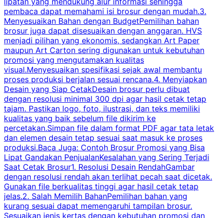
lipatan yang mendukung alur informasi sehingga
s
pembaca dapat memahami isi brosur dengan mudah.3.
i
Menyesuaikan Bahan dengan BudgetPemilihan bahan
brosur juga dapat disesuaikan dengan anggaran. HVS
menjadi pilihan yang ekonomis, sedangkan Art Paper
d
maupun Art Carton sering digunakan untuk kebutuhan
t
promosi yang mengutamakan kualitas
t
visual.Menyesuaikan spesifikasi sejak awal membantu
proses produksi berjalan sesuai rencana.4. Menyiapkan
k
Desain yang Siap CetakDesain brosur perlu dibuat
dengan resolusi minimal 300 dpi agar hasil cetak tetap
tajam. Pastikan logo, foto, ilustrasi, dan teks memiliki
kualitas yang baik sebelum file dikirim ke
percetakan.Simpan file dalam format PDF agar tata letak
dan elemen desain tetap sesuai saat masuk ke proses
produksi.Baca Juga: Contoh Brosur Promosi yang Bisa
s
Lipat Gandakan PenjualanKesalahan yang Sering Terjadi
Saat Cetak Brosur1. Resolusi Desain RendahGambar
dengan resolusi rendah akan terlihat pecah saat dicetak.
p
Gunakan file berkualitas tinggi agar hasil cetak tetap
T
jelas.2. Salah Memilih BahanPemilihan bahan yang
p
kurang sesuai dapat memengaruhi tampilan brosur.
Sesuaikan jenis kertas dengan kebutuhan promosi dan
m