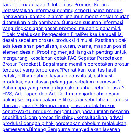
target penggunaan.3. Informasi Promosi Kurang
JelasPastikan informasi penting seperti nama produk,
p
penawaran, kontak, alamat, maupun media sosial mudah
s
ditemukan oleh pembaca. Gunakan susunan informasi
yang ringkas agar pesan promosi mudah dipahami.4.
O
Tidak Melakukan Pengecekan FinalPeriksa kembali isi
desain sebelum proses produksi dimulai. Pastikan tidak
k
ada kesalahan penulisan, ukuran, warna, maupun posisi
H
elemen desain. Proofing menjadi langkah penting untuk
mengurangi kesalahan cetak.FAQ Seputar Percetakan
s
Brosur Terdekat1. Bagaimana memilih percetakan brosur
terdekat yang terpercaya?Perhatikan kualitas hasil
cetak, pilihan bahan, layanan konsultasi, estimasi
produksi, dan ulasan pelanggan sebelum memesan.2.
Bahan apa yang sering digunakan untuk cetak brosur?
HVS, Art Paper, dan Art Carton menjadi bahan yang
paling sering digunakan. Pilih sesuai kebutuhan promosi
dan anggaran.3. Berapa lama proses cetak brosur
cepat?Waktu produksi bergantung pada jumlah pesanan,
spesifikasi, dan proses finishing. Konsultasikan jadwal
produksi dengan pihak percetakan sebelum melakukan
pemesanan.Bintang Sempurna menyediakan layanan