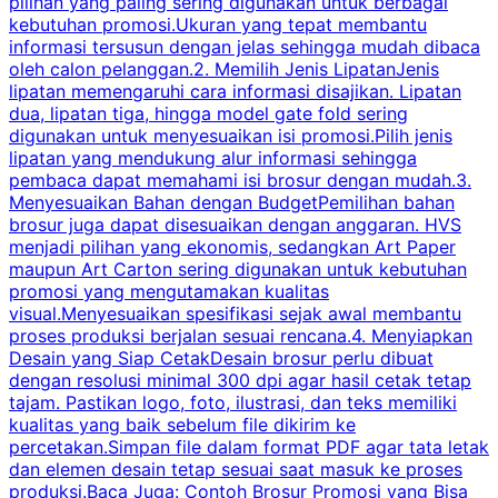
pilihan yang paling sering digunakan untuk berbagai
f
kebutuhan promosi.Ukuran yang tepat membantu
d
informasi tersusun dengan jelas sehingga mudah dibaca
l
oleh calon pelanggan.2. Memilih Jenis LipatanJenis
t
lipatan memengaruhi cara informasi disajikan. Lipatan
S
dua, lipatan tiga, hingga model gate fold sering
P
digunakan untuk menyesuaikan isi promosi.Pilih jenis
lipatan yang mendukung alur informasi sehingga
s
pembaca dapat memahami isi brosur dengan mudah.3.
i
Menyesuaikan Bahan dengan BudgetPemilihan bahan
brosur juga dapat disesuaikan dengan anggaran. HVS
menjadi pilihan yang ekonomis, sedangkan Art Paper
d
maupun Art Carton sering digunakan untuk kebutuhan
t
promosi yang mengutamakan kualitas
t
visual.Menyesuaikan spesifikasi sejak awal membantu
proses produksi berjalan sesuai rencana.4. Menyiapkan
k
Desain yang Siap CetakDesain brosur perlu dibuat
dengan resolusi minimal 300 dpi agar hasil cetak tetap
tajam. Pastikan logo, foto, ilustrasi, dan teks memiliki
kualitas yang baik sebelum file dikirim ke
percetakan.Simpan file dalam format PDF agar tata letak
dan elemen desain tetap sesuai saat masuk ke proses
produksi.Baca Juga: Contoh Brosur Promosi yang Bisa
s