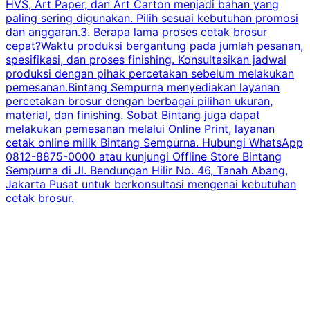
HVS, Art Paper, dan Art Carton menjadi bahan yang
paling sering digunakan. Pilih sesuai kebutuhan promosi
dan anggaran.3. Berapa lama proses cetak brosur
cepat?Waktu produksi bergantung pada jumlah pesanan,
spesifikasi, dan proses finishing. Konsultasikan jadwal
produksi dengan pihak percetakan sebelum melakukan
pemesanan.Bintang Sempurna menyediakan layanan
percetakan brosur dengan berbagai pilihan ukuran,
material, dan finishing. Sobat Bintang juga dapat
melakukan pemesanan melalui Online Print, layanan
cetak online milik Bintang Sempurna. Hubungi WhatsApp
0812-8875-0000 atau kunjungi Offline Store Bintang
Sempurna di Jl. Bendungan Hilir No. 46, Tanah Abang,
Jakarta Pusat untuk berkonsultasi mengenai kebutuhan
cetak brosur.