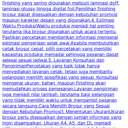
finishing yang sering digunakan meliputi laminasi doff,
g
laminasi glossy hingga digital foil.Pemilihan finishing
d
brosur dapat disesuaikan dengan kebutuhan promosi
p
maupun karakter desain yang digunakan.4. Estimasi
Waktu ProduksiWaktu produksi menjadi hal penting,
terutama jika brosur digunakan untuk acara tertentu.
s
Pastikan percetakan memberikan informasi mengenai
s
estimasi pengerjaan sejak awal.Apabila membutuhkan
m
cetak brosur cepat, pilih percetakan yang memiliki
d
kapasitas produksi memadai sehingga pesanan dapat
selesai sesuai jadwal.5. Layanan Konsultasi dan
t
PengirimanPercetakan yang baik tidak hanya
S
menyediakan layanan cetak, tetapi juga membantu
t
pelanggan memilih spesifikasi yang sesuai. Konsultasi
b
mengenai ukuran, bahan, maupun finishing akan
memudahkan proses pemesanan.Layanan pengiriman
h
juga menjadi nilai tambah, terutama bagi pelanggan
p
yang tidak memiliki waktu untuk mengambil pesanan
m
secara langsung.Cara Memilih Brosur yang Sesuai
dengan Kebutuhan Promosi1. Menentukan UkuranUkuran
w
brosur perlu disesuaikan dengan jumlah informasi yang
ingin disampaikan. Ukuran A4, A5, dan DL menjadi