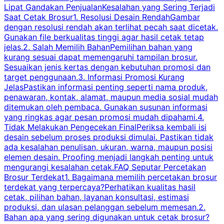
Lipat Gandakan PenjualanKesalahan yang Sering Terjadi
Saat Cetak Brosur1. Resolusi Desain RendahGambar
dengan resolusi rendah akan terlihat pecah saat dicetak.
p
Gunakan file berkualitas tinggi agar hasil cetak tetap
T
jelas.2. Salah Memilih BahanPemilihan bahan yang
p
kurang sesuai dapat memengaruhi tampilan brosur.
Sesuaikan jenis kertas dengan kebutuhan promosi dan
m
target penggunaan.3. Informasi Promosi Kurang
JelasPastikan informasi penting seperti nama produk,
p
penawaran, kontak, alamat, maupun media sosial mudah
s
ditemukan oleh pembaca. Gunakan susunan informasi
yang ringkas agar pesan promosi mudah dipahami.4.
O
Tidak Melakukan Pengecekan FinalPeriksa kembali isi
desain sebelum proses produksi dimulai. Pastikan tidak
k
ada kesalahan penulisan, ukuran, warna, maupun posisi
H
elemen desain. Proofing menjadi langkah penting untuk
mengurangi kesalahan cetak.FAQ Seputar Percetakan
s
Brosur Terdekat1. Bagaimana memilih percetakan brosur
terdekat yang terpercaya?Perhatikan kualitas hasil
cetak, pilihan bahan, layanan konsultasi, estimasi
produksi, dan ulasan pelanggan sebelum memesan.2.
Bahan apa yang sering digunakan untuk cetak brosur?