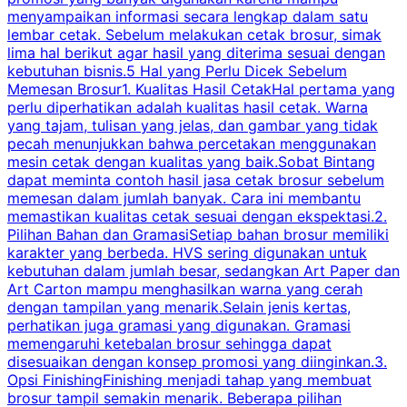
menyampaikan informasi secara lengkap dalam satu
c
lembar cetak. Sebelum melakukan cetak brosur, simak
lima hal berikut agar hasil yang diterima sesuai dengan
s
kebutuhan bisnis.5 Hal yang Perlu Dicek Sebelum
Memesan Brosur1. Kualitas Hasil CetakHal pertama yang
perlu diperhatikan adalah kualitas hasil cetak. Warna
m
yang tajam, tulisan yang jelas, dan gambar yang tidak
U
pecah menunjukkan bahwa percetakan menggunakan
mesin cetak dengan kualitas yang baik.Sobat Bintang
dapat meminta contoh hasil jasa cetak brosur sebelum
memesan dalam jumlah banyak. Cara ini membantu
u
memastikan kualitas cetak sesuai dengan ekspektasi.2.
p
Pilihan Bahan dan GramasiSetiap bahan brosur memiliki
karakter yang berbeda. HVS sering digunakan untuk
i
kebutuhan dalam jumlah besar, sedangkan Art Paper dan
p
Art Carton mampu menghasilkan warna yang cerah
t
dengan tampilan yang menarik.Selain jenis kertas,
perhatikan juga gramasi yang digunakan. Gramasi
t
memengaruhi ketebalan brosur sehingga dapat
disesuaikan dengan konsep promosi yang diinginkan.3.
s
Opsi FinishingFinishing menjadi tahap yang membuat
brosur tampil semakin menarik. Beberapa pilihan
d