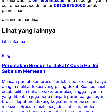
melalui website
onlineprint.co.id
, atau hubungi layanan
customer service di nomor
081288750000
untuk
pemesanan.
desain
merchandise
Lihat yang lainnya
Lihat Semua
Blog
Percetakan Brosur Terdekat? Cek 5 Hal Ini
Sebelum Memesan
Mencari percetakan brosur terdekat tidak cukup hanya
C
dengan melihat lokasi yang paling dekat. Kualitas hasil
cetak, pilihan bahan, waktu produksi, hingga layanan
S
yang diberikan juga perlu menjadi pertimbangan agar
t
brosur dapat mendukung kegiatan promosi secara
n
maksimal.Brosur masih menjadi salah satu media
k
promosi yang banyak digunakan karena mampu
d