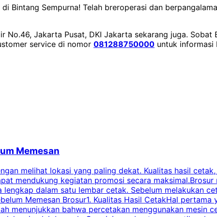
i Bintang Sempurna! Telah breroperasi dan berpangalaman s
ir No.46, Jakarta Pusat, DKI Jakarta sekarang juga.
Sobat B
customer service di nomor
081288750000
untuk informasi 
belum Memesan
an melihat lokasi yang paling dekat. Kualitas hasil cetak,
dapat mendukung kegiatan promosi secara maksimal.Brosur
engkap dalam satu lembar cetak. Sebelum melakukan cetak 
belum Memesan Brosur1. Kualitas Hasil CetakHal pertama ya
pecah menunjukkan bahwa percetakan menggunakan mesin ce