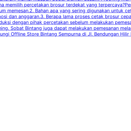
 memilih percetakan brosur terdekat yang terpercaya?Perha
elum memesan.2. Bahan apa yang sering digunakan untuk ce
omosi dan anggaran.3. Berapa lama proses cetak brosur ce
l produksi dengan pihak percetakan sebelum melakukan pem
shing. Sobat Bintang juga dapat melakukan pemesanan melalui
 Offline Store Bintang Sempurna di Jl. Bendungan Hilir N