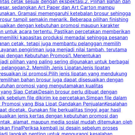
tas cetak sesuai dengan ekspektasi.2. Pilihan Bahan dan
u
besar, sedangkan Art Paper dan Art Carton mampu
s
igunakan. Gramasi memengaruhi ketebalan brosur sehingga
a
osur tampil semakin menarik. Beberapa pilihan finishing
j
disesuaikan dengan kebutuhan promosi maupun karakter
k
an untuk acara tertentu. Pastikan percetakan memberikan
m
 memiliki kapasitas produksi memadai sehingga pesanan
n
yanan cetak, tetapi juga membantu pelanggan memilih
t
ayanan pengiriman juga menjadi nilai tambah, terutama
suai dengan Kebutuhan Promosi1. Menentukan
d
adi pilihan yang paling sering digunakan untuk berbagai
d
elanggan.2. Memilih Jenis LipatanJenis lipatan
g
esuaikan isi promosi.Pilih jenis lipatan yang mendukung
C
milihan bahan brosur juga dapat disesuaikan dengan
butuhan promosi yang mengutamakan kualitas
a
n yang Siap CetakDesain brosur perlu dibuat dengan
m
baik sebelum file dikirim ke percetakan.Simpan file dalam
r Promosi yang Bisa Lipat Gandakan PenjualanKesalahan
t dicetak. Gunakan file berkualitas tinggi agar hasil
p
esuaikan jenis kertas dengan kebutuhan promosi dan
ontak, alamat, maupun media sosial mudah ditemukan oleh
s
an FinalPeriksa kembali isi desain sebelum proses
c
njadi langkah penting untuk mengurangi kesalahan
P