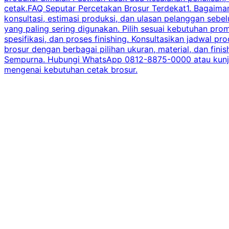
cetak.FAQ Seputar Percetakan Brosur Terdekat1. Bagaimana
konsultasi, estimasi produksi, dan ulasan pelanggan seb
yang paling sering digunakan. Pilih sesuai kebutuhan pr
spesifikasi, dan proses finishing. Konsultasikan jadwa
brosur dengan berbagai pilihan ukuran, material, dan fini
Sempurna. Hubungi WhatsApp 0812-8875-0000 atau kunjungi
mengenai kebutuhan cetak brosur.