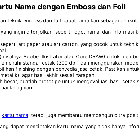
rtu Nama dengan Emboss dan Foil
 teknik emboss dan foil dapat diuraikan sebagai berikut:
 yang ingin ditonjolkan, seperti logo, nama, dan informasi
i, seperti art paper atau art carton, yang cocok untuk tekni
al.
s (misalnya Adobe Illustrator atau CorelDRAW) untuk memb
file memenuhi standar cetak (300 dpi) dan menggunakan mo
ilihan finishing dengan penyedia jasa cetak. Pastikan untu
etalik), agar hasil akhir sesuai harapan.
 besar, buatlah prototipe untuk mengevaluasi hasil ceta
suai keinginan
k
kartu nama
, tetapi juga membantu membangun citra positif
ng dapat menciptakan kartu nama yang tidak hanya informa