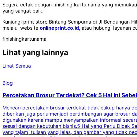
Segera cetak dengan finishing kartu nama yang memukau d
yang sangat baik.
Kunjungi print store Bintang Sempurna di Jl Bendungan Hil
melalui website
onlineprint.co.id
, atau hubungi layanan 
finishing
kartu
nama
Lihat yang lainnya
Lihat Semua
Blog
Percetakan Brosur Terdekat? Cek 5 Hal Ini Se
Mencari percetakan brosur terdekat tidak cukup hanya deng
diberikan juga perlu menjadi pertimbangan agar brosur 
digunakan karena mampu menyampaikan informasi secara l
sesuai dengan kebutuhan bisnis.5 Hal yang Perlu Dicek Se
yang tajam, tulisan yang jelas, dan gambar yang tidak 