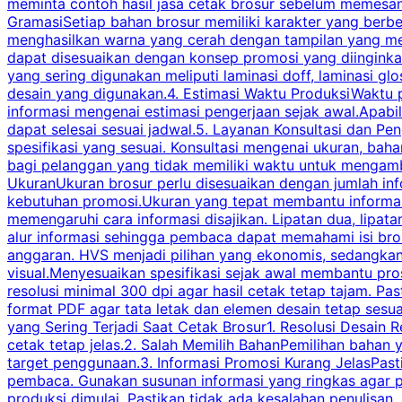
meminta contoh hasil jasa cetak brosur sebelum memesan
GramasiSetiap bahan brosur memiliki karakter yang berb
menghasilkan warna yang cerah dengan tampilan yang men
dapat disesuaikan dengan konsep promosi yang diinginkan
yang sering digunakan meliputi laminasi doff, laminasi gl
desain yang digunakan.4. Estimasi Waktu ProduksiWaktu p
informasi mengenai estimasi pengerjaan sejak awal.Apabi
dapat selesai sesuai jadwal.5. Layanan Konsultasi dan P
spesifikasi yang sesuai. Konsultasi mengenai ukuran, ba
bagi pelanggan yang tidak memiliki waktu untuk mengam
UkuranUkuran brosur perlu disesuaikan dengan jumlah inf
kebutuhan promosi.Ukuran yang tepat membantu informasi 
memengaruhi cara informasi disajikan. Lipatan dua, lipata
alur informasi sehingga pembaca dapat memahami isi br
anggaran. HVS menjadi pilihan yang ekonomis, sedangka
visual.Menyesuaikan spesifikasi sejak awal membantu pro
resolusi minimal 300 dpi agar hasil cetak tetap tajam. Past
format PDF agar tata letak dan elemen desain tetap sesu
yang Sering Terjadi Saat Cetak Brosur1. Resolusi Desain R
cetak tetap jelas.2. Salah Memilih BahanPemilihan bahan
target penggunaan.3. Informasi Promosi Kurang JelasPast
pembaca. Gunakan susunan informasi yang ringkas agar p
produksi dimulai. Pastikan tidak ada kesalahan penulisan