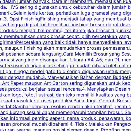
 dalam jumlah banyak. Cara ini membantu memastikan kuali
eda. HVS sering digunakan untuk kebutuhan dalam jumlah 
arik.Selain jenis kertas, perhatikan juga gramasi yang d
.3. Opsi FinishingFinishing menjadi tahap yang membuat br
ossy hingga digital foil.Pemilihan finishing brosur dapat 
roduksi menjadi hal penting, terutama jika brosur digunak
la membutuhkan cetak brosur cepat, pilih percetakan yang
engirimanPercetakan yang baik tidak hanya menyediakan la
han, maupun finishing akan memudahkan proses pemesanan.L
bil pesanan secara langsung.Cara Memilih Brosur yang Se
ormasi yang ingin disampaikan. Ukuran A4, A5, dan DL menj
tersusun dengan jelas sehingga mudah dibaca oleh calon p
n tiga, hingga model gate fold sering digunakan untuk meny
osur dengan mudah.3. Menyesuaikan Bahan dengan BudgetPe
n Art Paper maupun Art Carton sering digunakan untuk ke
ses produksi berjalan sesuai rencana.4. Menyiapkan Desai
ikan logo, foto, ilustrasi, dan teks memiliki kualitas yang 
ai saat masuk ke proses produksi.Baca Juga: Contoh Brosu
endahGambar dengan resolusi rendah akan terlihat pecah saa
 yang kurang sesuai dapat memengaruhi tampilan brosur. S
ikan informasi penting seperti nama produk, penawaran, k
esan promosi mudah dipahami.4. Tidak Melakukan Pengecek
, ukuran, warna, maupun posisi elemen desain. Proofing me