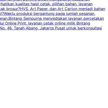
tikan kualitas hasil cetak, pilihan bahan, layanan
tak brosur?HVS, Art Paper, dan Art Carton menjadi bahan
pat?Waktu produksi bergantung pada jumlah pesanan,
esanan.Bintang Sempurna menyediakan layanan percetakan
 Online Print, layanan cetak online milik Bintang
o. 46, Tanah Abang, Jakarta Pusat untuk berkonsultasi