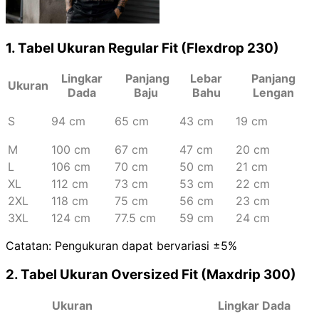
1. Tabel Ukuran Regular Fit (Flexdrop 230)
Lingkar
Panjang
Lebar
Panjang
Ukuran
Dada
Baju
Bahu
Lengan
S
94 cm
65 cm
43 cm
19 cm
M
100 cm
67 cm
47 cm
20 cm
L
106 cm
70 cm
50 cm
21 cm
XL
112 cm
73 cm
53 cm
22 cm
2XL
118
cm
75 cm
56 cm
23 cm
3XL
124 cm
77.5 cm
59 cm
24 cm
Catatan: Pengukuran dapat bervariasi ±5%
2. Tabel Ukuran Oversized Fit (Maxdrip 300)
Ukuran
Lingkar Dada