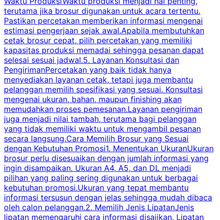
Waktu ProduksiWaktu produksi menjadi hal penting,
terutama jika brosur digunakan untuk acara tertentu.
s
Pastikan percetakan memberikan informasi mengenai
s
estimasi pengerjaan sejak awal.Apabila membutuhkan
m
cetak brosur cepat, pilih percetakan yang memiliki
d
kapasitas produksi memadai sehingga pesanan dapat
selesai sesuai jadwal.5. Layanan Konsultasi dan
t
PengirimanPercetakan yang baik tidak hanya
S
menyediakan layanan cetak, tetapi juga membantu
t
pelanggan memilih spesifikasi yang sesuai. Konsultasi
b
mengenai ukuran, bahan, maupun finishing akan
memudahkan proses pemesanan.Layanan pengiriman
h
juga menjadi nilai tambah, terutama bagi pelanggan
p
yang tidak memiliki waktu untuk mengambil pesanan
m
secara langsung.Cara Memilih Brosur yang Sesuai
dengan Kebutuhan Promosi1. Menentukan UkuranUkuran
w
brosur perlu disesuaikan dengan jumlah informasi yang
ingin disampaikan. Ukuran A4, A5, dan DL menjadi
pilihan yang paling sering digunakan untuk berbagai
f
kebutuhan promosi.Ukuran yang tepat membantu
d
informasi tersusun dengan jelas sehingga mudah dibaca
l
oleh calon pelanggan.2. Memilih Jenis LipatanJenis
t
lipatan memengaruhi cara informasi disajikan. Lipatan
S