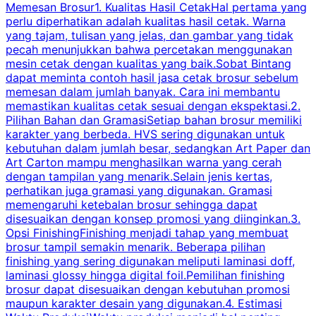
Memesan Brosur1. Kualitas Hasil CetakHal pertama yang
perlu diperhatikan adalah kualitas hasil cetak. Warna
m
yang tajam, tulisan yang jelas, dan gambar yang tidak
U
pecah menunjukkan bahwa percetakan menggunakan
mesin cetak dengan kualitas yang baik.Sobat Bintang
dapat meminta contoh hasil jasa cetak brosur sebelum
memesan dalam jumlah banyak. Cara ini membantu
u
memastikan kualitas cetak sesuai dengan ekspektasi.2.
p
Pilihan Bahan dan GramasiSetiap bahan brosur memiliki
karakter yang berbeda. HVS sering digunakan untuk
i
kebutuhan dalam jumlah besar, sedangkan Art Paper dan
p
Art Carton mampu menghasilkan warna yang cerah
t
dengan tampilan yang menarik.Selain jenis kertas,
perhatikan juga gramasi yang digunakan. Gramasi
t
memengaruhi ketebalan brosur sehingga dapat
disesuaikan dengan konsep promosi yang diinginkan.3.
s
Opsi FinishingFinishing menjadi tahap yang membuat
brosur tampil semakin menarik. Beberapa pilihan
d
finishing yang sering digunakan meliputi laminasi doff,
g
laminasi glossy hingga digital foil.Pemilihan finishing
d
brosur dapat disesuaikan dengan kebutuhan promosi
p
maupun karakter desain yang digunakan.4. Estimasi