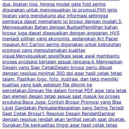
dua, lipatan tiga, hingga model gate fold sering
P
digunakan untuk menyesuaikan isi promosi.Pilih jenis
lipatan yang mendukung alur informasi sehingga
s
pembaca dapat memahami isi brosur dengan mudah.3.
i
Menyesuaikan Bahan dengan BudgetPemilihan bahan
brosur juga dapat disesuaikan dengan anggaran. HVS
menjadi pilihan yang ekonomis, sedangkan Art Paper
d
maupun Art Carton sering digunakan untuk kebutuhan
t
promosi yang mengutamakan kualitas
t
visual.Menyesuaikan spesifikasi sejak awal membantu
proses produksi berjalan sesuai rencana.4. Menyiapkan
k
Desain yang Siap CetakDesain brosur perlu dibuat
dengan resolusi minimal 300 dpi agar hasil cetak tetap
tajam. Pastikan logo, foto, ilustrasi, dan teks memiliki
kualitas yang baik sebelum file dikirim ke
percetakan.Simpan file dalam format PDF agar tata letak
dan elemen desain tetap sesuai saat masuk ke proses
produksi.Baca Juga: Contoh Brosur Promosi yang Bisa
s
Lipat Gandakan PenjualanKesalahan yang Sering Terjadi
Saat Cetak Brosur1. Resolusi Desain RendahGambar
dengan resolusi rendah akan terlihat pecah saat dicetak.
p
Gunakan file berkualitas tinggi agar hasil cetak tetap
T