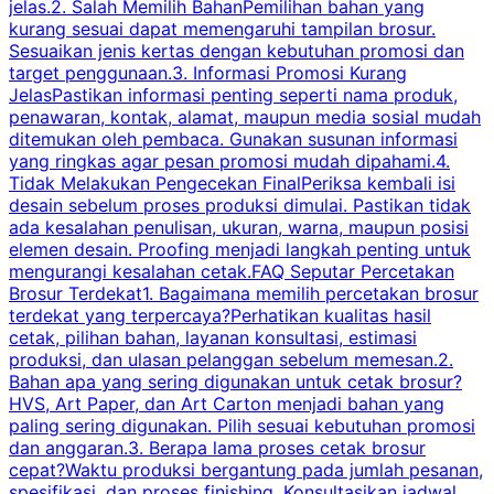
jelas.2. Salah Memilih BahanPemilihan bahan yang
p
kurang sesuai dapat memengaruhi tampilan brosur.
Sesuaikan jenis kertas dengan kebutuhan promosi dan
m
target penggunaan.3. Informasi Promosi Kurang
JelasPastikan informasi penting seperti nama produk,
p
penawaran, kontak, alamat, maupun media sosial mudah
s
ditemukan oleh pembaca. Gunakan susunan informasi
yang ringkas agar pesan promosi mudah dipahami.4.
O
Tidak Melakukan Pengecekan FinalPeriksa kembali isi
desain sebelum proses produksi dimulai. Pastikan tidak
k
ada kesalahan penulisan, ukuran, warna, maupun posisi
H
elemen desain. Proofing menjadi langkah penting untuk
mengurangi kesalahan cetak.FAQ Seputar Percetakan
s
Brosur Terdekat1. Bagaimana memilih percetakan brosur
terdekat yang terpercaya?Perhatikan kualitas hasil
cetak, pilihan bahan, layanan konsultasi, estimasi
produksi, dan ulasan pelanggan sebelum memesan.2.
Bahan apa yang sering digunakan untuk cetak brosur?
HVS, Art Paper, dan Art Carton menjadi bahan yang
paling sering digunakan. Pilih sesuai kebutuhan promosi
dan anggaran.3. Berapa lama proses cetak brosur
cepat?Waktu produksi bergantung pada jumlah pesanan,
spesifikasi, dan proses finishing. Konsultasikan jadwal