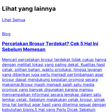
Lihat yang lainnya
Lihat Semua
Blog
Percetakan Brosur Terdekat? Cek 5 Hal Ini
Sebelum Memesan
Mencari percetakan brosur terdekat tidak cukup hanya
C
dengan melihat lokasi yang paling dekat. Kualitas hasil
cetak, pilihan bahan, waktu produksi, hingga layanan
S
yang diberikan juga perlu menjadi pertimbangan agar
t
brosur dapat mendukung kegiatan promosi secara
n
maksimal.Brosur masih menjadi salah satu media
k
promosi yang banyak digunakan karena mampu
d
menyampaikan informasi secara lengkap dalam satu
c
lembar cetak. Sebelum melakukan cetak brosur, simak
lima hal berikut agar hasil yang diterima sesuai dengan
s
kebutuhan bisnis.5 Hal yang Perlu Dicek Sebelum