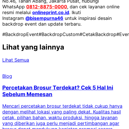
No.46, Tanah Abang, Jakarta Pusat, hubungi
WhatsApp
0812-8875-0000
, dan cek layanan online
resmi melalui
onlineprint.co.id
. Ikuti
Instagram
@bisempurna46
untuk inspirasi desain
backdrop event dan update terbaru.
#BackdropEvent
#BackdropCustom
#CetakBackdrop
#Even
Lihat yang lainnya
Lihat Semua
Blog
Percetakan Brosur Terdekat? Cek 5 Hal Ini
Sebelum Memesan
Mencari percetakan brosur terdekat tidak cukup hanya
C
dengan melihat lokasi yang paling dekat. Kualitas hasil
cetak, pilihan bahan, waktu produksi, hingga layanan
S
yang diberikan juga perlu menjadi pertimbangan agar
t
brosur dapat mendukung kegiatan promosi secara
n