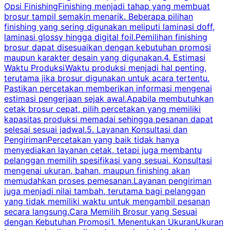
Opsi FinishingFinishing menjadi tahap yang membuat
brosur tampil semakin menarik. Beberapa pilihan
d
finishing yang sering digunakan meliputi laminasi doff,
g
laminasi glossy hingga digital foil.Pemilihan finishing
d
brosur dapat disesuaikan dengan kebutuhan promosi
p
maupun karakter desain yang digunakan.4. Estimasi
Waktu ProduksiWaktu produksi menjadi hal penting,
terutama jika brosur digunakan untuk acara tertentu.
s
Pastikan percetakan memberikan informasi mengenai
s
estimasi pengerjaan sejak awal.Apabila membutuhkan
m
cetak brosur cepat, pilih percetakan yang memiliki
d
kapasitas produksi memadai sehingga pesanan dapat
selesai sesuai jadwal.5. Layanan Konsultasi dan
t
PengirimanPercetakan yang baik tidak hanya
S
menyediakan layanan cetak, tetapi juga membantu
t
pelanggan memilih spesifikasi yang sesuai. Konsultasi
b
mengenai ukuran, bahan, maupun finishing akan
memudahkan proses pemesanan.Layanan pengiriman
h
juga menjadi nilai tambah, terutama bagi pelanggan
p
yang tidak memiliki waktu untuk mengambil pesanan
m
secara langsung.Cara Memilih Brosur yang Sesuai
dengan Kebutuhan Promosi1. Menentukan UkuranUkuran
w