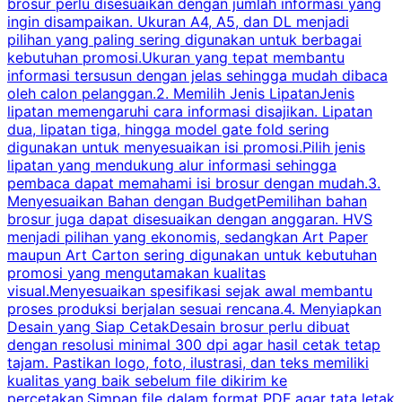
brosur perlu disesuaikan dengan jumlah informasi yang
ingin disampaikan. Ukuran A4, A5, dan DL menjadi
pilihan yang paling sering digunakan untuk berbagai
f
kebutuhan promosi.Ukuran yang tepat membantu
d
informasi tersusun dengan jelas sehingga mudah dibaca
l
oleh calon pelanggan.2. Memilih Jenis LipatanJenis
t
lipatan memengaruhi cara informasi disajikan. Lipatan
S
dua, lipatan tiga, hingga model gate fold sering
P
digunakan untuk menyesuaikan isi promosi.Pilih jenis
lipatan yang mendukung alur informasi sehingga
s
pembaca dapat memahami isi brosur dengan mudah.3.
i
Menyesuaikan Bahan dengan BudgetPemilihan bahan
brosur juga dapat disesuaikan dengan anggaran. HVS
menjadi pilihan yang ekonomis, sedangkan Art Paper
d
maupun Art Carton sering digunakan untuk kebutuhan
t
promosi yang mengutamakan kualitas
t
visual.Menyesuaikan spesifikasi sejak awal membantu
proses produksi berjalan sesuai rencana.4. Menyiapkan
k
Desain yang Siap CetakDesain brosur perlu dibuat
dengan resolusi minimal 300 dpi agar hasil cetak tetap
tajam. Pastikan logo, foto, ilustrasi, dan teks memiliki
kualitas yang baik sebelum file dikirim ke
percetakan.Simpan file dalam format PDF agar tata letak