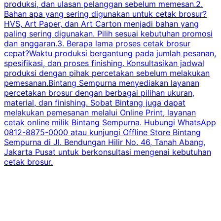
produksi, dan ulasan pelanggan sebelum memesan.2.
Bahan apa yang sering digunakan untuk cetak brosur?
HVS, Art Paper, dan Art Carton menjadi bahan yang
paling sering digunakan. Pilih sesuai kebutuhan promosi
dan anggaran.3. Berapa lama proses cetak brosur
cepat?Waktu produksi bergantung pada jumlah pesanan,
spesifikasi, dan proses finishing. Konsultasikan jadwal
produksi dengan pihak percetakan sebelum melakukan
pemesanan.Bintang Sempurna menyediakan layanan
percetakan brosur dengan berbagai pilihan ukuran,
material, dan finishing. Sobat Bintang juga dapat
melakukan pemesanan melalui Online Print, layanan
cetak online milik Bintang Sempurna. Hubungi WhatsApp
0812-8875-0000 atau kunjungi Offline Store Bintang
Sempurna di Jl. Bendungan Hilir No. 46, Tanah Abang,
Jakarta Pusat untuk berkonsultasi mengenai kebutuhan
cetak brosur.