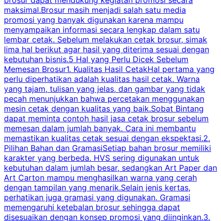
maksimal.Brosur masih menjadi salah satu media
k
promosi yang banyak digunakan karena mampu
d
menyampaikan informasi secara lengkap dalam satu
c
lembar cetak. Sebelum melakukan cetak brosur, simak
lima hal berikut agar hasil yang diterima sesuai dengan
s
kebutuhan bisnis.5 Hal yang Perlu Dicek Sebelum
Memesan Brosur1. Kualitas Hasil CetakHal pertama yang
perlu diperhatikan adalah kualitas hasil cetak. Warna
m
yang tajam, tulisan yang jelas, dan gambar yang tidak
U
pecah menunjukkan bahwa percetakan menggunakan
mesin cetak dengan kualitas yang baik.Sobat Bintang
dapat meminta contoh hasil jasa cetak brosur sebelum
memesan dalam jumlah banyak. Cara ini membantu
u
memastikan kualitas cetak sesuai dengan ekspektasi.2.
p
Pilihan Bahan dan GramasiSetiap bahan brosur memiliki
karakter yang berbeda. HVS sering digunakan untuk
i
kebutuhan dalam jumlah besar, sedangkan Art Paper dan
p
Art Carton mampu menghasilkan warna yang cerah
t
dengan tampilan yang menarik.Selain jenis kertas,
perhatikan juga gramasi yang digunakan. Gramasi
t
memengaruhi ketebalan brosur sehingga dapat
disesuaikan dengan konsep promosi yang diinginkan.3.
s