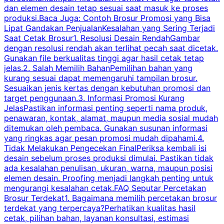
dan elemen desain tetap sesuai saat masuk ke proses
produksi.Baca Juga: Contoh Brosur Promosi yang Bisa
s
Lipat Gandakan PenjualanKesalahan yang Sering Terjadi
Saat Cetak Brosur1. Resolusi Desain RendahGambar
dengan resolusi rendah akan terlihat pecah saat dicetak.
p
Gunakan file berkualitas tinggi agar hasil cetak tetap
T
jelas.2. Salah Memilih BahanPemilihan bahan yang
p
kurang sesuai dapat memengaruhi tampilan brosur.
Sesuaikan jenis kertas dengan kebutuhan promosi dan
m
target penggunaan.3. Informasi Promosi Kurang
JelasPastikan informasi penting seperti nama produk,
p
penawaran, kontak, alamat, maupun media sosial mudah
s
ditemukan oleh pembaca. Gunakan susunan informasi
yang ringkas agar pesan promosi mudah dipahami.4.
O
Tidak Melakukan Pengecekan FinalPeriksa kembali isi
desain sebelum proses produksi dimulai. Pastikan tidak
k
ada kesalahan penulisan, ukuran, warna, maupun posisi
H
elemen desain. Proofing menjadi langkah penting untuk
mengurangi kesalahan cetak.FAQ Seputar Percetakan
s
Brosur Terdekat1. Bagaimana memilih percetakan brosur
terdekat yang terpercaya?Perhatikan kualitas hasil
cetak, pilihan bahan, layanan konsultasi, estimasi