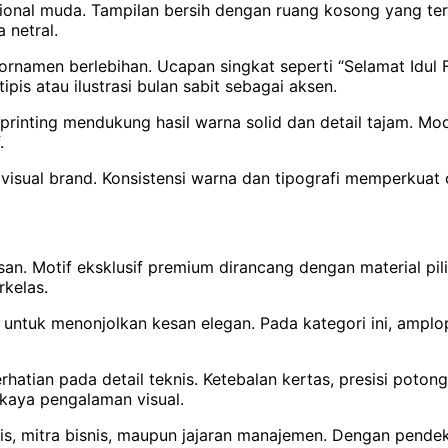
ional muda. Tampilan bersih dengan ruang kosong yang teru
 netral.
rnamen berlebihan. Ucapan singkat seperti “Selamat Idul F
pis atau ilustrasi bulan sabit sebagai aksen.
inting mendukung hasil warna solid dan detail tajam. Model
.
isual brand. Konsistensi warna dan tipografi memperkuat c
san. Motif eksklusif premium dirancang dengan material pil
rkelas.
ih untuk menonjolkan kesan elegan. Pada kategori ini, ampl
ian pada detail teknis. Ketebalan kertas, presisi potonga
aya pengalaman visual.
is, mitra bisnis, maupun jajaran manajemen. Dengan pendeka