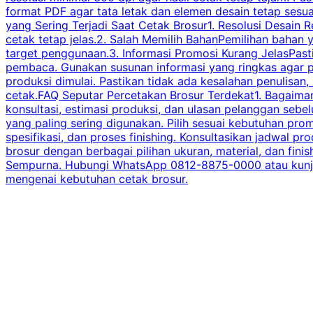
format PDF agar tata letak dan elemen desain tetap sesu
yang Sering Terjadi Saat Cetak Brosur1. Resolusi Desain R
cetak tetap jelas.2. Salah Memilih BahanPemilihan bahan
target penggunaan.3. Informasi Promosi Kurang JelasPast
pembaca. Gunakan susunan informasi yang ringkas agar p
produksi dimulai. Pastikan tidak ada kesalahan penulisan
cetak.FAQ Seputar Percetakan Brosur Terdekat1. Bagaimana
konsultasi, estimasi produksi, dan ulasan pelanggan seb
yang paling sering digunakan. Pilih sesuai kebutuhan pr
spesifikasi, dan proses finishing. Konsultasikan jadwa
brosur dengan berbagai pilihan ukuran, material, dan fini
Sempurna. Hubungi WhatsApp 0812-8875-0000 atau kunjungi
mengenai kebutuhan cetak brosur.