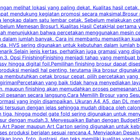
an melihat lokasi yang paling dekat. Kualitas hasil cetak,
dapat mendukung kegiatan promosi secara maksimal.Brosur
engkap dalam satu lembar cetak. Sebelum melakukan cetak 
belum Memesan Brosur1. Kualitas Hasil CetakHal pertama ya
pecah menunjukkan bahwa percetakan menggunakan mesin ce
 dalam jumlah banyak. Cara ini membantu memastikan kuali
eda. HVS sering digunakan untuk kebutuhan dalam jumlah 
arik.Selain jenis kertas, perhatikan juga gramasi yang d
.3. Opsi FinishingFinishing menjadi tahap yang membuat br
ossy hingga digital foil.Pemilihan finishing brosur dapat 
roduksi menjadi hal penting, terutama jika brosur digunak
la membutuhkan cetak brosur cepat, pilih percetakan yang
engirimanPercetakan yang baik tidak hanya menyediakan la
han, maupun finishing akan memudahkan proses pemesanan.L
bil pesanan secara langsung.Cara Memilih Brosur yang Se
ormasi yang ingin disampaikan. Ukuran A4, A5, dan DL menj
tersusun dengan jelas sehingga mudah dibaca oleh calon p
n tiga, hingga model gate fold sering digunakan untuk meny
osur dengan mudah.3. Menyesuaikan Bahan dengan BudgetPe
n Art Paper maupun Art Carton sering digunakan untuk ke
ses produksi berjalan sesuai rencana.4. Menyiapkan Desai
ikan logo, foto, ilustrasi, dan teks memiliki kualitas yang 