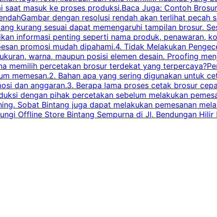
ai saat masuk ke proses produksi.Baca Juga: Contoh Brosu
endahGambar dengan resolusi rendah akan terlihat pecah saa
 yang kurang sesuai dapat memengaruhi tampilan brosur. S
ikan informasi penting seperti nama produk, penawaran, k
esan promosi mudah dipahami.4. Tidak Melakukan Pengecek
, ukuran, warna, maupun posisi elemen desain. Proofing me
 memilih percetakan brosur terdekat yang terpercaya?Perha
elum memesan.2. Bahan apa yang sering digunakan untuk ce
omosi dan anggaran.3. Berapa lama proses cetak brosur ce
l produksi dengan pihak percetakan sebelum melakukan pem
shing. Sobat Bintang juga dapat melakukan pemesanan melalui
 Offline Store Bintang Sempurna di Jl. Bendungan Hilir N