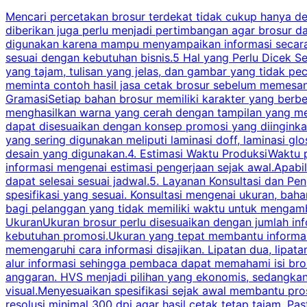
Mencari percetakan brosur terdekat tidak cukup hanya deng
diberikan juga perlu menjadi pertimbangan agar brosur 
digunakan karena mampu menyampaikan informasi secara l
sesuai dengan kebutuhan bisnis.5 Hal yang Perlu Dicek Se
yang tajam, tulisan yang jelas, dan gambar yang tidak 
meminta contoh hasil jasa cetak brosur sebelum memesan
GramasiSetiap bahan brosur memiliki karakter yang berb
menghasilkan warna yang cerah dengan tampilan yang men
dapat disesuaikan dengan konsep promosi yang diinginkan
yang sering digunakan meliputi laminasi doff, laminasi gl
desain yang digunakan.4. Estimasi Waktu ProduksiWaktu p
informasi mengenai estimasi pengerjaan sejak awal.Apabi
dapat selesai sesuai jadwal.5. Layanan Konsultasi dan P
spesifikasi yang sesuai. Konsultasi mengenai ukuran, ba
bagi pelanggan yang tidak memiliki waktu untuk mengam
UkuranUkuran brosur perlu disesuaikan dengan jumlah inf
kebutuhan promosi.Ukuran yang tepat membantu informasi 
memengaruhi cara informasi disajikan. Lipatan dua, lipata
alur informasi sehingga pembaca dapat memahami isi br
anggaran. HVS menjadi pilihan yang ekonomis, sedangka
visual.Menyesuaikan spesifikasi sejak awal membantu pro
resolusi minimal 300 dpi agar hasil cetak tetap tajam. Past