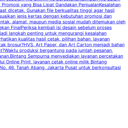
r Promosi yang Bisa Lipat Gandakan PenjualanKesalahan
t dicetak. Gunakan file berkualitas tinggi agar hasil
p
esuaikan jenis kertas dengan kebutuhan promosi dan
ontak, alamat, maupun media sosial mudah ditemukan oleh
s
an FinalPeriksa kembali isi desain sebelum proses
c
njadi langkah penting untuk mengurangi kesalahan
P
tikan kualitas hasil cetak, pilihan bahan, layanan
tak brosur?HVS, Art Paper, dan Art Carton menjadi bahan
pat?Waktu produksi bergantung pada jumlah pesanan,
esanan.Bintang Sempurna menyediakan layanan percetakan
 Online Print, layanan cetak online milik Bintang
o. 46, Tanah Abang, Jakarta Pusat untuk berkonsultasi