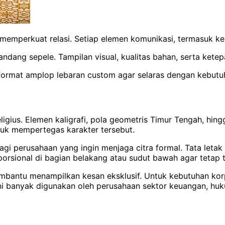
uk memperkuat relasi. Setiap elemen komunikasi, termasuk 
pandang sepele. Tampilan visual, kualitas bahan, serta k
n format amplop lebaran custom agar selaras dengan kebutu
 religius. Elemen kaligrafi, pola geometris Timur Tengah, h
ntuk mempertegas karakter tersebut.
gi perusahaan yang ingin menjaga citra formal. Tata letak
porsional di bagian belakang atau sudut bawah agar tetap 
embantu menampilkan kesan eksklusif. Untuk kebutuhan korp
ni banyak digunakan oleh perusahaan sektor keuangan, huku