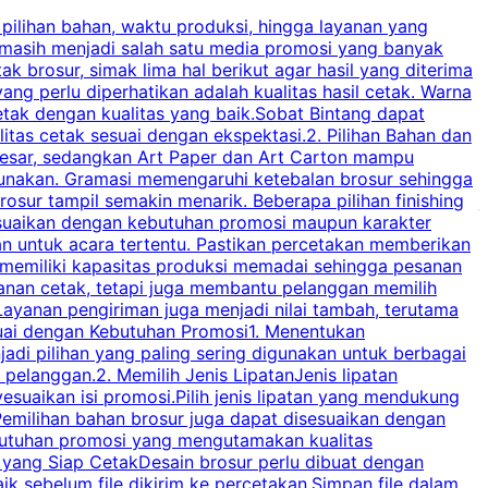
 pilihan bahan, waktu produksi, hingga layanan yang
C
 masih menjadi salah satu media promosi yang banyak
a
brosur, simak lima hal berikut agar hasil yang diterima
p
ng perlu diperhatikan adalah kualitas hasil cetak. Warna
s
tak dengan kualitas yang baik.Sobat Bintang dapat
tas cetak sesuai dengan ekspektasi.2. Pilihan Bahan dan
u
besar, sedangkan Art Paper dan Art Carton mampu
s
igunakan. Gramasi memengaruhi ketebalan brosur sehingga
a
osur tampil semakin menarik. Beberapa pilihan finishing
j
disesuaikan dengan kebutuhan promosi maupun karakter
k
an untuk acara tertentu. Pastikan percetakan memberikan
m
 memiliki kapasitas produksi memadai sehingga pesanan
n
yanan cetak, tetapi juga membantu pelanggan memilih
t
ayanan pengiriman juga menjadi nilai tambah, terutama
suai dengan Kebutuhan Promosi1. Menentukan
d
adi pilihan yang paling sering digunakan untuk berbagai
d
elanggan.2. Memilih Jenis LipatanJenis lipatan
g
esuaikan isi promosi.Pilih jenis lipatan yang mendukung
C
milihan bahan brosur juga dapat disesuaikan dengan
butuhan promosi yang mengutamakan kualitas
a
n yang Siap CetakDesain brosur perlu dibuat dengan
m
baik sebelum file dikirim ke percetakan.Simpan file dalam