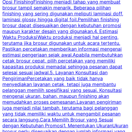
Opsi FinishingFinishing menjadi tahap yang membuat
brosur tampil semakin menarik. Beberapa pilihan
d
finishing yang sering digunakan meliputi laminasi doff,
g
laminasi glossy hingga digital foil.Pemilihan finishing
d
brosur dapat disesuaikan dengan kebutuhan promosi
p
maupun karakter desain yang digunakan.4. Estimasi
Waktu ProduksiWaktu produksi menjadi hal penting,
terutama jika brosur digunakan untuk acara tertentu.
s
Pastikan percetakan memberikan informasi mengenai
s
estimasi pengerjaan sejak awal.Apabila membutuhkan
m
cetak brosur cepat, pilih percetakan yang memiliki
d
kapasitas produksi memadai sehingga pesanan dapat
selesai sesuai jadwal.5. Layanan Konsultasi dan
t
PengirimanPercetakan yang baik tidak hanya
S
menyediakan layanan cetak, tetapi juga membantu
t
pelanggan memilih spesifikasi yang sesuai. Konsultasi
b
mengenai ukuran, bahan, maupun finishing akan
memudahkan proses pemesanan.Layanan pengiriman
h
juga menjadi nilai tambah, terutama bagi pelanggan
p
yang tidak memiliki waktu untuk mengambil pesanan
m
secara langsung.Cara Memilih Brosur yang Sesuai
dengan Kebutuhan Promosi1. Menentukan UkuranUkuran
w
brosur perlu disesuaikan dengan jumlah informasi yang