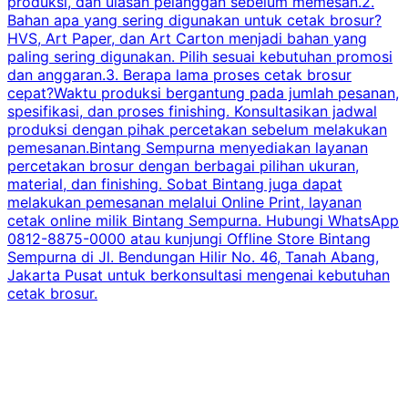
produksi, dan ulasan pelanggan sebelum memesan.2.
Bahan apa yang sering digunakan untuk cetak brosur?
HVS, Art Paper, dan Art Carton menjadi bahan yang
paling sering digunakan. Pilih sesuai kebutuhan promosi
dan anggaran.3. Berapa lama proses cetak brosur
cepat?Waktu produksi bergantung pada jumlah pesanan,
spesifikasi, dan proses finishing. Konsultasikan jadwal
produksi dengan pihak percetakan sebelum melakukan
pemesanan.Bintang Sempurna menyediakan layanan
percetakan brosur dengan berbagai pilihan ukuran,
material, dan finishing. Sobat Bintang juga dapat
melakukan pemesanan melalui Online Print, layanan
cetak online milik Bintang Sempurna. Hubungi WhatsApp
0812-8875-0000 atau kunjungi Offline Store Bintang
Sempurna di Jl. Bendungan Hilir No. 46, Tanah Abang,
Jakarta Pusat untuk berkonsultasi mengenai kebutuhan
cetak brosur.