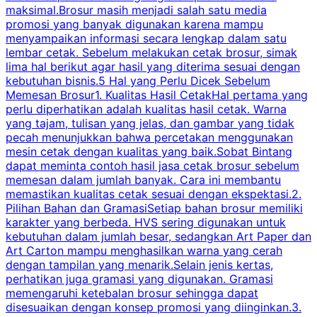
maksimal.Brosur masih menjadi salah satu media
k
promosi yang banyak digunakan karena mampu
d
menyampaikan informasi secara lengkap dalam satu
c
lembar cetak. Sebelum melakukan cetak brosur, simak
lima hal berikut agar hasil yang diterima sesuai dengan
s
kebutuhan bisnis.5 Hal yang Perlu Dicek Sebelum
Memesan Brosur1. Kualitas Hasil CetakHal pertama yang
perlu diperhatikan adalah kualitas hasil cetak. Warna
m
yang tajam, tulisan yang jelas, dan gambar yang tidak
U
pecah menunjukkan bahwa percetakan menggunakan
mesin cetak dengan kualitas yang baik.Sobat Bintang
dapat meminta contoh hasil jasa cetak brosur sebelum
memesan dalam jumlah banyak. Cara ini membantu
u
memastikan kualitas cetak sesuai dengan ekspektasi.2.
p
Pilihan Bahan dan GramasiSetiap bahan brosur memiliki
karakter yang berbeda. HVS sering digunakan untuk
i
kebutuhan dalam jumlah besar, sedangkan Art Paper dan
p
Art Carton mampu menghasilkan warna yang cerah
t
dengan tampilan yang menarik.Selain jenis kertas,
perhatikan juga gramasi yang digunakan. Gramasi
t
memengaruhi ketebalan brosur sehingga dapat
disesuaikan dengan konsep promosi yang diinginkan.3.
s