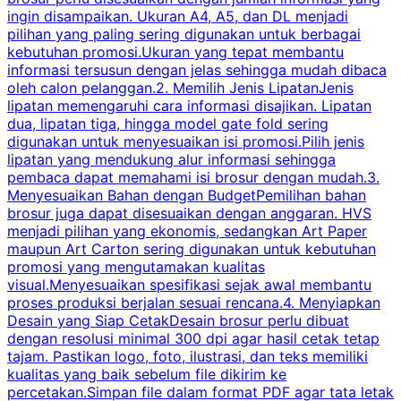
ingin disampaikan. Ukuran A4, A5, dan DL menjadi
pilihan yang paling sering digunakan untuk berbagai
f
kebutuhan promosi.Ukuran yang tepat membantu
d
informasi tersusun dengan jelas sehingga mudah dibaca
l
oleh calon pelanggan.2. Memilih Jenis LipatanJenis
t
lipatan memengaruhi cara informasi disajikan. Lipatan
S
dua, lipatan tiga, hingga model gate fold sering
P
digunakan untuk menyesuaikan isi promosi.Pilih jenis
lipatan yang mendukung alur informasi sehingga
s
pembaca dapat memahami isi brosur dengan mudah.3.
i
Menyesuaikan Bahan dengan BudgetPemilihan bahan
brosur juga dapat disesuaikan dengan anggaran. HVS
menjadi pilihan yang ekonomis, sedangkan Art Paper
d
maupun Art Carton sering digunakan untuk kebutuhan
t
promosi yang mengutamakan kualitas
t
visual.Menyesuaikan spesifikasi sejak awal membantu
proses produksi berjalan sesuai rencana.4. Menyiapkan
k
Desain yang Siap CetakDesain brosur perlu dibuat
dengan resolusi minimal 300 dpi agar hasil cetak tetap
tajam. Pastikan logo, foto, ilustrasi, dan teks memiliki
kualitas yang baik sebelum file dikirim ke
percetakan.Simpan file dalam format PDF agar tata letak