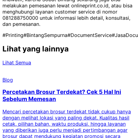
melakukan pemesanan lewat onlineprint.co.id, atau bisa
menghubungi layanan customer service di nomor
081288750000 untuk informasi lebih detail, konsultasi,
dan pemesanan.
#Printing
#BintangSempurna
#DocumentService
#JasaDocu
Lihat yang lainnya
Lihat Semua
Blog
Percetakan Brosur Terdekat? Cek 5 Hal Ini
Sebelum Memesan
Mencari percetakan brosur terdekat tidak cukup hanya
C
dengan melihat lokasi yang paling dekat. Kualitas hasil
cetak, pilihan bahan, waktu produksi, hingga layanan
S
yang diberikan juga perlu menjadi pertimbangan agar
t
brosur dapat mendukung kegiatan promosi secara
n