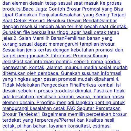
dan elemen desain tetap sesuai saat masuk ke proses
produksi.Baca Juga: Contoh Brosur Promosi yang Bisa
s
Lipat Gandakan PenjualanKesalahan yang Sering Terjadi
Saat Cetak Brosur1. Resolusi Desain RendahGambar
dengan resolusi rendah akan terlihat pecah saat dicetak.
p
Gunakan file berkualitas tinggi agar hasil cetak tetap
T
jelas.2. Salah Memilih BahanPemilihan bahan yang
p
kurang sesuai dapat memengaruhi tampilan brosur.
Sesuaikan jenis kertas dengan kebutuhan promosi dan
m
target penggunaan.3. Informasi Promosi Kurang
JelasPastikan informasi penting seperti nama produk,
p
penawaran, kontak, alamat, maupun media sosial mudah
s
ditemukan oleh pembaca. Gunakan susunan informasi
yang ringkas agar pesan promosi mudah dipahami.4.
O
Tidak Melakukan Pengecekan FinalPeriksa kembali isi
desain sebelum proses produksi dimulai. Pastikan tidak
k
ada kesalahan penulisan, ukuran, warna, maupun posisi
H
elemen desain. Proofing menjadi langkah penting untuk
mengurangi kesalahan cetak.FAQ Seputar Percetakan
s
Brosur Terdekat1. Bagaimana memilih percetakan brosur
terdekat yang terpercaya?Perhatikan kualitas hasil
cetak, pilihan bahan, layanan konsultasi, estimasi