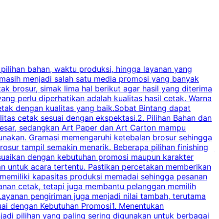
 pilihan bahan, waktu produksi, hingga layanan yang
C
 masih menjadi salah satu media promosi yang banyak
a
brosur, simak lima hal berikut agar hasil yang diterima
p
ng perlu diperhatikan adalah kualitas hasil cetak. Warna
s
tak dengan kualitas yang baik.Sobat Bintang dapat
tas cetak sesuai dengan ekspektasi.2. Pilihan Bahan dan
u
besar, sedangkan Art Paper dan Art Carton mampu
s
igunakan. Gramasi memengaruhi ketebalan brosur sehingga
a
osur tampil semakin menarik. Beberapa pilihan finishing
j
disesuaikan dengan kebutuhan promosi maupun karakter
k
an untuk acara tertentu. Pastikan percetakan memberikan
m
 memiliki kapasitas produksi memadai sehingga pesanan
n
yanan cetak, tetapi juga membantu pelanggan memilih
t
ayanan pengiriman juga menjadi nilai tambah, terutama
suai dengan Kebutuhan Promosi1. Menentukan
d
adi pilihan yang paling sering digunakan untuk berbagai
d