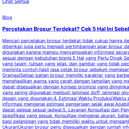
Lihat Semua
Blog
Percetakan Brosur Terdekat? Cek 5 Hal Ini Se
Mencari percetakan brosur terdekat tidak cukup hanya deng
diberikan juga perlu menjadi pertimbangan agar brosur 
digunakan karena mampu menyampaikan informasi secara l
sesuai dengan kebutuhan bisnis.5 Hal yang Perlu Dicek Se
yang tajam, tulisan yang jelas, dan gambar yang tidak 
meminta contoh hasil jasa cetak brosur sebelum memesan
GramasiSetiap bahan brosur memiliki karakter yang berb
menghasilkan warna yang cerah dengan tampilan yang men
dapat disesuaikan dengan konsep promosi yang diinginkan
yang sering digunakan meliputi laminasi doff, laminasi gl
desain yang digunakan.4. Estimasi Waktu ProduksiWaktu p
informasi mengenai estimasi pengerjaan sejak awal.Apabi
dapat selesai sesuai jadwal.5. Layanan Konsultasi dan P
spesifikasi yang sesuai. Konsultasi mengenai ukuran, ba
bagi pelanggan yang tidak memiliki waktu untuk mengam
UkuranUkuran brosur perlu disesuaikan dengan jumlah inf