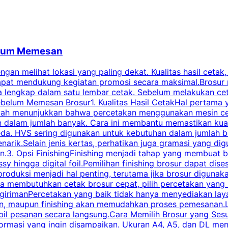
belum Memesan
an melihat lokasi yang paling dekat. Kualitas hasil cetak,
dapat mendukung kegiatan promosi secara maksimal.Brosur
engkap dalam satu lembar cetak. Sebelum melakukan cetak 
belum Memesan Brosur1. Kualitas Hasil CetakHal pertama ya
pecah menunjukkan bahwa percetakan menggunakan mesin ce
 dalam jumlah banyak. Cara ini membantu memastikan kuali
eda. HVS sering digunakan untuk kebutuhan dalam jumlah 
arik.Selain jenis kertas, perhatikan juga gramasi yang d
.3. Opsi FinishingFinishing menjadi tahap yang membuat br
ossy hingga digital foil.Pemilihan finishing brosur dapat 
roduksi menjadi hal penting, terutama jika brosur digunak
la membutuhkan cetak brosur cepat, pilih percetakan yang
engirimanPercetakan yang baik tidak hanya menyediakan la
han, maupun finishing akan memudahkan proses pemesanan.L
bil pesanan secara langsung.Cara Memilih Brosur yang Se
ormasi yang ingin disampaikan. Ukuran A4, A5, dan DL menj