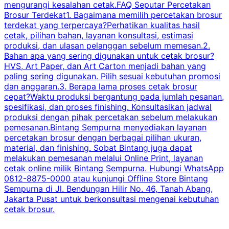
mengurangi kesalahan cetak.FAQ Seputar Percetakan
s
Brosur Terdekat1. Bagaimana memilih percetakan brosur
terdekat yang terpercaya?Perhatikan kualitas hasil
cetak, pilihan bahan, layanan konsultasi, estimasi
produksi, dan ulasan pelanggan sebelum memesan.2.
Bahan apa yang sering digunakan untuk cetak brosur?
HVS, Art Paper, dan Art Carton menjadi bahan yang
paling sering digunakan. Pilih sesuai kebutuhan promosi
dan anggaran.3. Berapa lama proses cetak brosur
cepat?Waktu produksi bergantung pada jumlah pesanan,
spesifikasi, dan proses finishing. Konsultasikan jadwal
produksi dengan pihak percetakan sebelum melakukan
pemesanan.Bintang Sempurna menyediakan layanan
percetakan brosur dengan berbagai pilihan ukuran,
material, dan finishing. Sobat Bintang juga dapat
melakukan pemesanan melalui Online Print, layanan
cetak online milik Bintang Sempurna. Hubungi WhatsApp
0812-8875-0000 atau kunjungi Offline Store Bintang
Sempurna di Jl. Bendungan Hilir No. 46, Tanah Abang,
Jakarta Pusat untuk berkonsultasi mengenai kebutuhan
cetak brosur.