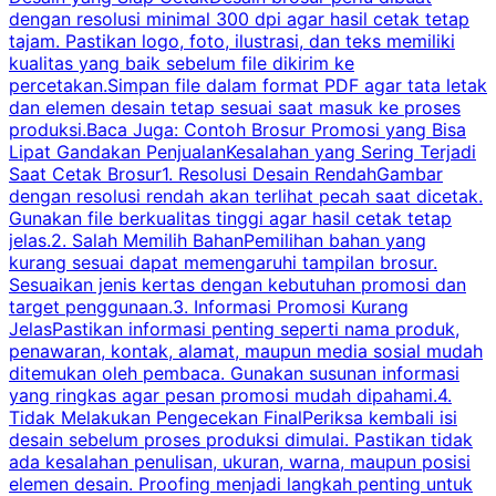
dengan resolusi minimal 300 dpi agar hasil cetak tetap
tajam. Pastikan logo, foto, ilustrasi, dan teks memiliki
kualitas yang baik sebelum file dikirim ke
percetakan.Simpan file dalam format PDF agar tata letak
dan elemen desain tetap sesuai saat masuk ke proses
produksi.Baca Juga: Contoh Brosur Promosi yang Bisa
s
Lipat Gandakan PenjualanKesalahan yang Sering Terjadi
Saat Cetak Brosur1. Resolusi Desain RendahGambar
dengan resolusi rendah akan terlihat pecah saat dicetak.
p
Gunakan file berkualitas tinggi agar hasil cetak tetap
T
jelas.2. Salah Memilih BahanPemilihan bahan yang
p
kurang sesuai dapat memengaruhi tampilan brosur.
Sesuaikan jenis kertas dengan kebutuhan promosi dan
m
target penggunaan.3. Informasi Promosi Kurang
JelasPastikan informasi penting seperti nama produk,
p
penawaran, kontak, alamat, maupun media sosial mudah
s
ditemukan oleh pembaca. Gunakan susunan informasi
yang ringkas agar pesan promosi mudah dipahami.4.
O
Tidak Melakukan Pengecekan FinalPeriksa kembali isi
desain sebelum proses produksi dimulai. Pastikan tidak
k
ada kesalahan penulisan, ukuran, warna, maupun posisi
H
elemen desain. Proofing menjadi langkah penting untuk