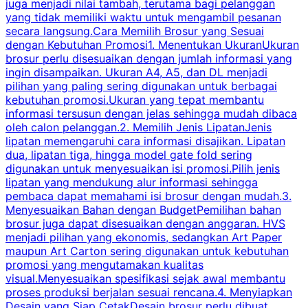
juga menjadi nilai tambah, terutama bagi pelanggan
p
yang tidak memiliki waktu untuk mengambil pesanan
m
secara langsung.Cara Memilih Brosur yang Sesuai
dengan Kebutuhan Promosi1. Menentukan UkuranUkuran
w
brosur perlu disesuaikan dengan jumlah informasi yang
ingin disampaikan. Ukuran A4, A5, dan DL menjadi
pilihan yang paling sering digunakan untuk berbagai
f
kebutuhan promosi.Ukuran yang tepat membantu
d
informasi tersusun dengan jelas sehingga mudah dibaca
l
oleh calon pelanggan.2. Memilih Jenis LipatanJenis
t
lipatan memengaruhi cara informasi disajikan. Lipatan
S
dua, lipatan tiga, hingga model gate fold sering
P
digunakan untuk menyesuaikan isi promosi.Pilih jenis
lipatan yang mendukung alur informasi sehingga
s
pembaca dapat memahami isi brosur dengan mudah.3.
i
Menyesuaikan Bahan dengan BudgetPemilihan bahan
brosur juga dapat disesuaikan dengan anggaran. HVS
menjadi pilihan yang ekonomis, sedangkan Art Paper
d
maupun Art Carton sering digunakan untuk kebutuhan
t
promosi yang mengutamakan kualitas
t
visual.Menyesuaikan spesifikasi sejak awal membantu
proses produksi berjalan sesuai rencana.4. Menyiapkan
k
Desain yang Siap CetakDesain brosur perlu dibuat