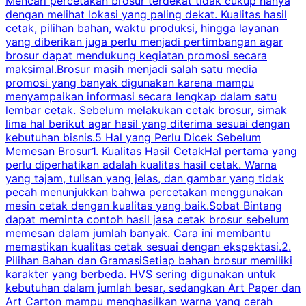
Mencari percetakan brosur terdekat tidak cukup hanya
C
dengan melihat lokasi yang paling dekat. Kualitas hasil
cetak, pilihan bahan, waktu produksi, hingga layanan
S
yang diberikan juga perlu menjadi pertimbangan agar
t
brosur dapat mendukung kegiatan promosi secara
n
maksimal.Brosur masih menjadi salah satu media
k
promosi yang banyak digunakan karena mampu
d
menyampaikan informasi secara lengkap dalam satu
c
lembar cetak. Sebelum melakukan cetak brosur, simak
lima hal berikut agar hasil yang diterima sesuai dengan
s
kebutuhan bisnis.5 Hal yang Perlu Dicek Sebelum
Memesan Brosur1. Kualitas Hasil CetakHal pertama yang
perlu diperhatikan adalah kualitas hasil cetak. Warna
m
yang tajam, tulisan yang jelas, dan gambar yang tidak
U
pecah menunjukkan bahwa percetakan menggunakan
mesin cetak dengan kualitas yang baik.Sobat Bintang
dapat meminta contoh hasil jasa cetak brosur sebelum
memesan dalam jumlah banyak. Cara ini membantu
u
memastikan kualitas cetak sesuai dengan ekspektasi.2.
p
Pilihan Bahan dan GramasiSetiap bahan brosur memiliki
karakter yang berbeda. HVS sering digunakan untuk
i
kebutuhan dalam jumlah besar, sedangkan Art Paper dan
p
Art Carton mampu menghasilkan warna yang cerah
t