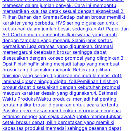
memesan dalam jumlah banyak. Cara ini membantu
u
memastikan kualitas cetak sesuai dengan ekspektasi.2.
p
Pilihan Bahan dan GramasiSetiap bahan brosur memiliki
karakter yang berbeda. HVS sering digunakan untuk
i
kebutuhan dalam jumlah besar, sedangkan Art Paper dan
p
Art Carton mampu menghasilkan warna yang cerah
t
dengan tampilan yang menarik.Selain jenis kertas,
perhatikan juga gramasi yang digunakan. Gramasi
t
memengaruhi ketebalan brosur sehingga dapat
disesuaikan dengan konsep promosi yang diinginkan.3.
s
Opsi FinishingFinishing menjadi tahap yang membuat
brosur tampil semakin menarik. Beberapa pilihan
d
finishing yang sering digunakan meliputi laminasi doff,
g
laminasi glossy hingga digital foil.Pemilihan finishing
d
brosur dapat disesuaikan dengan kebutuhan promosi
p
maupun karakter desain yang digunakan.4. Estimasi
Waktu ProduksiWaktu produksi menjadi hal penting,
terutama jika brosur digunakan untuk acara tertentu.
s
Pastikan percetakan memberikan informasi mengenai
s
estimasi pengerjaan sejak awal.Apabila membutuhkan
m
cetak brosur cepat, pilih percetakan yang memiliki
d
kapasitas produksi memadai sehingga pesanan dapat