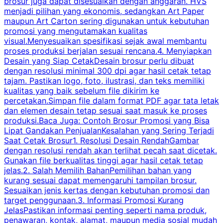
brosur juga dapat disesuaikan dengan anggaran. HVS
menjadi pilihan yang ekonomis, sedangkan Art Paper
d
maupun Art Carton sering digunakan untuk kebutuhan
t
promosi yang mengutamakan kualitas
t
visual.Menyesuaikan spesifikasi sejak awal membantu
proses produksi berjalan sesuai rencana.4. Menyiapkan
k
Desain yang Siap CetakDesain brosur perlu dibuat
dengan resolusi minimal 300 dpi agar hasil cetak tetap
tajam. Pastikan logo, foto, ilustrasi, dan teks memiliki
kualitas yang baik sebelum file dikirim ke
percetakan.Simpan file dalam format PDF agar tata letak
dan elemen desain tetap sesuai saat masuk ke proses
produksi.Baca Juga: Contoh Brosur Promosi yang Bisa
s
Lipat Gandakan PenjualanKesalahan yang Sering Terjadi
Saat Cetak Brosur1. Resolusi Desain RendahGambar
dengan resolusi rendah akan terlihat pecah saat dicetak.
p
Gunakan file berkualitas tinggi agar hasil cetak tetap
T
jelas.2. Salah Memilih BahanPemilihan bahan yang
p
kurang sesuai dapat memengaruhi tampilan brosur.
Sesuaikan jenis kertas dengan kebutuhan promosi dan
m
target penggunaan.3. Informasi Promosi Kurang
JelasPastikan informasi penting seperti nama produk,
p
penawaran, kontak, alamat, maupun media sosial mudah
s