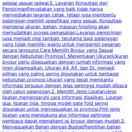
selesai sesuai jadwal.5. Layanan Konsultasi dan
t
PengirimanPercetakan yang baik tidak hanya
S
menyediakan layanan cetak, tetapi juga membantu
t
pelanggan memilih spesifikasi yang sesuai. Konsultasi
b
mengenai ukuran, bahan, maupun finishing akan
memudahkan proses pemesanan.Layanan pengiriman
h
juga menjadi nilai tambah, terutama bagi pelanggan
p
yang tidak memiliki waktu untuk mengambil pesanan
m
secara langsung.Cara Memilih Brosur yang Sesuai
dengan Kebutuhan Promosi1. Menentukan UkuranUkuran
w
brosur perlu disesuaikan dengan jumlah informasi yang
ingin disampaikan. Ukuran A4, A5, dan DL menjadi
pilihan yang paling sering digunakan untuk berbagai
f
kebutuhan promosi.Ukuran yang tepat membantu
d
informasi tersusun dengan jelas sehingga mudah dibaca
l
oleh calon pelanggan.2. Memilih Jenis LipatanJenis
t
lipatan memengaruhi cara informasi disajikan. Lipatan
S
dua, lipatan tiga, hingga model gate fold sering
P
digunakan untuk menyesuaikan isi promosi.Pilih jenis
lipatan yang mendukung alur informasi sehingga
s
pembaca dapat memahami isi brosur dengan mudah.3.
i
Menyesuaikan Bahan dengan BudgetPemilihan bahan